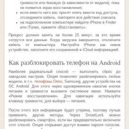
громкости или боковую (в зависимости от модели), пока
не появится экран восстановления;
если вместо него вас просят опять ввести код доступа,
отсоедините кабель, повторите все действия сначала;
на подключенном компьютере найдите iPhone в Finder
или iTunes, нажмите «Восстановить».
Процесс должен занять не более 15 минут, за это время
сотрутся все данные. Когда загрузка завершится, отключите
кабель от компьютера. Настройте iPhone как новое
устройство, заполните его сохраненной в iCloud информацией.
Как разблокировать телефон на Android
Наиболее радикальный способ ― выполнить сброс до
заводских настроек. Опция позволяет разблокировать любые
модели, в т.ч.
телефоны Оппо
, Samsung, другие устройства на
ОС Android. Для этого через одновременное нажатие кнопок
питания и громкости вызовите системное меню. Нажмите
«Режим восстановления». Для навигации используйте
клавишу громкости, для выбора ― питания.
После этого вся информация будет утеряна, поэтому лучше
применять другие методы. Через SmartLock можно
разблокировать смартфон, если вы предварительно включили
этот способ. Опция открывает доступ взамен пароля голосом,