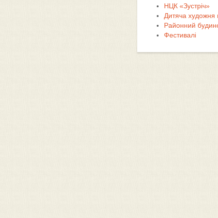
НЦК «Зустріч»
Дитяча художня
Районний будино
Фестивалі