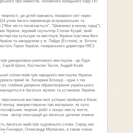
ського тріо баяністів, чоловічого козацького хору ПП
ворчості, де дітей навчають пізнавати світ через
114 учнів багато переможців всеукраїнських та
 ("Моє місто посміхається", "Шевченко в моєму серці").
ів України, відомий скульптор Степан Куций, який
стерства культури та мистецтв України (частина його
країни та закордоном у м. Пайде (Естонія), м. Бітола
 постать Героя України, генерального директора НІЕЗ
рів декоративно-ужиткового мистецтва - це Лідія
 Сергій Шило, Костянтин Тесля, Андрій Козій.
ьної спілки майстрів народного мистецтва України,
реата премії ім. Катерини Білокур - одне з тих
дчує глибинні джерела образотворення українського
знаходяться в багатьох музеях та установах України.
, персональна виставка якої успішно пройшла в Києві.
 техніці, використовуючи такі матеріали, як скло,
ілософських творчих робіт є пошук змісту життя,
утіна - автор ілюстрацій до багатьох дитячих книжок.
сть багатьох майстрів художнього слова. Серед них
юк-Гончарук, Олександр Матвієнко, а також члени