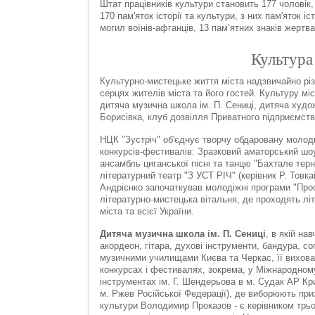
Штат працівників культури становить 177 чоловік,
170 пам'яток історії та культури, з них пам'яток іст
могил воїнів-афганців, 13 пам’ятних знаків жертв
Культура
Культурно-мистецьке життя міста надзвичайно рі
серцях жителів міста та його гостей. Культуру мі
дитяча музична школа ім. П. Сениці, дитяча худо
Борисівка, клуб дозвілля Приватного підприємст
НЦК "Зустріч" об'єднує творчу обдаровану молодь
конкурсів-фестивалів: Зразковий аматорський шоу
ансамбль циганської пісні та танцю "Бахтале терн
літературний театр "З УСТ РІЧ" (керівник Р. Товка
Андрієнко започаткував молодіжні програми "Прост
літературно-мистецька вітальня, де проходять літ
міста та всієї України.
Дитяча музична школа ім. П. Сениці
, в якій на
акордеон, гітара, духові інструменти, бандура, соп
музичними училищами Києва та Черкас, її вихова
конкурсах і фестивалях, зокрема, у Міжнародном
інструментах ім. Г. Шендерьова в м. Судак АР Кри
м. Ржев Російської Федерації), де виборюють при
культури Володимир Проказов - є керівником трьо