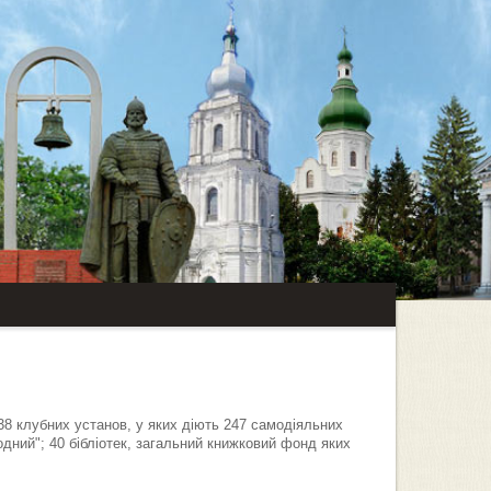
8 клубних установ, у яких діють 247 самодіяльних
родний"; 40 бібліотек, загальний книжковий фонд яких