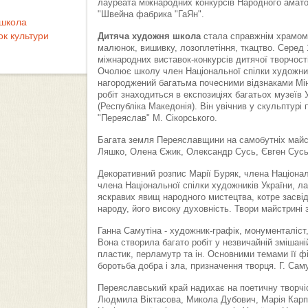
лауреата міжнародних конкурсів Народного аматор
"Швейна фабрика "ГаЯн".
 школа
к культури
Дитяча художня школа
стала справжнім храмом т
малюнок, вишивку, лозоплетіння, ткацтво. Серед 
міжнародних виставок-конкурсів дитячої творчості
Очолює школу член Національної спілки художник
нагороджений багатьма почесними відзнаками Міні
робіт знаходиться в експозиціях багатьох музеїв У
(Республіка Македонія). Він увічнив у скульптурі
"Переяслав" М. Сікорського.
Багата земля Переяславщини на самобутніх майст
Ляшко, Олена Єжик, Олександр Сусь, Євген Сусь,
Декоративний розпис Марії Буряк, члена Націонал
члена Національної спілки художників України, лау
яскравих явищ народного мистецтва, котре засві
народу, його високу духовність. Твори майстрині 
Ганна Самутіна - художник-графік, монументаліст
Вона створила багато робіт у незвичайній змішаній
пластик, перламутр та ін. Основними темами її ф
боротьба добра і зла, призначення творця. Г. Сам
Переяславський край надихає на поетичну творчі
Людмила Віктасова, Микола Дубович, Марія Карп'