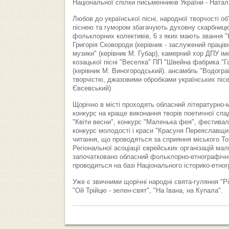
Національної спілки письменників України - Натал
Любов до української пісні, народної творчості о
піснею та гумором збагачують духовну скарбницю 
фольклорних колективів, 6 з яких мають звання "
Григорія Сковороди (керівник - заслужений праців
музики" (керівник М. Губар), камерний хор ДПУ ім
козацької пісні "Веселка" ПП "Швейна фабрика "Га
(керівник М. Виногородський). ансамбль "Водограй
творчістю, джазовими обробками українських пісе
Євсевський).
Щорічно в місті проходять обласний літературно
конкурс на краще виконання творів поетичної спа
"Квіти весни", конкурс "Маленька фея", фестивал
конкурс молодості і краси "Красуня Переяславщи
читання, що проводяться за сприяння міського То
Регіональної асоціації єврейських організацій мал
започатковано обласний фольклорно-етнографічн
проводиться на базі Національного історико-етно
Уже є звичними щорічні народні свята-гуляння "Рі
"Ой Трійцю - зелен-свят", "На Івана, на Купала".