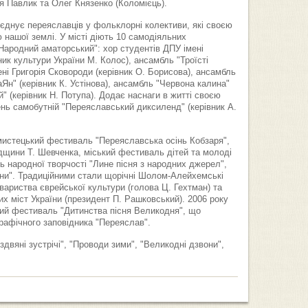
я Павлик та Олег Князенко (Коломієць).
б'єднує переяславців у фольклорні колективи, які своєю
нашої землі. У місті діють 10 самодіяльних
Народний аматорський": хор студентів ДПУ імені
ник культури України М. Колос), ансамбль "Троїсті
ені Григорія Сковороди (керівник О. Борисова), ансамбль
Ян" (керівник К. Устінова), ансамбль "Червона калина"
" (керівник Н. Потупа). Додає наснаги в житті своєю
нь самобутній "Переяславський диксиленд" (керівник А.
-мистецький фестиваль "Переяславська осінь Кобзаря",
дщини Т. Шевченка, міський фестиваль дітей та молоді
ь народної творчості "Лине пісня з народних джерел",
ни". Традиційними стали щорічні Шолом-Алейхемські
вариства єврейської культури (голова Ц. Гехтман) та
их міст України (президент П. Рашковський). 2006 року
ий фестиваль "Дитинства пісня Великодня", що
графічного заповідника "Переяслав".
здвяні зустрічі", "Проводи зими", "Великодні дзвони",