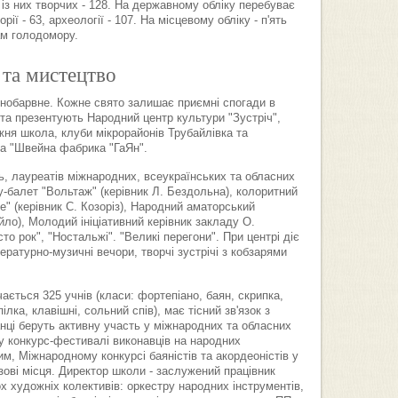
 із них творчих - 128. На державному обліку перебуває
орії - 63, археології - 107. На місцевому обліку - п'ять
ам голодомору.
 та мистецтво
знобарвне. Кожне свято залишає приємні спогади в
ста презентують Народний центр культури "Зустріч",
жня школа, клуби мікрорайонів Трубайлівка та
ва "Швейна фабрика "ГаЯн".
, лауреатів міжнародних, всеукраїнських та обласних
-балет "Вольтаж" (керівник Л. Бездольна), колоритний
е" (керівник С. Козоріз), Народний аматорський
йло), Молодий ініціативний керівник закладу О.
о рок", "Ностальжі". "Великі перегони". При центрі діє
ературно-музичні вечори, творчі зустрічі з кобзарями
вчається 325 учнів (класи: фортепіано, баян, скрипка,
ілка, клавішні, сольний спів), має тісний зв'язок з
нці беруть активну участь у міжнародних та обласних
у конкурс-фестивалі виконавців на народних
м, Міжнародному конкурсі баяністів та акордеоністів у
зові місця. Директор школи - заслужений працівник
х художніх колективів: оркестру народних інструментів,