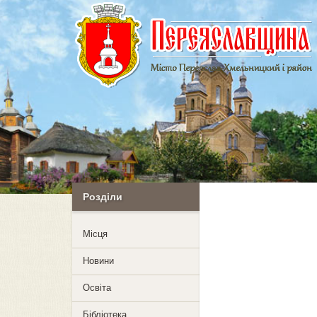
Розділи
Mісця
Новини
Освіта
Бібліотека