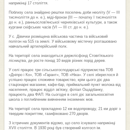
наприкінці 17 століття.
Поблизу села знайдено рештки поселень доби неоліту (V — III
тисячоліття до н. е.), міді-бронзи (ІІІ — початку І тисячоліття
до н. е.), ранньослов'янської черняхівської культури, а також
кургани скіфських часів (VI — III ст. до н. е.).
У с. Дівички розміщена військова частина та військовий
полігон на 515 га землі. У військовому містечку розташовано
навчальний артилерійський полк.
На території села знаходиться держлісфонд Стовп'язького
лісництва, де росте понад 10 видів різних порід дерев.
У селі працює три сільськогосподарські підприємства ТОВ
«Дніпро і Ко», ТОВ «Гарант», ТОВ «Ніка». У селі збереглося й
успішно працює споживче товариство, крім цього діє два
стаціонарні магазини, кафе-бар, приймальний пункт молока від
населення, працює відділ зв'язку, філіал Ощадбанку,
працюють два ФАП. На сьогодні в селі діє загальноосвітня
школа з поглибленим вивченням іноземних мов.
На території села прокладено 12 км водопроводу, 21 км доріг з
твердим покриттям, газифіковано 270 дворів.
З істричних документів відомо, що село існувало наприкінці
XVII століття. В 1930 році був створений колгосп ім.