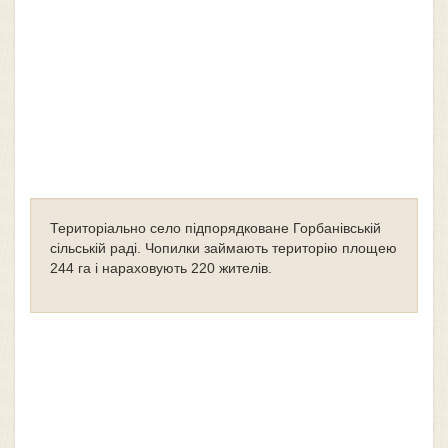
Територіально село підпорядковане Горбанівській
сільській раді. Чопилки займають територію площею
244 га і нараховують 220 жителів.