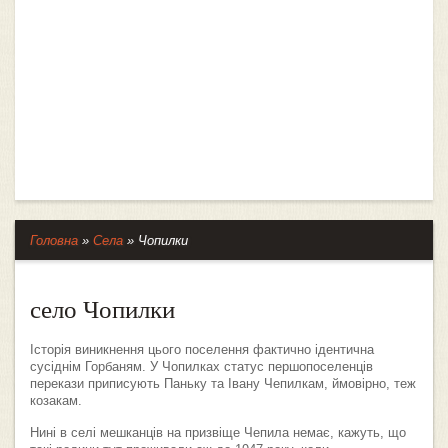
Головна
»
Села
»
Чопилки
село Чопилки
Історія виникнення цього поселення фактично ідентична
сусіднім Горбаням. У Чопилках статус першопоселенців
перекази приписують Паньку та Івану Чепилкам, ймовірно, теж
козакам.
Нині в селі мешканців на призвіще Чепила немає, кажуть, що