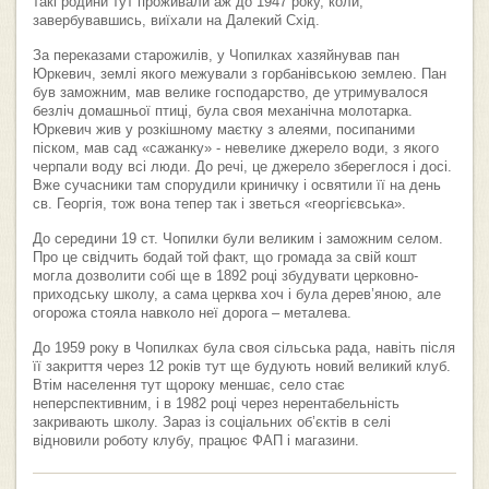
такі родини тут проживали аж до 1947 року, коли,
завербувавшись, виїхали на Далекий Схід.
За переказами старожилів, у Чопилках хазяйнував пан
Юркевич, землі якого межували з горбанівською землею. Пан
був заможним, мав велике господарство, де утримувалося
безліч домашньої птиці, була своя механічна молотарка.
Юркевич жив у розкішному маєтку з алеями, посипаними
піском, мав сад «сажанку» - невелике джерело води, з якого
черпали воду всі люди. До речі, це джерело збереглося і досі.
Вже сучасники там спорудили криничку і освятили її на день
св. Георгія, тож вона тепер так і зветься «георгієвська».
До середини 19 ст. Чопилки були великим і заможним селом.
Про це свідчить бодай той факт, що громада за свій кошт
могла дозволити собі ще в 1892 році збудувати церковно-
приходську школу, а сама церква хоч і була дерев’яною, але
огорожа стояла навколо неї дорога – металева.
До 1959 року в Чопилках була своя сільська рада, навіть після
її закриття через 12 років тут ще будують новий великий клуб.
Втім населення тут щороку меншає, село стає
неперспективним, і в 1982 році через нерентабельність
закривають школу. Зараз із соціальних об’єктів в селі
відновили роботу клубу, працює ФАП і магазини.