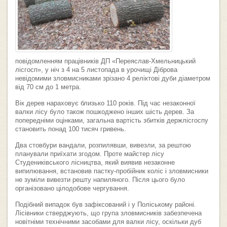
повідомленням працівників ДП «Переяслав-Хмельницький
лісгосп», у ніч з 4 на 5 листопада в урочищі Діброва
невідомими зловмисниками зрізано 4 реліктові дуби діаметром
від 70 см до 1 метра.
Вік дерев нараховує близько 110 років. Під час незаконної
валки лісу було також пошкоджено інших шість дерев. За
попередніми оцінками, загальна вартість збитків держлісгоспу
становить понад 100 тисяч гривень.
Два стовбури вандали, розпилявши, вивезли, за рештою
планували приїхати згодом. Проте майстер лісу
Студениківського лісництва, який виявив незаконне
випилювання, встановив пастку-пробійник коліс і зловмисники
не зуміли вивезти решту напиляного. Після цього було
організовано цілодобове чергування.
Подібний випадок був зафіксований і у Поліському районі.
Лісівники стверджують, що група зловмисників забезпечена
новітніми технічними засобами для валки лісу, оскільки дуб