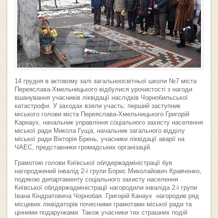
14 грудня в актовому залі загальноосвітньої школи №7 міста
Переяслава-Хмельницького відбулися урочистості з нагоди
вшанування учасників ліквідації наслідків Чорнобильської
катастрофи. У заходах взяли участь: перший заступник
міського голови міста Переяслава-Хмельницького Григорій
Карнаух, начальник управління соціального захисту населення
міської ради Микола Гуща, начальник загального відділу
міської ради Вікторія Брень, учасники ліквідації аварії на
ЧАЕС, представники громадських організацій.
Грамотою голови Київської облдержадміністрації був
нагороджений інвалід 2-ї групи Борис Миколайович Кравченко,
подякою департаменту соціального захисту населення
Київської облдержадміністрації нагородили інваліда 2-ї групи
Івана Кіндратовича Чорнобая. Григорій Канаух нагородив ряд
місцевих ліквідаторів почесними грамотами міської ради та
цінними подарунками. Також учасники тих страшних подій