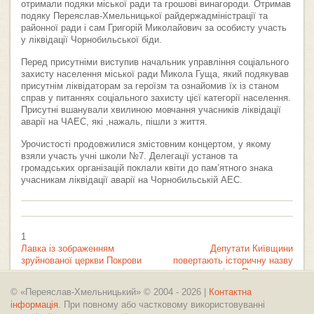
отримали подяки міської ради та грошові винагороди. Отримав
подяку Переяслав-Хмельницької райдержадміністрації та
районної ради і сам Григорій Миколайович за особисту участь
у ліквідації Чорнобильської біди.
Перед присутніми виступив начальник управління соціального
захисту населення міської ради Микола Гуща, який подякував
присутнім ліквідаторам за героїзм та ознайомив їх із станом
справ у питаннях соціального захисту цієї категорії населення.
Присутні вшанували хвилиною мовчання учасників ліквідації
аварії на ЧАЕС, які ,нажаль, пішли з життя.
Урочистості продовжилися змістовним концертом, у якому
взяли участь учні школи №7. Делегації установ та
громадських організацій поклали квіти до пам’ятного знака
учасникам ліквідації аварії на Чорнобильській АЕС.
1
Лавка із зображенням
Депутати Київщини
зруйнованої церкви Покрови
повертають історичну назву
місту Переяславу
© «Переяслав-Хмельницький» © 2004 - 2026 |
Контактна
інформація
. При повному або частковому використовуванні