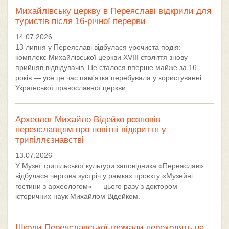
Михайлівську церкву в Переяславі відкрили для
туристів після 16-річної перерви
14.07.2026
13 липня у Переяславі відбулася урочиста подія:
комплекс Михайлівської церкви XVIII століття знову
прийняв відвідувачів. Це сталося вперше майже за 16
років — усе це час пам'ятка перебувала у користуванні
Української православної церкви.
Археолог Михайло Відейко розповів
переяславцям про новітні відкриття у
трипіллєзнавстві
13.07.2026
У Музеї трипільської культури заповідника «Переяслав»
відбулася чергова зустріч у рамках проєкту «Музейні
гостини з археологом» — цього разу з доктором
історичних наук Михайлом Відейком.
Школи Переяславської громади переходять на