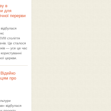
ву в
ли для
річної перерви
 відбулася
екс
VIII століття
ачів. Це сталося
ків — усе це час
 користуванні
ної церкви.
Відейко
вцям про
ультури
ав» відбулася
ах проєкту