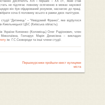
останніх десятиліть XIX і перших – XX cт., який став
стать не підлягає повному осягненню в межах наукової
 щедро він був обдарований розумом, наснагою до праці,
ібрати хоча б половину всього в рамки двох палітурок.
 студії “Дитинець” – “Невідомий Франко”, яке відбулося
ав-Хмельницької ЦБС (Київська область).
ів України Князенко (Коломієць) Олег Радіонович, член
 Миколаївна, Гончарук Марія Денисівна – викладач
тету
ім. Г.С.Сковороди та інші члени студії.
Першокурсники пройшли квест вулицями
міста