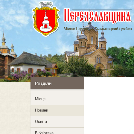
Розділи
Mісця
Новини
Освіта
Бібліотека