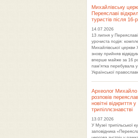
Михайлівську церк
Переяславі відкри
туристів після 16-
14.07.2026
13 липня у Переяславі
урочиста подія: компл
Михайлівської церкви X
знову прийняв відвідув
вперше майже за 16 ро
пам'ятка перебувала у
Української православ
Археолог Михайло 
розповів переясла
новітні відкриття у
трипіллєзнавстві
13.07.2026
У Музеї трипільської к
заповідника «Переясл
чергова зустріч у рамк