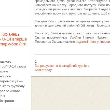
громадського діяча, українського інтелектуала 
каменярем на шляху народного поступу. Його по
розвідки чи ретельно виписаної біографії. Надто
емоційними порухами, пристрастю до чину, щоб ув
Цій даті було присвячене засідання літературної
днями в центральній районній бібліотеці Переясл
На заході були присутні член Спілки письменник
я Коханець
Спілки письменників України Павлик Наталія
» U-14 вперше
Переяслав-Хмельницького
педагогічного універси
уперкубок Ліги
ецького
1
Запрошуємо на благодійний турнір з
горії U-14 стала
баскетболу
дарем
ої ліги
 переможців —
ського футболу
араз захищає
о з
в країни.