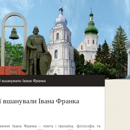
ї вшанували Івана Франка
ії вшанували Івана Франка
ження Івана Франка – поета і прозаїка, філософа та