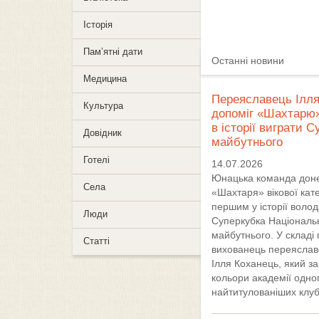
Історія
Пам’ятні дати
Останні новини
Медицина
Переяславець Ілл
Культура
допоміг «Шахтарю
в історії виграти С
Довідник
майбутнього
Готелі
14.07.2026
Юнацька команда дон
Села
«Шахтаря» вікової кате
першим у історії воло
Люди
Суперкубка Національн
майбутнього. У складі
Статті
вихованець переяслав
Ілля Коханець, який з
кольори академії одног
найтитулованіших клубі