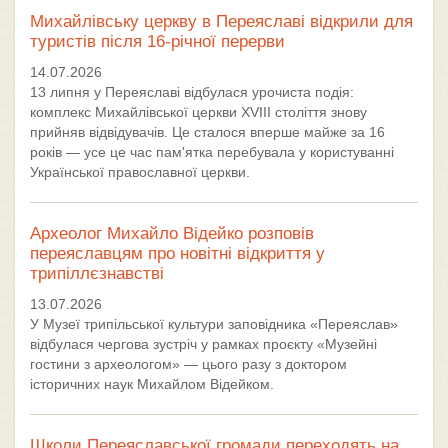
Михайлівську церкву в Переяславі відкрили для
туристів після 16-річної перерви
14.07.2026
13 липня у Переяславі відбулася урочиста подія:
комплекс Михайлівської церкви XVIII століття знову
прийняв відвідувачів. Це сталося вперше майже за 16
років — усе це час пам'ятка перебувала у користуванні
Української православної церкви.
Археолог Михайло Відейко розповів
переяславцям про новітні відкриття у
трипіллєзнавстві
13.07.2026
У Музеї трипільської культури заповідника «Переяслав»
відбулася чергова зустріч у рамках проєкту «Музейні
гостини з археологом» — цього разу з доктором
історичних наук Михайлом Відейком.
Школи Переяславської громади переходять на