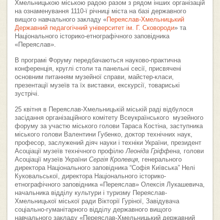
Хмельницькою міською радою разом з рядом інших організацій
на ознаменування 1110-ї річниці міста на базі державного
вищого навчального закладу «
Переяслав-Хмельницький
Державний педагогічний університет ім. Г. Сковороди
» та
Національного історико-етнографічного заповідника
«Переяслав».
В програмі Форуму передбачаються науково-практична
конференція, круглі столи та панельні сесії, присвячені
основним питанням музейної справи, майстер-класи,
презентації музеїв та їх виставки, екскурсії, товариські
зустрічі.
25 квітня в Переяслав-Хмельницькій міській раді відбулося
засідання організаційного комітету Всеукраїнського музейного
форуму за участю міського голови Тараса Костіна, заступника
міського голови Валентини Губенко, доктор технічних наук,
професор, заслужений діяч науки і техніки України, президент
Асоціації музеїв технічного профілю
Леоніда Гріффена,
голови
Асоціації музеїв України
Сергія Кролевця,
генерального
директора Національного заповідника “Софія Київська” Нелі
Куковальської, директора Національного історико-
етнографічного заповідника «Переяслав» Олексія Лукашевича,
начальника відділу культури і туризму Переяслав-
Хмельницької міської ради Вікторії Гуріної, Завідувача
соціально-гуманітарного відділу державного вищого
навчального закладу «Переяслав-Хмельницький державний