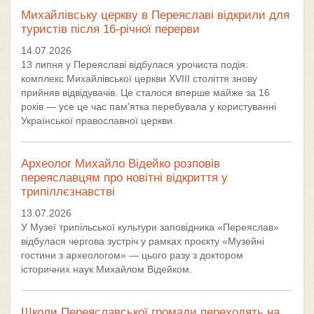
Михайлівську церкву в Переяславі відкрили для
туристів після 16-річної перерви
14.07.2026
13 липня у Переяславі відбулася урочиста подія:
комплекс Михайлівської церкви XVIII століття знову
прийняв відвідувачів. Це сталося вперше майже за 16
років — усе це час пам'ятка перебувала у користуванні
Української православної церкви.
Археолог Михайло Відейко розповів
переяславцям про новітні відкриття у
трипіллєзнавстві
13.07.2026
У Музеї трипільської культури заповідника «Переяслав»
відбулася чергова зустріч у рамках проєкту «Музейні
гостини з археологом» — цього разу з доктором
історичних наук Михайлом Відейком.
Школи Переяславської громади переходять на