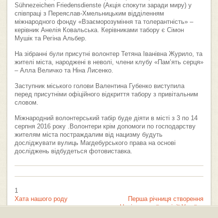
Sühnezeichen Friedensdienste (Акція спокути заради миру) у
співпраці з Переяслав-Хмельницьким відділенням
міжнародного фонду «Взаєморозуміння та толерантність» –
керівник Анелія Ковальська. Керівниками табору є Сімон
Мушік та Регіна Альбер.
На зібранні були присутні волонтер Тетяна Іванівна Журило, та
жителі міста, народжені в неволі, члени клубу «Пам’ять серця»
– Алла Величко та Ніна Лисенко.
Заступник міського голови Валентина Губенко виступила
перед присутніми офіційного відкриття табору з привітальним
словом.
Міжнародний волонтерський табір буде діяти в місті з 3 по 14
серпня 2016 року .Волонтери крім допомоги по господарству
жителям міста постраждалим від нацизму будуть
досліджувати вулиць Магдебурського права на основі
досліджень відбудеться фотовиставка.
1
Хата нашого роду
Перша річниця створення
Національної поліції України