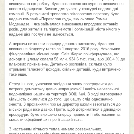
виконувала цю роботу, було оголошено конкурс на визначення
нового підрядника. Заявки для участі у конкурсі подало дві
компанії. В результаті тривалого обговорення перевагу було
надано компанії «Переяслав буд», яку очолює Роман
Модебадзе, і яка займалася вивезенням впродовж останніх
років. для жителів та підприємств і організацій міста нічого у
наданні цієї послуги не змінюється.
А першим питанням порядку денного виконкому було про
виконання бюджету міста за 1 квартал 2016 року. Начальник
фінуправління міської ради Юлія Жарко поінформувала, що
доходи в цілому склали 58 млн. 934,6 тис. грн., або 100,4 % до
планових призначень. Детально розповіла, скільки було
отримано “власних” доходів, скільки дотацій, куди витрачено і
таке інше.
Серед іншого, учасники засідання знову повернулися до
потреби демонтажу давно непрацюючої і навіть небезпечної
водонапірної башти на території ЗОШ №4. В ході обговорення
більшість схилилися до того, що башту слід однозначно
знести. З проханнями про це директор школи звертається до
міської ради вже давно. Проте, щоб дотриматися відповідної
процедури, було вирішено спершу провести її обстеження та
скласти офіційний акт про її аварійність.
З настанням літнього тепла немало розважальних,