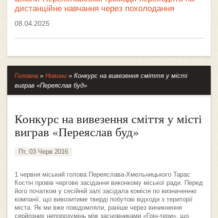
дистанційне навчання через похолодання
08.04.2025
Головна
»
Новини
»
Конкурс на вивезення сміття у місті
виграв «Переяслав буд»
Конкурс на вивезення сміття у місті
виграв «Переяслав буд»
Пт, 03 Черв 2016
1 червня міський голова Переяслава-Хмельницького Тарас
Костін провів чергове засідання виконкому міської ради. Перед
його початком у сесійній залі засідала комісія по визначенню
компанії, що вивозитиме тверді побутові відходи з території
міста. Як ми вже повідомляли, раніше через виникнення
серйозних непорозумінь між засновниками «Грін-тери», що