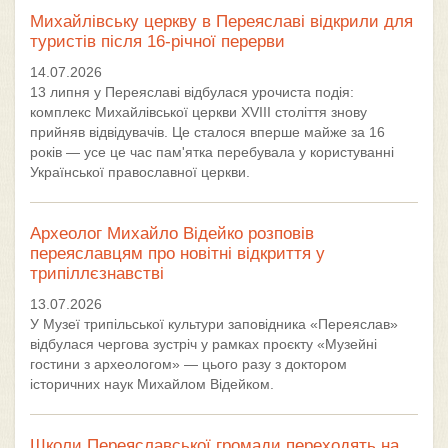
Михайлівську церкву в Переяславі відкрили для
туристів після 16-річної перерви
14.07.2026
13 липня у Переяславі відбулася урочиста подія:
комплекс Михайлівської церкви XVIII століття знову
прийняв відвідувачів. Це сталося вперше майже за 16
років — усе це час пам'ятка перебувала у користуванні
Української православної церкви.
Археолог Михайло Відейко розповів
переяславцям про новітні відкриття у
трипіллєзнавстві
13.07.2026
У Музеї трипільської культури заповідника «Переяслав»
відбулася чергова зустріч у рамках проєкту «Музейні
гостини з археологом» — цього разу з доктором
історичних наук Михайлом Відейком.
Школи Переяславської громади переходять на