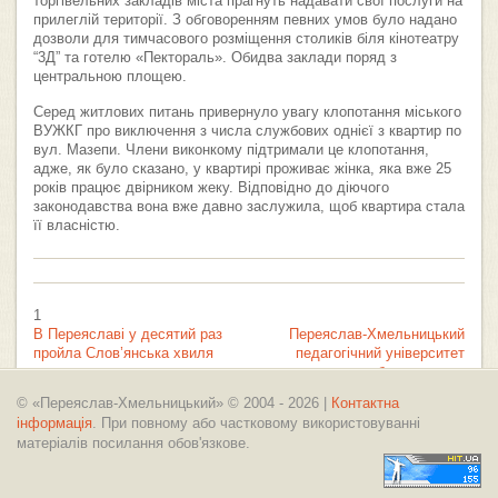
торгівельних закладів міста прагнуть надавати свої послуги на
прилеглій території. З обговоренням певних умов було надано
дозволи для тимчасового розміщення столиків біля кінотеатру
“3Д” та готелю «Пектораль». Обидва заклади поряд з
центральною площею.
Серед житлових питань привернуло увагу клопотання міського
ВУЖКГ про виключення з числа службових однієї з квартир по
вул. Мазепи. Члени виконкому підтримали це клопотання,
адже, як було сказано, у квартирі проживає жінка, яка вже 25
років працює двірником жеку. Відповідно до діючого
законодавства вона вже давно заслужила, щоб квартира стала
її власністю.
1
В Переяславі у десятий раз
Переяслав-Хмельницький
пройла Слов’янська хвиля
педагогічний університет
обрав ректора
© «Переяслав-Хмельницький» © 2004 - 2026 |
Контактна
інформація
. При повному або частковому використовуванні
матеріалів посилання обов'язкове.