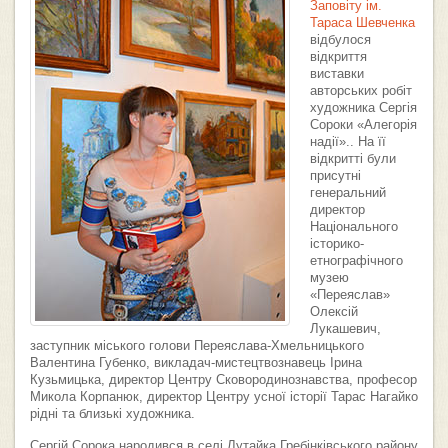
Заповіту ім.
Тараса Шевченка
відбулося
відкриття
виставки
авторських робіт
художника Сергія
Сороки «Алегорія
надії».. На її
відкритті були
присутні
генеральний
директор
Національного
історико-
етнографічного
музею
«Переяслав»
Олексій
Лукашевич,
заступник міського голови Переяслава-Хмельницького
Валентина Губенко, викладач-мистецтвознавець Ірина
Кузьмицька, директор Центру Сковородинознавства, професор
Микола Корпанюк, директор Центру усної історії Тарас Нагайко
рідні та близькі художника.
Сергій Сорока народився в селі Лутайка Гребінківського району