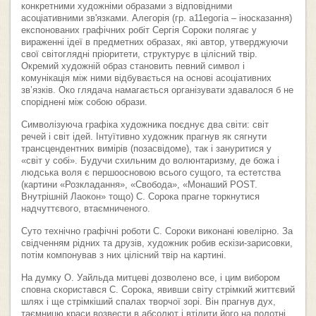
конкретними художніми образами з відповідними
асоціативними зв'язками. Алегорія (гр. а11еgогіа – іносказання)
експонованих графічних робіт Сергія Сороки полягає у
вираженні ідеї в предметних образах, які автор, утверджуючи
свої світоглядні пріоритети, структурує в цілісний твір.
Окремий художній образ становить певний символ і
комунікація між ними відбувається на основі асоціативних
зв’язків. Око глядача намагається організувати здавалося б не
споріднені між собою образи.
Символізуюча графіка художника поєднує два світи: світ
речей і світ ідей. Інтуїтивно художник прагнув як сягнути
трансцендентних вимірів (позасвідоме), так і зануритися у
«світ у собі». Будучи схильним до волюнтаризму, де божа і
людська воля є першоосновою всього сущого, та естетства
(картини «Розкладання», «Свобода», «Монаший POST.
Внутрішній Лаокон» тощо) С. Сорока прагне торкнутися
надчуттєвого, втаємниченого.
Суто технічно графічні роботи С. Сороки виконані ювелірно. За
свідченням рідних та друзів, художник робив ескізи-зарисовки,
потім компонував з них цілісний твір на картині.
На думку О. Уайльда митцеві дозволено все, і цим вибором
сповна скористався С. Сорока, явивши світу стрімкий життєвий
шлях і ще стрімкіший спалах творчої зорі. Він прагнув дух,
таємницю краси возвести в абсолют і втілити його на полотні.