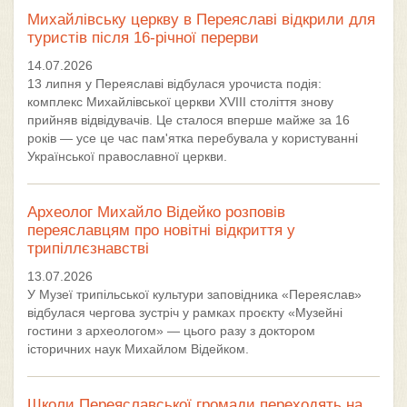
Михайлівську церкву в Переяславі відкрили для
туристів після 16-річної перерви
14.07.2026
13 липня у Переяславі відбулася урочиста подія:
комплекс Михайлівської церкви XVIII століття знову
прийняв відвідувачів. Це сталося вперше майже за 16
років — усе це час пам'ятка перебувала у користуванні
Української православної церкви.
Археолог Михайло Відейко розповів
переяславцям про новітні відкриття у
трипіллєзнавстві
13.07.2026
У Музеї трипільської культури заповідника «Переяслав»
відбулася чергова зустріч у рамках проєкту «Музейні
гостини з археологом» — цього разу з доктором
історичних наук Михайлом Відейком.
Школи Переяславської громади переходять на