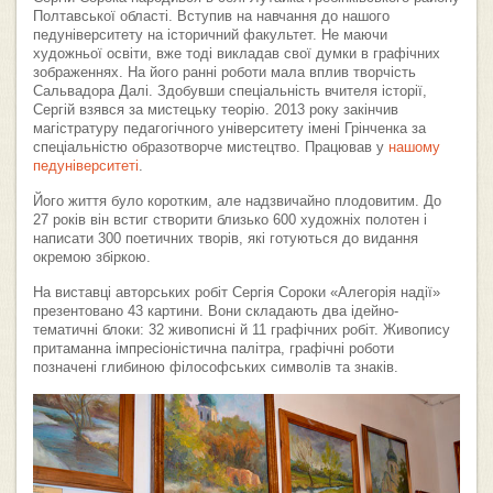
Полтавської області. Вступив на навчання до нашого
педуніверситету на історичний факультет. Не маючи
художньої освіти, вже тоді викладав свої думки в графічних
зображеннях. На його ранні роботи мала вплив творчість
Сальвадора Далі. Здобувши спеціальність вчителя історії,
Сергій взявся за мистецьку теорію. 2013 року закінчив
магістратуру педагогічного університету імені Грінченка за
спеціальністю образотворче мистецтво. Працював у
нашому
педуніверситеті
.
Його життя було коротким, але надзвичайно плодовитим. До
27 років він встиг створити близько 600 художніх полотен і
написати 300 поетичних творів, які готуються до видання
окремою збіркою.
На виставці авторських робіт Сергія Сороки «Алегорія надії»
презентовано 43 картини. Вони складають два ідейно-
тематичні блоки: 32 живописні й 11 графічних робіт. Живопису
притаманна імпресіоністична палітра, графічні роботи
позначені глибиною філософських символів та знаків.