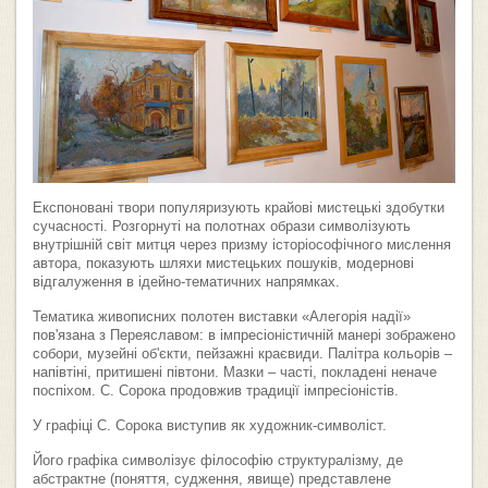
Експоновані твори популяризують крайові мистецькі здобутки
сучасності. Розгорнуті на полотнах образи символізують
внутрішній світ митця через призму історіософічного мислення
автора, показують шляхи мистецьких пошуків, модернові
відгалуження в ідейно-тематичних напрямках.
Тематика живописних полотен виставки «Алегорія надії»
пов'язана з Переяславом: в імпресіоністичній манері зображено
собори, музейні об'єкти, пейзажні краєвиди. Палітра кольорів –
напівтіні, притишені півтони. Мазки – часті, покладені неначе
поспіхом. С. Сорока продовжив традиції імпресіоністів.
У графіці С. Сорока виступив як художник-символіст.
Його графіка символізує філософію структуралізму, де
абстрактне (поняття, судження, явище) представлене