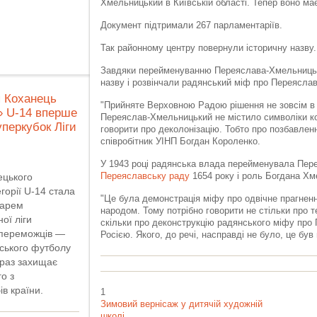
Хмельницький в Київській області. Тепер воно ма
Документ підтримали 267 парламентаріїв.
Так районному центру повернули історичну назву.
Завдяки перейменуванню Переяслава-Хмельницько
назву і розвінчали радянський міф про Переяслав
я Коханець
"Прийняте Верховною Радою рішення не зовсім в к
» U-14 вперше
Переяслав-Хмельницький не містило символіки ко
уперкубок Ліги
говорити про деколонізацію. Тобто про позбавленн
співробітник УІНП Богдан Короленко.
У 1943 році радянська влада перейменувала Пер
ецького
Переяславську раду
1654 року і роль Богдана Хм
горії U-14 стала
"Це була демонстрація міфу про одвічне прагненн
дарем
народом. Тому потрібно говорити не стільки про т
ої ліги
скільки про деконструкцію радянського міфу про 
 переможців —
Росією. Якого, до речі, насправді не було, це був
ського футболу
араз захищає
о з
в країни.
1
Зимовий вернісаж у дитячій художній
школі