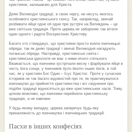
християни, залишаємо для Христа.
Деякі Великодні традиції, в свою чергу, не несуть якогось
особливого християнського сенсу. Так, наприклад, звичай
розбивати яйця одне об одне при зустрічі на Великдень – це
вже світська традиція. Проте церква не забороняє так вітати
один одного і радіти Воскресінню Христову.
Багато хто стверджує, що християни просто взяли язичницькі
обряди, так як деякі традиції і звичаї Великодня нагадують
поганські обряди. Насправді, християнські свята і
християнська ідеологія не має з ними нічого спільного.
Вважається, що язичники зустрічали весну і фарбували яйця в
честь бога сонця, у язичників було безліч інших богів, в той
час, як у християн Бог Один – Ісус Христос. Проте у сучасних
істориків не так багато відомостей про те, як практикувалося
язичництво до прийняття християнства і всі свідчення про
подібні традиції відносяться до вже християнських часів. Тому,
цілком можливо, що язичники перейняли християнську
традицію, а не навпаки.
У будь-якому випадку, церква заперечує будь-яку
приналежність до язичництва і язичницьких традицій.
Пасхи в інших конфесіях