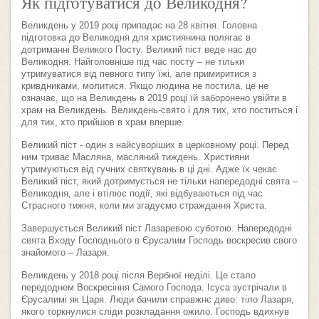
Як підготуватися до Великодня?
Великдень у 2019 році припадає на 28 квітня. Головна
підготовка до Великодня для християнина полягає в
дотриманні Великого Посту. Великий піст веде нас до
Великодня. Найголовніше під час посту – не тільки
утримуватися від певного типу їжі, але примиритися з
кривдниками, молитися. Якщо людина не постила, це не
означає, що на Великдень в 2019 році їй заборонено увійти в
храм на Великдень. Великдень-свято і для тих, хто поститься і
для тих, хто прийшов в храм вперше.
Великий піст - один з найсуворіших в церковному році. Перед
ним триває Масляна, масляний тиждень. Християни
утримуються від гучних святкувань в ці дні. Адже їх чекає
Великий піст, який дотримується не тільки напередодні свята –
Великодня, але і втілює події, які відбуваються під час
Страсного тижня, коли ми згадуємо страждання Христа.
Завершується Великий піст Лазаревою суботою. Напередодні
свята Входу Господнього в Єрусалим Господь воскресив свого
знайомого – Лазаря.
Великдень у 2018 році після Вербної неділі. Це стало
передоднем Воскресіння Самого Господа. Ісуса зустрічали в
Єрусалимі як Царя. Люди бачили справжнє диво: тіло Лазаря,
якого торкнулися сліди розкладання ожило. Господь вдихнув