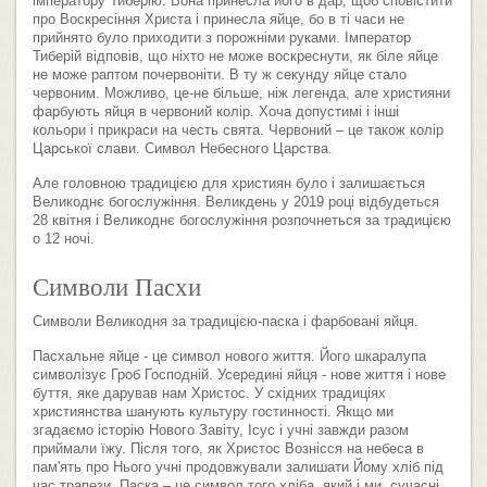
імператору Тиберію. Вона принесла його в дар, щоб сповістити
про Воскресіння Христа і принесла яйце, бо в ті часи не
прийнято було приходити з порожніми руками. Імператор
Тиберій відповів, що ніхто не може воскреснути, як біле яйце
не може раптом почервоніти. В ту ж секунду яйце стало
червоним. Можливо, це-не більше, ніж легенда, але християни
фарбують яйця в червоний колір. Хоча допустимі і інші
кольори і прикраси на честь свята. Червоний – це також колір
Царської слави. Символ Небесного Царства.
Але головною традицією для християн було і залишається
Великоднє богослужіння. Великдень у 2019 році відбудеться
28 квітня і Великоднє богослужіння розпочнеться за традицією
о 12 ночі.
Символи Пасхи
Символи Великодня за традицією-паска і фарбовані яйця.
Пасхальне яйце - це символ нового життя. Його шкаралупа
символізує Гроб Господній. Усередині яйця - нове життя і нове
буття, яке дарував нам Христос. У східних традиціях
християнства шанують культуру гостинності. Якщо ми
згадаємо історію Нового Завіту, Ісус і учні завжди разом
приймали їжу. Після того, як Христос Вознісся на небеса в
пам'ять про Нього учні продовжували залишати Йому хліб під
час трапези. Паска – це символ того хліба, який і ми, сучасні