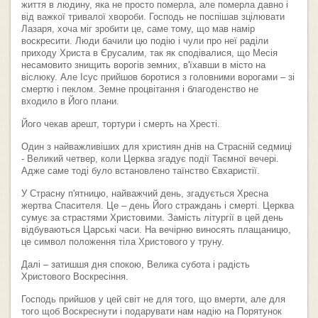
життя в людину, яка не просто померла, але померла давно і
від важкої тривалої хвороби. Господь не поспішав зцілювати
Лазаря, хоча міг зробити це, саме тому, що мав намір
воскресити. Люди бачили цю подію і чули про неї раділи
приходу Христа в Єрусалим, так як сподівалися, що Месія
несамовито знищить ворогів земних, в'їхавши в місто на
віслюку. Але Ісус прийшов боротися з головними ворогами – зі
смертю і пеклом. Земне процвітання і благоденство не
входило в Його плани.
Його чекав арешт, тортури і смерть на Хресті.
Один з найважливіших для християн днів на Страсній седмиці
- Великий четвер, коли Церква згадує події Таємної вечері.
Адже саме тоді було встановлено таїнство Євхаристії.
У Страсну п'ятницю, найважчий день, згадується Хресна
жертва Спасителя. Це – день Його страждань і смерті. Церква
сумує за страстями Христовими. Замість літургії в цей день
відбуваються Царські часи. На вечірню виносять плащаницю,
це символ положення тіла Христового у труну.
Далі – затишшя дня спокою, Велика субота і радість
Христового Воскресіння.
Господь прийшов у цей світ не для того, що вмерти, але для
того щоб Воскреснути і подарувати нам надію на Порятунок