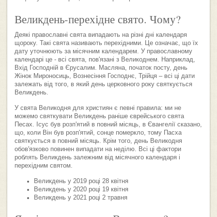
Великдень-перехідне свято. Чому?
Деякі православні свята випадають на різні дні календаря
щороку. Такі свята називають перехідними. Це означає, що їх
дату уточнюють за місячним календарем. У православному
календарі це - всі свята, пов'язані з Великоднем. Наприклад,
Вхід Господній в Єрусалим. Масляна, початок посту, день
Жінок Мироносиць, Вознесіння Господнє, Трійця – всі ці дати
залежать від того, в який день церковного року святкується
Великдень.
У свята Великодня для християн є певні правила: ми не
можемо святкувати Великдень раніше єврейського свята
Песах. Ісус був розп'ятий в повний місяць, в Євангелії сказано,
що, коли Він був розп'ятий, сонце померкло, тому Пасха
святкується в повний місяць. Крім того, день Великодня
обов'язково повинен випадати на неділю. Всі ці фактори
роблять Великдень залежним від місячного календаря і
перехідним святом.
Великдень у 2019 році 28 квітня
Великдень у 2020 році 19 квітня
Великдень у 2021 році 2 травня