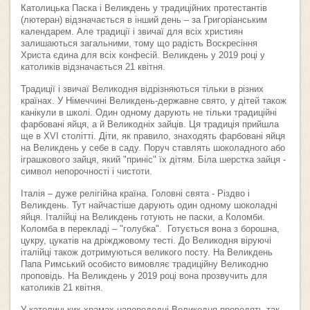
Католицька Паска і Великдень у традиційних протестантів
(лютеран) відзначається в інший день – за Григоріанським
календарем. Але традиції і звичаї для всіх християн
залишаються загальними, тому що радість Воскресіння
Христа єдина для всіх конфесій. Великдень у 2019 році у
католиків відзначається 21 квітня.
Традиції і звичаї Великодня відрізняються тільки в різних
країнах. У Німеччині Великдень-державне свято, у дітей також
канікули в школі. Один одному дарують не тільки традиційні
фарбовані яйця, а й Великодніх зайців. Ця традиція прийшла
ще в XVI столітті. Діти, як правило, знаходять фарбовані яйця
на Великдень у себе в саду. Поруч ставлять шоколадного або
іграшкового зайця, який "приніс" їх дітям. Біла шерстка зайця -
символ непорочності і чистоти.
Італія – дуже релігійна країна. Головні свята - Різдво і
Великдень. Тут найчастіше дарують один одному шоколадні
яйця. Італійці на Великдень готують не паски, а Коломби.
Коломба в перекладі – "голубка". Готується вона з борошна,
цукру, цукатів на дріжджовому тесті. До Великодня віруючі
італійці також дотримуються великого посту. На Великдень
Папа Римський особисто вимовляє традиційну Великодню
проповідь. На Великдень у 2019 році вона прозвучить для
католиків 21 квітня.