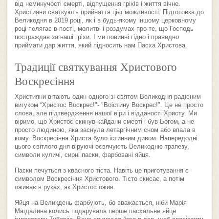
від неминучості смерті, відпущення гріхів і життя вічне.
Християни святкують прийняття цієї можливості. Підготовка до
Великодня в 2019 році, як і в будь-якому іншому церковному
році полягає в пості, молитві і роздумах про те, що Господь
постраждав за наші гріхи. І ми повинні гідно і праведно
приймати дар життя, який підносить нам Пасха Христова.
Традиції святкування Христового
Воскресіння
Християни вітають один одного зі святом Великодня радісним
вигуком “Христос Воскрес!"- "Воістину Воскрес!". Це не просто
слова, але підтвердження нашої віри і відданості Христу. Ми
віримо, що Христос скинув кайдани смерті і був Богом, а не
просто людиною, яка заснула летаргічним сном або впала в
кому. Воскресіння Христа було істинним дивом. Напередодні
цього світлого дня віруючі освячують Великодню трапезу,
символи куличі, сирні паски, фарбовані яйця.
Паски печуться з квасного тіста. Навіть це приготування є
символом Воскресіння Христового. Тісто скисає, а потім
оживає в руках, як Христос ожив.
Яйця на Великдень фарбують, бо вважається, ніби Марія
Магдалина колись подарувала перше пасхальне яйце