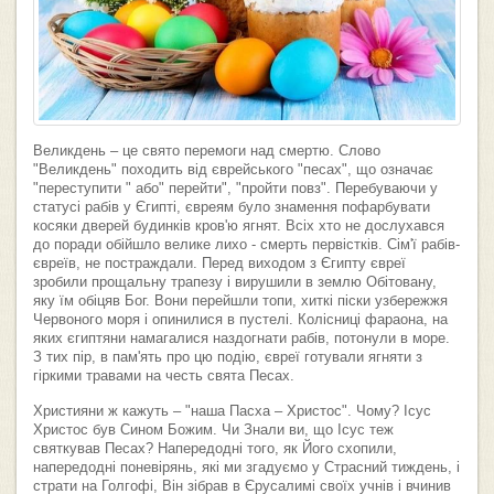
Великдень – це свято перемоги над смертю. Слово
"Великдень" походить від єврейського "песах", що означає
"переступити " або" перейти", "пройти повз". Перебуваючи у
статусі рабів у Єгипті, євреям було знамення пофарбувати
косяки дверей будинків кров'ю ягнят. Всіх хто не дослухався
до поради обійшло велике лихо - смерть первістків. Сім'ї рабів-
євреїв, не постраждали. Перед виходом з Єгипту євреї
зробили прощальну трапезу і вирушили в землю Обітовану,
яку їм обіцяв Бог. Вони перейшли топи, хиткі піски узбережжя
Червоного моря і опинилися в пустелі. Колісниці фараона, на
яких єгиптяни намагалися наздогнати рабів, потонули в море.
З тих пір, в пам'ять про цю подію, євреї готували ягняти з
гіркими травами на честь свята Песах.
Християни ж кажуть – "наша Пасха – Христос". Чому? Ісус
Христос був Сином Божим. Чи Знали ви, що Ісус теж
святкував Песах? Напередодні того, як Його схопили,
напередодні поневірянь, які ми згадуємо у Страсний тиждень, і
страти на Голгофі, Він зібрав в Єрусалимі своїх учнів і вчинив