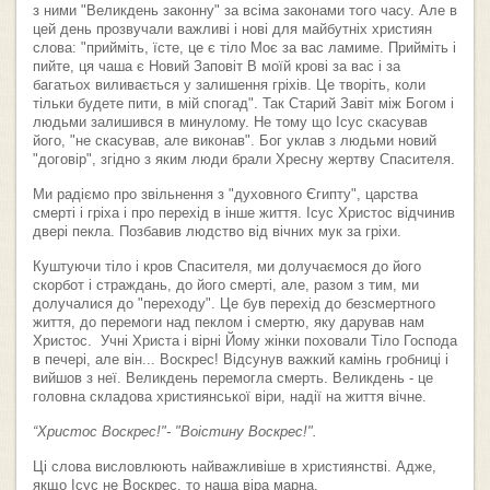
з ними "Великдень законну" за всіма законами того часу. Але в
цей день прозвучали важливі і нові для майбутніх християн
слова: "прийміть, їсте, це є тіло Моє за вас ламиме. Прийміть і
пийте, ця чаша є Новий Заповіт В моїй крові за вас і за
багатьох виливається у залишення гріхів. Це творіть, коли
тільки будете пити, в мій спогад". Так Старий Завіт між Богом і
людьми залишився в минулому. Не тому що Ісус скасував
його, "не скасував, але виконав". Бог уклав з людьми новий
"договір", згідно з яким люди брали Хресну жертву Спасителя.
Ми радіємо про звільнення з "духовного Єгипту", царства
смерті і гріха і про перехід в інше життя. Ісус Христос відчинив
двері пекла. Позбавив людство від вічних мук за гріхи.
Куштуючи тіло і кров Спасителя, ми долучаємося до його
скорбот і страждань, до його смерті, але, разом з тим, ми
долучалися до "переходу". Це був перехід до безсмертного
життя, до перемоги над пеклом і смертю, яку дарував нам
Христос. Учні Христа і вірні Йому жінки поховали Тіло Господа
в печері, але він... Воскрес! Відсунув важкий камінь гробниці і
вийшов з неї. Великдень перемогла смерть. Великдень - це
головна складова християнської віри, надії на життя вічне.
“Христос Воскрес!"- "Воістину Воскрес!".
Ці слова висловлюють найважливіше в християнстві. Адже,
якщо Ісус не Воскрес, то наша віра марна.