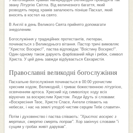
У католицьких храмах напередодні Великодня проводять так
звану Літургію Світла. Від величезного багаття, який
розводять перед храмів запалюють пізніше Пасхал, який
вносять в костел на свято.
В Англії в день Великого Свята прийнято допомагати
знедоленим.
Богослужіння у традиційних протестантів, лютеран,
починається з Великоднього вітання. Пастор тричі вимовляє
"Христос Воскрес!", паства відповідає "Воістину Воскрес!".
Один одному також дарують фарбований яйця і рибок, символ
Христа. У цей день завжди відбувається Євхаристія.
Православні великодні богослужіння
Пасхальне богослужіння починається в 00:00 урочистим
хресним ходом, Великодній, і триває божественною літургією,
освяченням артоса. Хресний хід символізує ходу всіх
віруючих за воскреслим Христом. Люди йдуть зі словами:
«Воскресіння Твоє, Христе Спасе, Ангели співають на
небесах, і нас на землі уподоб чистим серцем Тебе славити».
Потім і духовенство і паства співають:
"Христос воскрес з
мертвих, смертю смерть поправ"
. Хор закінчує словами "і
сущим у гробах живіт дарував".