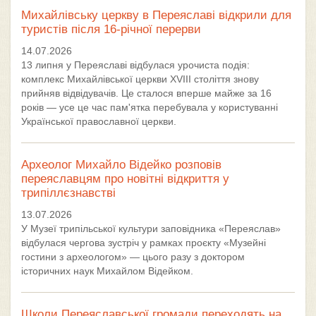
Михайлівську церкву в Переяславі відкрили для
туристів після 16-річної перерви
14.07.2026
13 липня у Переяславі відбулася урочиста подія:
комплекс Михайлівської церкви XVIII століття знову
прийняв відвідувачів. Це сталося вперше майже за 16
років — усе це час пам'ятка перебувала у користуванні
Української православної церкви.
Археолог Михайло Відейко розповів
переяславцям про новітні відкриття у
трипіллєзнавстві
13.07.2026
У Музеї трипільської культури заповідника «Переяслав»
відбулася чергова зустріч у рамках проєкту «Музейні
гостини з археологом» — цього разу з доктором
історичних наук Михайлом Відейком.
Школи Переяславської громади переходять на