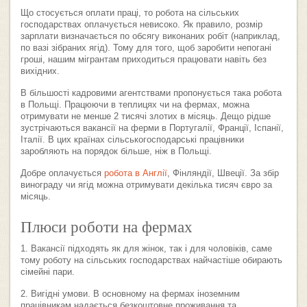
Що стосується оплати праці, то робота на сільських
господарствах оплачується невисоко. Як правило, розмір
зарплати визначається по обсягу виконаних робіт (наприклад,
по вазі зібраних ягід). Тому для того, щоб заробити непогані
гроші, нашим мігрантам приходиться працювати навіть без
вихідних.
В більшості кадровими агентствами пропонується така робота
в Польщі. Працюючи в теплицях чи на фермах, можна
отримувати не менше 2 тисячі злотих в місяць. Дещо рідше
зустрічаються вакансії на ферми в Португалії, Франції, Іспанії,
Італії. В цих країнах сільськогосподарські працівники
заробляють на порядок більше, ніж в Польщі.
Добре оплачується
робота в Англії
, Фінляндії, Швеції. За збір
винограду чи ягід можна отримувати декілька тисяч євро за
місяць.
Плюси роботи на фермах
1. Вакансії підходять як для жінок, так і для чоловіків, саме
тому роботу на сільських господарствах найчастіше обирають
сімейні пари.
2. Вигідні умови. В основному на фермах іноземним
працівникам надається безкоштовне проживання та