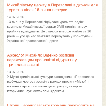
Михайлівську церкву в Переяславі відкрили для
туристів після 16-річної перерви
14.07.2026
13 липня у Переяславі відбулася урочиста подія:
комплекс Михайлівської церкви XVIII століття знову
прийняв відвідувачів. Це сталося вперше майже за 16
років — усе це час пам'ятка перебувала у користуванні
Української православної церкви.
Археолог Михайло Відейко розповів
переяславцям про новітні відкриття у
трипіллєзнавстві
13.07.2026
У Музеї трипільської культури заповідника «Переяслав»
відбулася чергова зустріч у рамках проєкту «Музейні
гостини з археологом» — цього разу з доктором
історичних наук Михайлом Відейком.
Школи Переяславської громади переходять на