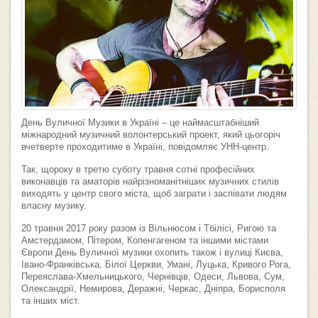
День Вуличної Музики в Україні – це наймасштабніший
міжнародний музичний волонтерський проект, який цьогоріч
вчетверте проходитиме в Україні, повідомляє УНН-центр.
Так, щороку в третю суботу травня сотні професійних
виконавців та аматорів найрізноманітніших музичних стилів
виходять у центр свого міста, щоб заграти і заспівати людям
власну музику.
20 травня 2017 року разом із Вільнюсом і Тбілісі, Ригою та
Амстердамом, Пітером, Копенгагеном та іншими містами
Європи День Вуличної музики охопить також і вулиці Києва,
Івано-Франківська, Білої Церкви, Умані, Луцька, Кривого Рога,
Переяслава-Хмельницького, Чернівців, Одеси, Львова, Сум,
Олександрії, Немирова, Деражні, Черкас, Дніпра, Борисполя
та інших міст.