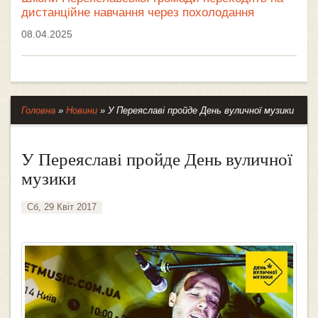
дистанційне навчання через похолодання
08.04.2025
Головна
»
Новини
»
У Переяславі пройде День вуличної музики
У Переяславі пройде День вуличної
музики
Сб, 29 Квіт 2017