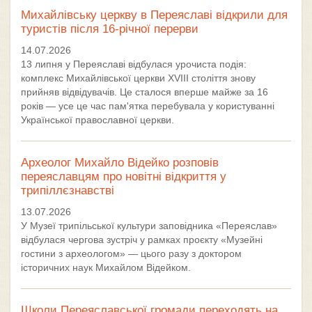
Михайлівську церкву в Переяславі відкрили для
туристів після 16-річної перерви
14.07.2026
13 липня у Переяславі відбулася урочиста подія:
комплекс Михайлівської церкви XVIII століття знову
прийняв відвідувачів. Це сталося вперше майже за 16
років — усе це час пам'ятка перебувала у користуванні
Української православної церкви.
Археолог Михайло Відейко розповів
переяславцям про новітні відкриття у
трипіллєзнавстві
13.07.2026
У Музеї трипільської культури заповідника «Переяслав»
відбулася чергова зустріч у рамках проєкту «Музейні
гостини з археологом» — цього разу з доктором
історичних наук Михайлом Відейком.
Школи Переяславської громади переходять на