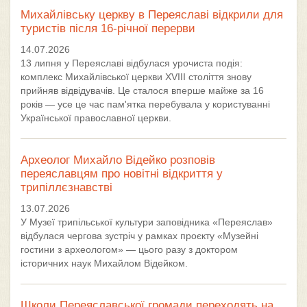
Михайлівську церкву в Переяславі відкрили для
туристів після 16-річної перерви
14.07.2026
13 липня у Переяславі відбулася урочиста подія:
комплекс Михайлівської церкви XVIII століття знову
прийняв відвідувачів. Це сталося вперше майже за 16
років — усе це час пам'ятка перебувала у користуванні
Української православної церкви.
Археолог Михайло Відейко розповів
переяславцям про новітні відкриття у
трипіллєзнавстві
13.07.2026
У Музеї трипільської культури заповідника «Переяслав»
відбулася чергова зустріч у рамках проєкту «Музейні
гостини з археологом» — цього разу з доктором
історичних наук Михайлом Відейком.
Школи Переяславської громади переходять на