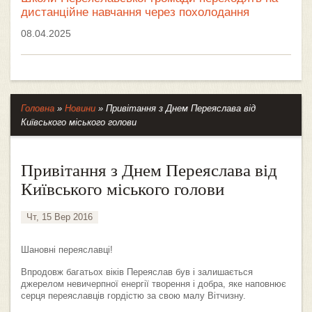
дистанційне навчання через похолодання
08.04.2025
Головна
»
Новини
»
Привітання з Днем Переяслава від
Київського міського голови
Привітання з Днем Переяслава від
Київського міського голови
Чт, 15 Вер 2016
Шановні переяславці!
Впродовж багатьох віків Переяслав був і залишається
джерелом невичерпної енергії творення і добра, яке наповнює
серця переяславців гордістю за свою малу Вітчизну.