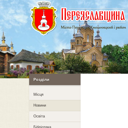
Розділи
Mісця
Новини
Освіта
Бібліотека