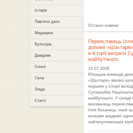
Історія
Пам’ятні дати
Останні новини
Медицина
Переяславець Ілл
Культура
допоміг «Шахтарю
в історії виграти С
Довідник
майбутнього
Готелі
14.07.2026
Юнацька команда дон
Села
«Шахтаря» вікової кате
першим у історії воло
Люди
Суперкубка Національн
майбутнього. У складі
Статті
вихованець переяслав
Ілля Коханець, який з
кольори академії одног
найтитулованіших клубі