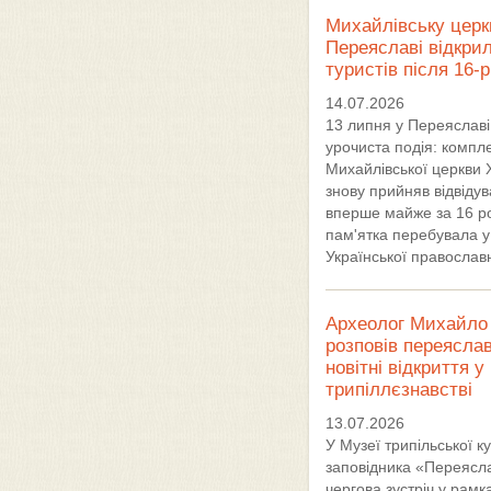
Михайлівську церк
Переяславі відкри
туристів після 16-
14.07.2026
13 липня у Переяславі
урочиста подія: компл
Михайлівської церкви X
знову прийняв відвідув
вперше майже за 16 ро
пам'ятка перебувала у
Української православ
Археолог Михайло 
розповів переясла
новітні відкриття у
трипіллєзнавстві
13.07.2026
У Музеї трипільської к
заповідника «Переясл
чергова зустріч у рамк