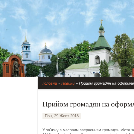
Головна
»
Новини
»
Прийом громадян на оформлен
Прийом громадян на оформл
Пон, 29 Жовт 2018
У зв’язку з масовим зверненням громадян міста 