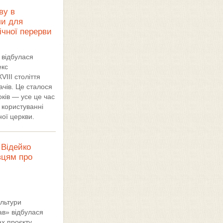
ву в
ли для
річної перерви
 відбулася
екс
VIII століття
ачів. Це сталося
ків — усе це час
 користуванні
ної церкви.
Відейко
вцям про
ультури
ав» відбулася
ах проєкту