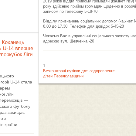
2019 років відділ прийому громадян (кабінет №9)
року здійснює прийом громадян щоденно в робочі д
записом по телефону 5-18-70
Відділу призначень соціальних допомог (кабінет 
8.00 до 17.30. Телефон для довідок 5-45-28
Чекаємо Вас в управлінні соціального захисту н
адресою вул. Шевченка -20
я Коханець
» U-14 вперше
уперкубок Ліги
1
Безкоштовні путівки для оздоровлення
ецького
дітей Переяславщини
горії U-14 стала
дарем
ої ліги
 переможців —
ського футболу
араз захищає
о з
в країни.