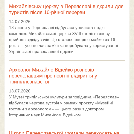
Михайлівську церкву в Переяславі відкрили для
туристів після 16-річної перерви
14.07.2026
13 липня у Переяславі відбулася урочиста подія:
комплекс Михайлівської церкви XVIII століття знову
прийняв відвідувачів. Це сталося вперше майже за 16
років — усе це час пам'ятка перебувала у користуванні
Української православної церкви.
Археолог Михайло Відейко розповів
переяславцям про новітні відкриття у
трипіллєзнавстві
13.07.2026
У Музеї трипільської культури заповідника «Переяслав»
відбулася чергова зустріч у рамках проєкту «Музейні
гостини з археологом» — цього разу з доктором
історичних наук Михайлом Відейком.
Школи Переяславської громади переходять на