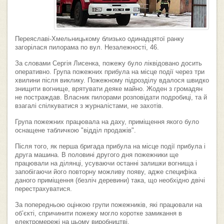
Переяславі-Хмельницькому близько одинадцятої ранку
загорілася пилорама по вул. Незалежності, 46.
За словами Сергія Лисенка, пожежу було ліквідовано досить
оперативно. Група пожежних прибула на місце події через три
хвилини після виклику. Пожежному підрозділу вдалося швидко
знищити вогнище, врятувати деяке майно. Жоден з громадян
не постраждав. Власник пилорами розповідати подробиці, та й
взагалі спілкуватися з журналістами, не захотів.
Група пожежних працювала на даху, приміщення якого було
оснащене табличкою "відділ продажів".
Після того, як перша бригада прибула на місце події прибула і
друга машина. В половині другого дня пожежники ще
працювали на ділянці, усуваючи останні залишки вогнища і
запобігаючи його повторну можливу появу, адже специфіка
даного приміщення (безліч деревини) така, що необхідно двічі
перестрахуватися.
За попередньою оцінкою групи пожежників, які працювали на
об’єкті, спричинити пожежу могло коротке замикання в
електромережі на цьому виробництві.