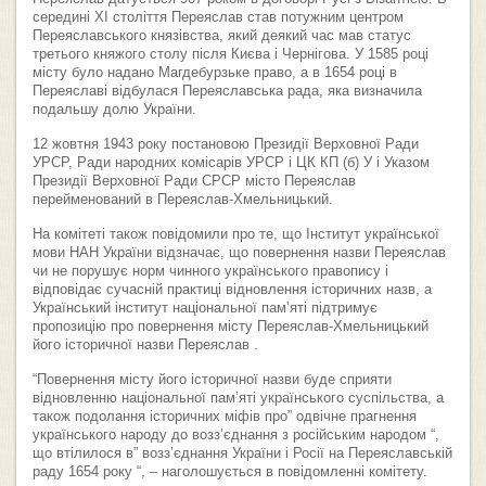
середині XI століття Переяслав став потужним центром
Переяславського князівства, який деякий час мав статус
третього княжого столу після Києва і Чернігова. У 1585 році
місту було надано Магдебурзьке право, а в 1654 році в
Переяславі відбулася Переяславська рада, яка визначила
подальшу долю України.
12 жовтня 1943 року постановою Президії Верховної Ради
УРСР, Ради народних комісарів УРСР і ЦК КП (б) У і Указом
Президії Верховної Ради СРСР місто Переяслав
перейменований в Переяслав-Хмельницький.
На комітеті також повідомили про те, що Інститут української
мови НАН України відзначає, що повернення назви Переяслав
чи не порушує норм чинного українського правопису і
відповідає сучасній практиці відновлення історичних назв, а
Український інститут національної пам’яті підтримує
пропозицію про повернення місту Переяслав-Хмельницький
його історичної назви Переяслав .
“Повернення місту його історичної назви буде сприяти
відновленню національної пам’яті українського суспільства, а
також подолання історичних міфів про” одвічне прагнення
українського народу до возз’єднання з російським народом “,
що втілилося в” возз’єднання України і Росії на Переяславській
раду 1654 року “, – наголошується в повідомленні комітету.