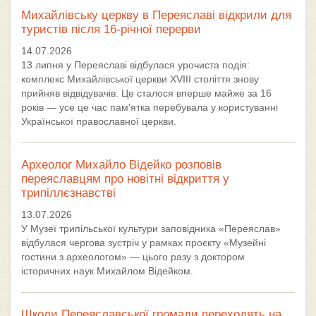
Михайлівську церкву в Переяславі відкрили для
туристів після 16-річної перерви
14.07.2026
13 липня у Переяславі відбулася урочиста подія:
комплекс Михайлівської церкви XVIII століття знову
прийняв відвідувачів. Це сталося вперше майже за 16
років — усе це час пам'ятка перебувала у користуванні
Української православної церкви.
Археолог Михайло Відейко розповів
переяславцям про новітні відкриття у
трипіллєзнавстві
13.07.2026
У Музеї трипільської культури заповідника «Переяслав»
відбулася чергова зустріч у рамках проєкту «Музейні
гостини з археологом» — цього разу з доктором
історичних наук Михайлом Відейком.
Школи Переяславської громади переходять на