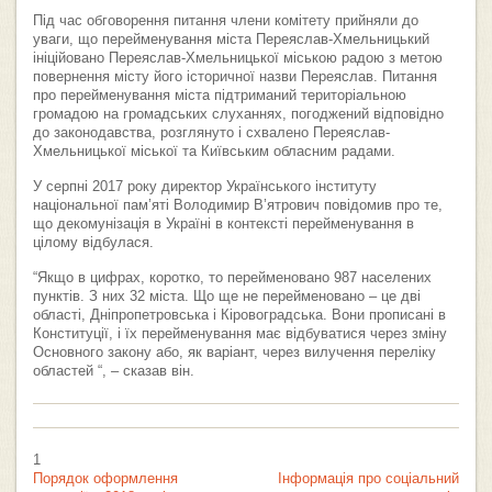
Під час обговорення питання члени комітету прийняли до
уваги, що перейменування міста Переяслав-Хмельницький
ініційовано Переяслав-Хмельницької міською радою з метою
повернення місту його історичної назви Переяслав. Питання
про перейменування міста підтриманий територіальною
громадою на громадських слуханнях, погоджений відповідно
до законодавства, розглянуто і схвалено Переяслав-
Хмельницької міської та Київським обласним радами.
У серпні 2017 року директор Українського інституту
національної пам’яті Володимир В’ятрович повідомив про те,
що декомунізація в Україні в контексті перейменування в
цілому відбулася.
“Якщо в цифрах, коротко, то перейменовано 987 населених
пунктів. З них 32 міста. Що ще не перейменовано – це дві
області, Дніпропетровська і Кіровоградська. Вони прописані в
Конституції, і їх перейменування має відбуватися через зміну
Основного закону або, як варіант, через вилучення переліку
областей “, – сказав він.
1
Порядок оформлення
Інформація про соціальний