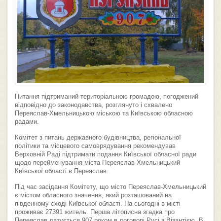
Питання підтриманий територіальною громадою, погоджений
відповідно до законодавства, розглянуто і схвалено
Переяслав-Хмельницькою міською та
Київською обласною
радами.
Комітет з питань державного будівництва, регіональної
політики та місцевого самоврядування рекомендував
Верховній Раді підтримати подання Київської обласної ради
щодо перейменування міста Переяслав-Хмельницький
Київської області в Переяслав.
Під час засідання Комітету, що місто Переяслав-Хмельницький
є містом обласного значення, який розташований на
південному сході Київської області. На сьогодні в місті
проживає 27391 житель. Перша літописна згадка про
Переяслав датується 907 роком в договорі Русі з Візантією. В