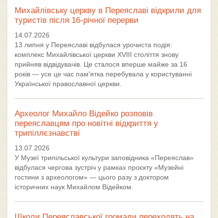
Михайлівську церкву в Переяславі відкрили для
туристів після 16-річної перерви
14.07.2026
13 липня у Переяславі відбулася урочиста подія:
комплекс Михайлівської церкви XVIII століття знову
прийняв відвідувачів. Це сталося вперше майже за 16
років — усе це час пам'ятка перебувала у користуванні
Української православної церкви.
Археолог Михайло Відейко розповів
переяславцям про новітні відкриття у
трипіллєзнавстві
13.07.2026
У Музеї трипільської культури заповідника «Переяслав»
відбулася чергова зустріч у рамках проєкту «Музейні
гостини з археологом» — цього разу з доктором
історичних наук Михайлом Відейком.
Школи Переяславської громади переходять на