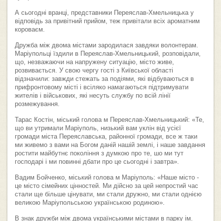
А сьогодні вранці, представники Переяслав-Хмельницька у
відповідь за привітний прийом, теж привітали всіх ароматним
короваєм.
Дружба між двома містами зародилася завдяки волонтерам.
Маріупольці їздили в Переяслав-Хмельницький, розповідали,
що, незважаючи на напружену ситуацію, місто живе,
розвивається. У свою чергу гості з Київської області
відзначили: завжди стежать за подіями, які відбуваються в
прифронтовому місті і всіляко намагаються підтримувати
жителів і військових, які несуть службу по всій лінії
розмежування.
Тарас Костін, міський голова м Переяслав-Хмельницький: «Те,
що ви утримали Маріуполь, низький вам уклін від усієї
громади міста Переяславська, районної громади, все ж таки
ми живемо з вами на Богом даній нашій землі, і наше завдання
ростити майбутнє покоління з думкою про те, шо ми тут
господарі і ми повинні дбати про це сьогодні і завтра».
Вадим Бойченко, міський голова м Маріуполь: «Наше місто -
це місто сімейних цінностей. Ми дійсно за цей непростий час
стали ще більше цінувати, ми стали дружно, ми стали однією
великою Маріупольською українською родиною».
В знак дружби між двома українськими містами в парку ім.