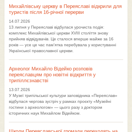
Михайлівську церкву в Переяславі відкрили для
туристів після 16-річної перерви
14.07.2026
13 липня у Переяславі відбулася урочиста подія:
комплекс Михайлівської церкви XVIII століття знову
прийняв відвідувачів. Це сталося вперше майже за 16
років — усе це час пам'ятка перебувала у користуванні
Української православної церкви.
Археолог Михайло Відейко розповів
переяславцям про новітні відкриття у
трипіллєзнавстві
13.07.2026
У Музеї трипільської культури заповідника «Переяслав»
відбулася чергова зустріч у рамках проєкту «Музейні
гостини з археологом» — цього разу з доктором
історичних наук Михайлом Відейком.
Школи Переяславської громади переходять на