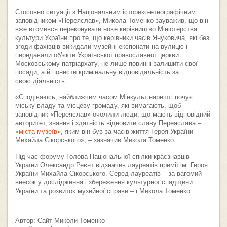
Стосовно ситуації з Національним історико-етнографічним
заповідником «Переяслав», Микола Томенко зауважив, що він
вже втомився переконувати нове керівництво Міністерства
культури України про те, що керівники часів Януковича, які без
згоди фахівців викидали музейні експонати на вулицю і
передавали об’єкти Української православної церкви
Московському патріархату, не лише повинні залишити свої
посади, а й понести кримінальну відповідальність за
свою діяльність.
«Сподіваюсь, найближчим часом Мінкульт нарешті почує
міську владу та місцеву громаду, які вимагають, щоб
заповідник «Переяслав» очолили люди, що мають відповідний
авторитет, знання і здатність відновити славу Переяслава –
«
міста музеїв
», яким він був за часів життя Героя України
Михайла Сікорського», – зазначив Микола Томенко.
Під час форуму Голова Національної спілки краєзнавців
України Олександр Реєнт відзначив лауреатів премії ім. Героя
України Михайла Сікорського. Серед лауреатів – за вагомий
внесок у дослідження і збереження культурної спадщини
України та розвиток музейної справи – і Микола Томенко.
Автор: Сайт Миколи Томенко