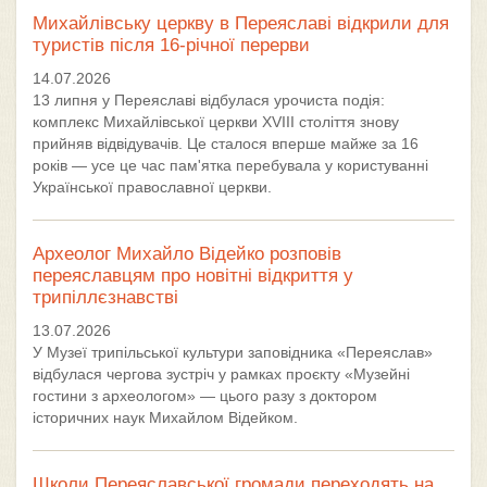
Михайлівську церкву в Переяславі відкрили для
туристів після 16-річної перерви
14.07.2026
13 липня у Переяславі відбулася урочиста подія:
комплекс Михайлівської церкви XVIII століття знову
прийняв відвідувачів. Це сталося вперше майже за 16
років — усе це час пам'ятка перебувала у користуванні
Української православної церкви.
Археолог Михайло Відейко розповів
переяславцям про новітні відкриття у
трипіллєзнавстві
13.07.2026
У Музеї трипільської культури заповідника «Переяслав»
відбулася чергова зустріч у рамках проєкту «Музейні
гостини з археологом» — цього разу з доктором
історичних наук Михайлом Відейком.
Школи Переяславської громади переходять на