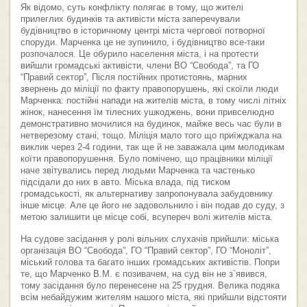
Як відомо, суть конфлікту полягає в тому, що жителі
прилеглих будинків та активісти міста заперечували
будівництво в історичному центрі міста чергової потворної
споруди. Марченка це не зупинило, і будівництво все-таки
розпочалося. Це обурило населення міста, і на протести
вийшли громадські активісти, члени ВО “Свобода”, та ГО
“Правий сектор”, Після постійних протистоянь, марних
звернень до міліції по факту правопорушень, які скоїли люди
Марченка: постійні напади на жителів міста, в тому числі літніх
жінок, нанесення їм тілесних ушкоджень, вони привселюдно
демонстративно мочилися на будинок, майже весь час були в
нетверезому стані, тощо. Міліція мало того що приїжджала на
виклик через 2-4 години, так ще й не заважала цим молодикам
коїти правопорушення. Було помічено, що працівники міліції
наче звітувались перед людьми Марченка та частенько
підсідали до них в авто. Міська влада, під тиском
громадськості, як альтернативу запропонувала забудовнику
інше місце. Але це його не задовольнило і він подав до суду, з
метою залишити це місце собі, всупереч волі жителів міста.
На судове засідання у ролі вільних слухачів прийшли: міська
організація ВО “Свобода”, ГО “Правий сектор”, ГО “Моноліт”,
міський голова та багато інших громадських активістів. Попри
те, що Марченко В.М. є позивачем, на суд він не з`явився,
тому засідання було перенесене на 25 грудня. Велика подяка
всім небайдужим жителям нашого міста, які прийшли відстояти