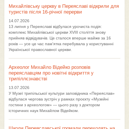
Михайлівську церкву в Переяславі відкрили для
туристів після 16-річної перерви
14.07.2026
13 липня у Переяславі відбулася урочиста подія:
комплекс Михайлівської церкви XVIII століття знову
прийняв відвідувачів. Це сталося вперше майже за 16
років — усе це час пам'ятка перебувала у користуванні
Української православної церкви.
Археолог Михайло Відейко розповів
переяславцям про новітні відкриття у
трипіллєзнавстві
13.07.2026
У Музеї трипільської культури заповідника «Переяслав»
відбулася чергова зустріч у рамках проєкту «Музейні
гостини з археологом» — цього разу з доктором
історичних наук Михайлом Відейком.
Школи Переяславської громади переходять на