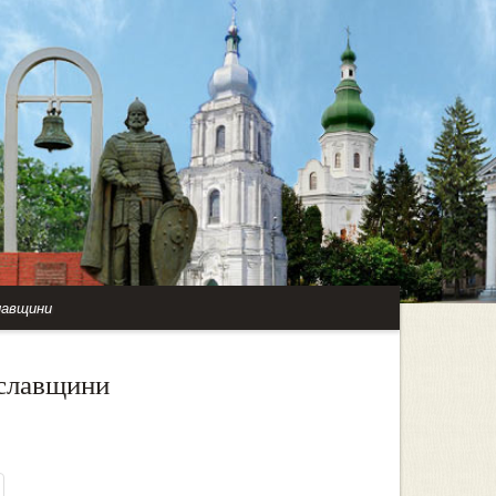
лавщини
яславщини