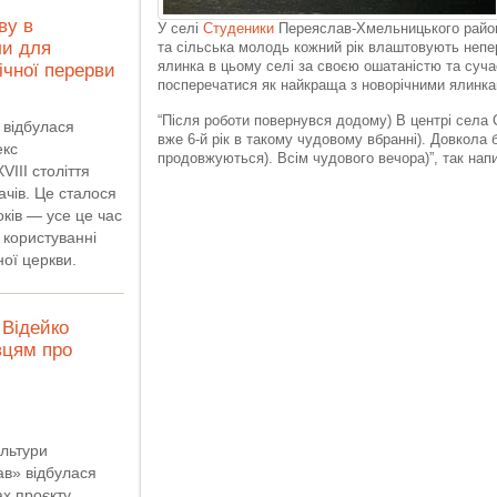
ву в
У селі
Студеники
Переяслав-Хмельницького району
ли для
та сільська молодь кожний рік влаштовують непер
ялинка в цьому селі за своєю ошатаністю та су
річної перерви
посперечатися як найкраща з новорічними ялинкам
“Після роботи повернувся додому) В центрі села 
 відбулася
вже 6-й рік в такому чудовому вбранні). Довкола 
екс
продовжуються). Всім чудового вечора)”, так нап
VIII століття
ачів. Це сталося
ків — усе це час
 користуванні
ної церкви.
Відейко
вцям про
ультури
ав» відбулася
ах проєкту