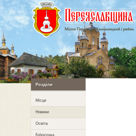
Розділи
Mісця
Новини
Освіта
Бібліотека