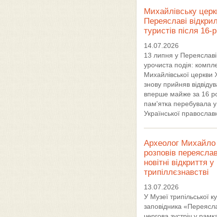
Михайлівську церк
Переяславі відкри
туристів після 16-
14.07.2026
13 липня у Переяславі
урочиста подія: компл
Михайлівської церкви X
знову прийняв відвідув
вперше майже за 16 ро
пам'ятка перебувала у
Української православ
Археолог Михайло 
розповів переясла
новітні відкриття у
трипіллєзнавстві
13.07.2026
У Музеї трипільської к
заповідника «Переясл
чергова зустріч у рамк