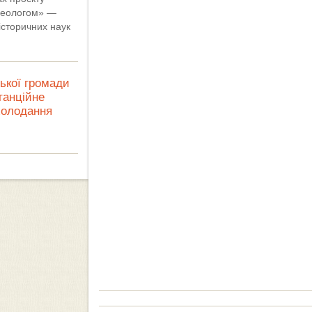
рхеологом» —
історичних наук
ької громади
танційне
холодання