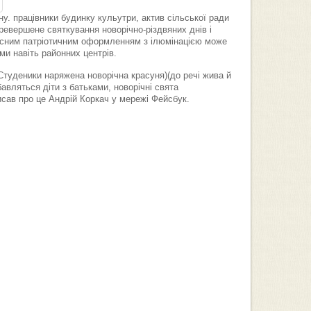
. працівники будинку кульутри, актив сільської ради
евершене святкування новорічно-різдвяних днів і
часним патріотичним оформленням з ілюмінацією може
и навіть районних центрів.
Студеники наряжена новорічна красуня)(до речі жива й
бавляться діти з батьками, новорічні свята
исав про це Андрій Коркач у мережі Фейсбук.