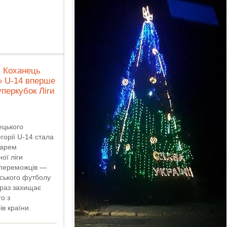
я Коханець
» U-14 вперше
уперкубок Ліги
ецького
горії U-14 стала
дарем
ої ліги
 переможців —
ського футболу
араз захищає
о з
в країни.