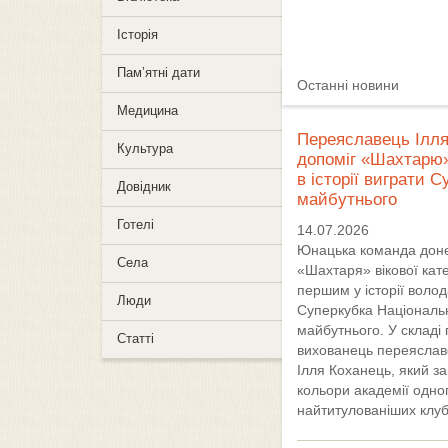
Історія
Пам’ятні дати
Останні новини
Медицина
Переяславець Ілл
Культура
допоміг «Шахтарю
в історії виграти С
Довідник
майбутнього
Готелі
14.07.2026
Юнацька команда дон
Села
«Шахтаря» вікової кате
першим у історії воло
Люди
Суперкубка Національн
майбутнього. У складі
Статті
вихованець переяслав
Ілля Коханець, який з
кольори академії одног
найтитулованіших клубі