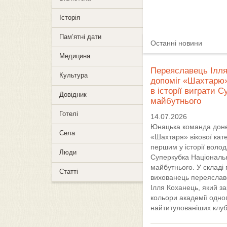
Історія
Пам’ятні дати
Останні новини
Медицина
Переяславець Ілл
Культура
допоміг «Шахтарю
в історії виграти С
Довідник
майбутнього
Готелі
14.07.2026
Юнацька команда дон
Села
«Шахтаря» вікової кате
першим у історії воло
Люди
Суперкубка Національн
майбутнього. У складі
Статті
вихованець переяслав
Ілля Коханець, який з
кольори академії одног
найтитулованіших клубі