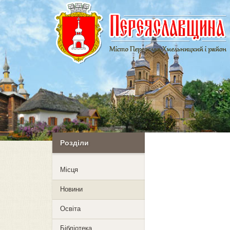
Розділи
Mісця
Новини
Освіта
Бібліотека