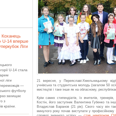
я Коханець
» U-14 вперше
уперкубок Ліги
ецького
горії U-14 стала
дарем
ої ліги
21 вересня, у Переяславі-Хмельницькому від
учнівська та студентська молодь (загалом 50 осіб
 переможців —
мистецтві і таке інше як на обласному, республіка
ського футболу
араз захищає
Крім самих стипендіатів, їх вчителів, тренерів
о з
Костін, його заступник Валентина Губенко та ін
в країни.
Владислав Баранов (21 рік). Свого часу він та
минулого року почав виступати у професійному б
справді значного успіху —
став чемпіоном С