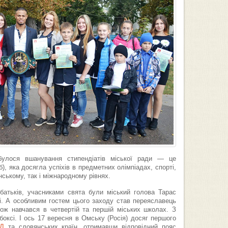
булося вшанування стипендіатів міської ради — це
), яка досягла успіхів в предметних олімпіадах, спорті,
нському, так і міжнародному рівнях.
, батьків, учасниками свята були міський голова Тарас
ші. А особливим гостем цього заходу став переяславець
кож навчався в четвертій та першій міських школах. З
оксі. І ось 17 вересня в Омську (Росія) досяг першого
НД
та словянських країн, отримавши відповідний пояс