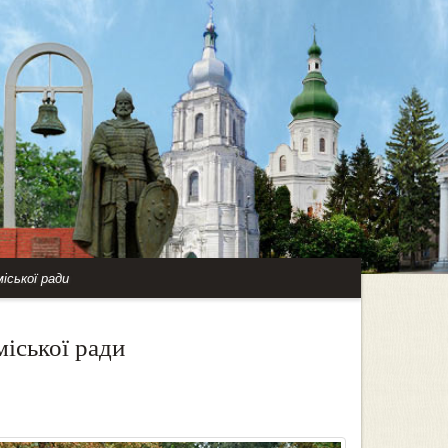
іської ради
іської ради