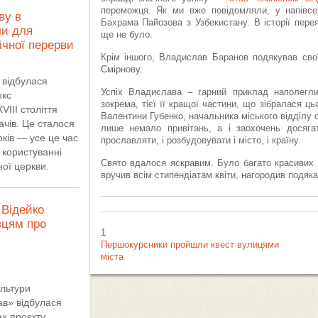
переможця. Як ми вже повідомляли, у напівсер
ву в
Бахрама Пайозова з Узбекистану. В історії пере
ли для
ще не було.
річної перерви
Крім іншого, Владислав Баранов подякував сво
Смірнову.
 відбулася
Успіх Владислава – гарний приклад наполегли
екс
зокрема, тієї її кращої частини, що зібралася ц
VIII століття
Валентини Губенко, начальника міського відділу 
ачів. Це сталося
лише немало привітань, а і заохочень досягати
ків — усе це час
прославляти, і розбудовувати і місто, і країну.
 користуванні
Свято вдалося яскравим. Було багато красивих і
ної церкви.
вручив всім стипендіатам квіти, нагородив подяк
Відейко
вцям про
1
Першокурсники пройшли квест вулицями
міста
ультури
ав» відбулася
ах проєкту