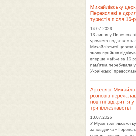
Михайлівську церк
Переяславі відкри
туристів після 16-
14.07.2026
13 липня у Переяславі
урочиста подія: компл
Михайлівської церкви X
знову прийняв відвідув
вперше майже за 16 ро
пам'ятка перебувала у
Української православ
Археолог Михайло 
розповів переясла
новітні відкриття у
трипіллєзнавстві
13.07.2026
У Музеї трипільської к
заповідника «Переясл
чергова зустріч у рамк