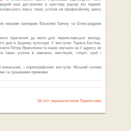
едній вазі достроково в шостому раунді він переміг
яславського боксу таких успіхів на професійному рингу
їм першим тренерам Василеві Гречку та Олександрові
вого прагнення до мети для переяславської молоді,
ього дня в будинку культури. У виступах Тараса Костіна,
освіти Петра Ярмоленка та інших звучало на її адресу не
 таких успіхів в навчанні, мистецтві, спорті, щоб і
 вокальних, і хореографічних виступів. Міський голова
ами та грошовими преміями.
5й зліт першокласників Переяслава