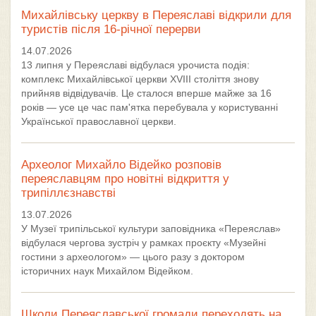
Михайлівську церкву в Переяславі відкрили для
туристів після 16-річної перерви
14.07.2026
13 липня у Переяславі відбулася урочиста подія:
комплекс Михайлівської церкви XVIII століття знову
прийняв відвідувачів. Це сталося вперше майже за 16
років — усе це час пам'ятка перебувала у користуванні
Української православної церкви.
Археолог Михайло Відейко розповів
переяславцям про новітні відкриття у
трипіллєзнавстві
13.07.2026
У Музеї трипільської культури заповідника «Переяслав»
відбулася чергова зустріч у рамках проєкту «Музейні
гостини з археологом» — цього разу з доктором
історичних наук Михайлом Відейком.
Школи Переяславської громади переходять на