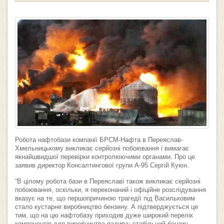
Робота нафтобази компанії БРСМ-Нафта в Переяслав-
Хмельницькому викликає серйозні побоювання і вимагає
якнайшвидшої перевірки контролюючими органами. Про це
заявив директор Консалтингової групи А-95 Сергій Куюн.
“В цілому робота бази в Переяславі також викликає серйозні
побоювання, оскільки, я переконаний і офіційне розслідування
вказує на те, що першопричиною трагедії під Васильковим
стало кустарне виробництво бензину. А підтверджується це
тим, що на цю нафтобазу приходив дуже широкий перелік