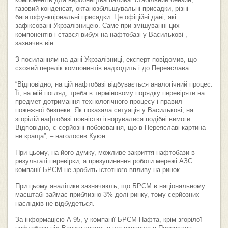
компонентів для виробництва палива: стабільний бензин,
газовий конденсат, октанозбільшувальні присадки, різні
багатофункціональні присадки. Це офіційні дані, які
зафіксовані Укрзалізницею. Саме при змішуванні цих
компонентів і стався вибух на нафтобазі у Василькові”, –
зазначив він.
З посиланням на дані Укрзалізниці, експерт повідомив, що
схожий перелік компонентів надходить і до Переяслава.
“Відповідно, на цій нафтобазі відбувається аналогічний процес.
Її, на мій погляд, треба в терміновому порядку перевіряти на
предмет дотримання технологічного процесу і правил
пожежної безпеки. Як показала ситуація у Василькові, на
згорілій нафтобазі повністю ігнорувалися подібні вимоги.
Відповідно, є серйозні побоювання, що в Переяславі картина
не краща”, – наголосив Куюн.
При цьому, на його думку, можливе закриття нафтобази в
результаті перевірки, а призупинення роботи мережі АЗС
компанії БРСМ не зробить істотного впливу на ринок.
При цьому аналітики зазначають, що БРСМ в національному
масштабі займає приблизно 3% долі ринку, тому серйозних
наслідків не відбудеться.
За інформацією А-95, у компанії БРСМ-Нафта, крім згорілої