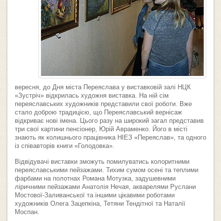
вересня, до Дня міста Переяслава у виставковій залі НЦК
«Зустріч» відкрилась художня виставка. На ній сім
переяславських художників представили свої роботи. Вже
стало доброю традицією, що Переяславський вернісаж
відкриває нові імена. Цього разу на широкий загал представив
три свої картини пенсіонер, Юрій Авраменко. Його в місті
знають як колишнього працівника НІЕЗ «Переяслав», та одного
із співавторів книги «Голодовка».
Відвідувачі виставки зможуть помилуватись колоритними
переяславськими пейзажами. Тихим сумом осені та теплими
фарбами на полотнах Романа Мотузка, задушевними
ліричними пейзажами Анатолія Нечая, акварелями Руслани
Мостової-Заливанської та іншими цікавими роботами
художників Олега Зацепкіна, Тетяни Тендітної та Наталії
Моспан.