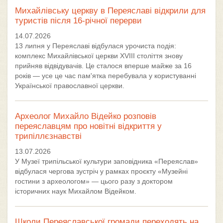
Михайлівську церкву в Переяславі відкрили для
туристів після 16-річної перерви
14.07.2026
13 липня у Переяславі відбулася урочиста подія:
комплекс Михайлівської церкви XVIII століття знову
прийняв відвідувачів. Це сталося вперше майже за 16
років — усе це час пам'ятка перебувала у користуванні
Української православної церкви.
Археолог Михайло Відейко розповів
переяславцям про новітні відкриття у
трипіллєзнавстві
13.07.2026
У Музеї трипільської культури заповідника «Переяслав»
відбулася чергова зустріч у рамках проєкту «Музейні
гостини з археологом» — цього разу з доктором
історичних наук Михайлом Відейком.
Школи Переяславської громади переходять на