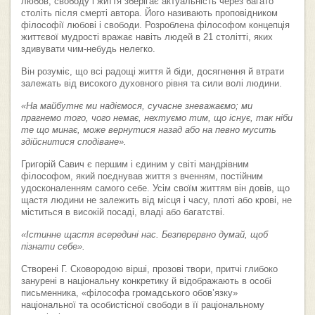
любов, свободу і життя зберігає актуальність через багато
століть після смерті автора. Його називають проповідником
філософії любові і свободи. Розроблена філософом концепція
життєвої мудрості вражає навіть людей в 21 столітті, яких
здивувати чим-небудь нелегко.
Він розуміє, що всі радощі життя й біди, досягнення й втрати
залежать від високого духовного рівня та сили волі людини.
«На майбутнє ми надіємося, сучасне зневажаємо; ми
прагнемо того, чого немає, нехтуємо тим, що існує, так ніби
те що минає, може вернутися назад або на певно мусить
здійснитися сподіване
»
.
Григорій Савич є першим і єдиним у світі мандрівним
філософом, який поєднував життя з вченням, постійним
удосконаленням самого себе. Усім своїм життям він довів, що
щастя людини не залежить від місця і часу, плоті або крові, не
міститься в високій посаді, владі або багатстві.
«Істинне щастя всередині нас. Безперервно думай, щоб
пізнати себе».
Створені Г. Сковородою вірші, прозові твори, притчі глибоко
занурені в національну конкретику й відображають в особі
письменника, «філософа громадського обов’язку»
національної та особистісної свободи в її раціональному