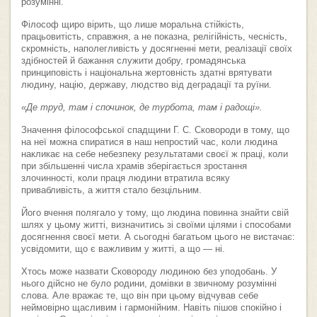
розумінні.
Філософ щиро вірить, що лише моральна стійкість,
працьовитість, справжня, а не показна, релігійність, чесність,
скромність, наполегливість у досягненні мети, реалізації своїх
здібностей й бажання служити добру, громадянська
принциповість і національна жертовність здатні врятувати
людину, націю, державу, людство від деградації та руїни.
«Де труд, там і спочинок, де турбота, там і радощі».
Значення філософської спадщини Г. С. Сковороди в тому, що
на неї можна спиратися в наш непростий час, коли людина
накликає на себе небезпеку результатами своєї ж праці, коли
при збільшенні числа храмів зберігається зростання
злочинності, коли праця людини втратила всяку
привабливість, а життя стало безцільним.
Його вчення полягало у тому, що людина повинна знайти свій
шлях у цьому житті, визначитись зі своїми цілями і способами
досягнення своєї мети. А сьогодні багатьом цього не вистачає:
усвідомити, що є важливим у житті, а що — ні.
Хтось може назвати Сковороду людиною без уподобань. У
нього дійсно не було родини, домівки в звичному розумінні
слова. Але вражає те, що він при цьому відчував себе
неймовірно щасливим і гармонійним. Навіть пішов спокійно і