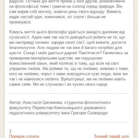
радісно. Останні дні життя провів у колі друзів, розмовляючи
на філософські теми і граючи на сопілці серед природи. Він
сам вирив собі могилу, знаючи день свого відходу. Вмився,
надів чистий одяг, помолився, ліг спати і більше не
прокинувся.
Комусь життя цього філософа здається занадто далеким від
сучасності. Адже нам так часто доводиться робити не те, що
ми насправді хочемо: заради своєї сім’ї, щоб вижити, досягти
благополуччя. Але людині не так вже й багато потрібно для
щастя. Сонце і небо дається даром! Пам’ятаєте? Ганяючись за
примарним матеріальним щастям, ми порушуємо
божественний закон, який полягає в тому, що всім на світі
управляє любов. Ми робимо те, що не любимо, живемо з тими,
кого не любимо, поруч з нами знаходяться чужі люди, яких ми
так і не навчилися любити. Врешті-решт, ми не любимо навіть
самих себе. Ми не слухаємо і не чуємо свого серця.
Автор: Анастасія Циганкова, студентка філологічного
факультету Переяслав-Хмельницького державного
педагогічного університету імені Григорія Сковороди
1
Порядок сплати
Злений тариф для