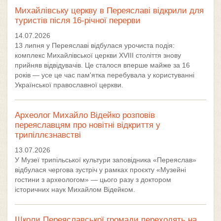
Михайлівську церкву в Переяславі відкрили для
туристів після 16-річної перерви
14.07.2026
13 липня у Переяславі відбулася урочиста подія:
комплекс Михайлівської церкви XVIII століття знову
прийняв відвідувачів. Це сталося вперше майже за 16
років — усе це час пам'ятка перебувала у користуванні
Української православної церкви.
Археолог Михайло Відейко розповів
переяславцям про новітні відкриття у
трипіллєзнавстві
13.07.2026
У Музеї трипільської культури заповідника «Переяслав»
відбулася чергова зустріч у рамках проєкту «Музейні
гостини з археологом» — цього разу з доктором
історичних наук Михайлом Відейком.
Школи Переяславської громади переходять на