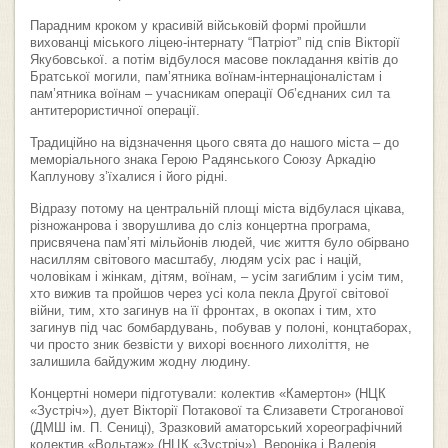
Парадним кроком у красивій військовій формі пройшли
вихованці міського ліцею-інтернату “Патріот” під спів Вікторії
Якубовської. а потім відбулося масове покладання квітів до
Братської могили, пам’ятника воїнам-інтернаціоналістам і
пам’ятника воїнам – учасникам операції Об’єднаних сил та
антитерористичної операції.
Традиційно на відзначення цього свята до нашого міста – до
меморіального знака Герою Радянського Союзу Аркадію
Каплунову з’їхалися і його рідні.
Відразу потому на центральній площі міста відбулася цікава,
різножанрова і зворушлива до сліз концертна програма,
присвячена пам’яті мільйонів людей, чиє життя було обірвано
насиллям світового масштабу, людям усіх рас і націй,
чоловікам і жінкам, дітям, воїнам, – усім загиблим і усім тим,
хто вижив та пройшов через усі кола пекла Другої світової
війни, тим, хто загинув на її фронтах, в окопах і тим, хто
загинув під час бомбардувань, побував у полоні, концтаборах,
чи просто зник безвісти у вихорі воєнного лихоліття, не
залишила байдужим жодну людину.
Концертні номери підготували: колектив «Камертон» (НЦК
«Зустріч»), дует Вікторії Потакової та Єлизавети Строганової
(ДМШ ім. П. Сениці), Зразковий аматорський хореографічний
колектив «Вольтаж» (НЦК «Зустріч»), Вероніка і Валерія