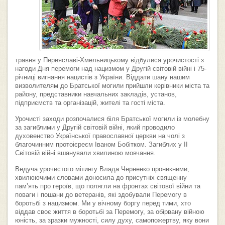
травня у Переяславі-Хмельницькому відбулися урочистості з
нагоди Дня перемоги над нацизмом у Другій світовій війні і 75-
річниці вигнання нацистів з України. Віддати шану нашим
визволителям до Братської могили прийшли керівники міста та
району, представники навчальних закладів, установ,
підприємств та організацій, жителі та гості міста.
Урочисті заходи розпочалися біля Братської могили із молебну
за загиблими у Другій світовій війні, який проводило
духовенство Української православної церкви на чолі з
благочинним протоієреєм Іваном Бобітком. Загиблих у ІІ
Світовій війні вшанували хвилиною мовчання.
Ведуча урочистого мітингу Влада Черненко проникними,
хвилюючими словами доносила до присутніх священну
пам’ять про героїв, що полягли на фронтах світової війни та
поваги і пошани до ветеранів, які здобували Перемогу в
боротьбі з нацизмом. Ми у вічному боргу перед тими, хто
віддав своє життя в боротьбі за Перемогу, за обірвану війною
юність, за зразки мужності, силу духу, самопожертву, яку вони