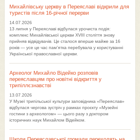
Михайлівську церкву в Переяславі відкрили для
туристів після 16-річної перерви
14.07.2026
13 липня у Переяславі відбулася урочиста подія:
комплекс Михайлівської церкви XVIII століття знову
прийняв відвідувачів. Це сталося вперше майже за 16
років — усе це час пам'ятка перебувала у користуванні
Української православної церкви.
Археолог Михайло Відейко розповів
переяславцям про новітні відкриття у
трипіллєзнавстві
13.07.2026
У Музеї трипільської культури заповідника «Переяслав»
відбулася чергова зустріч у рамках проєкту «Музейні
гостини з археологом» — цього разу з доктором
історичних наук Михайлом Відейком.
Школи Переяславської громади переходять на