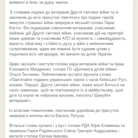
виявили в боях за рідну землю…
Зі словами подяки до ветеранів Другої світової війни та із
закликом до всіх присутніх пам’ятати про подвиг героїв
минулої страшної війни звернувся міський голова Тарас
Костін. Він подякував сивочолим ветеранам, учасникам
бойових дій Другої світової війни, учасникам дій на території
інших держав та учасникам АТО за мужність і самовідданість,
вірність обов’язку і стійкість духу у війні з небезпечним
супротивником, адже ми повинні бути єдиним цілим у
подоланні всіх негараздів, які випали на долю України.
Щиро звучали і виступи голови ради ветеранів війни та праці
Єлизавети Миздренко, голови ГО «Допомога дітям війни»
Ольги Тесленко. Лейтмотивом зустрічі звучали слова:
«Пам’ятайте подвиги українських героїв з часів Київської Русі,
козаків, Першої, Другої світової війни, інших воєн! Вчіться на
своїх помилках, щоб не повторювати їх в майбутньому, щоб
діти та онуки не побачили воєнних лихоліть! Шануйте
ветеранів!».
Із власним тематичним, поетичним доробком до присутніх
звернувся житель міста Василь Потупа.
Вітальні слова лунали і з вуст голови РДА Юрія Клименка та
правнука Героя Радянського Союзу Григорія Андрущенка –
жителя столиці Євгена Іванова.