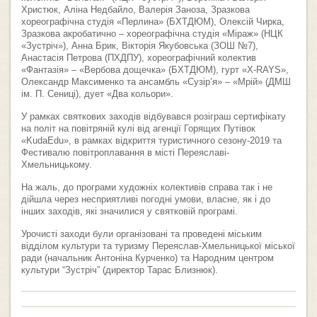
Христюк, Аліна Недбайло, Валерія Заноза, Зразкова
хореографічна студія «Перлина» (БХТДЮМ), Олексій Чирка,
Зразкова акробатично – хореографічна студія «Міраж» (НЦК
«Зустріч»), Анна Брик, Вікторія Якубовська (ЗОШ №7),
Анастасія Петрова (ПХДПУ), хореографічний колектив
«Фантазія» – «Вербова дощечка» (БХТДЮМ), гурт «X-RAYS»,
Олександр Максименко та ансамбль «Сузір’я» – «Мрій» (ДМШ
ім. П. Сениці), дует «Два кольори».
У рамках святкових заходів відбувався розіграш сертифікату
на політ на повітряній кулі від агенції Горящих Путівок
«KudaEdu», в рамках відкриття туристичного сезону-2019 та
Фестивалю повітроплавання в місті Переяславі-
Хмельницькому.
На жаль, до програми художніх колективів справа так і не
дійшла через несприятливі погодні умови, власне, як і до
інших заходів, які значилися у святковій програмі.
Урочисті заходи були організовані та проведені міським
відділом культури та туризму Переяслав-Хмельницької міської
ради (начальник Антоніна Курченко) та Народним центром
культури “Зустріч” (директор Тарас Близнюк).