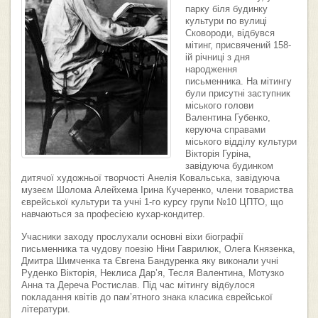
парку біля будинку
культури по вулиці
Сковороди, відбувся
мітинг, присвячений 158-
ій річниці з дня
народження
письменника. На мітингу
були присутні заступник
міського голови
Валентина Губенко,
керуюча справами
міського відділу культури
Вікторія Гуріна,
завідуюча будинком
дитячої художньої творчості Анелія Ковальська, завідуюча
музеєм Шолома Алейхема Ірина Кучеренко, члени товариства
єврейської культури та учні 1-го курсу групи №10 ЦПТО, що
навчаються за професією кухар-кондитер.
Учасники заходу прослухали основні віхи біографії
письменника та чудову поезію Ніни Гаврилюк, Олега Князенка,
Дмитра Шимченка та Євгена Бандуренка яку виконали учні
Руденко Вікторія, Неклиса Дар’я, Тесля Валентина, Мотузко
Анна та Дереча Ростислав. Під час мітингу відбулося
покладання квітів до пам’ятного знака класика єврейської
літератури.