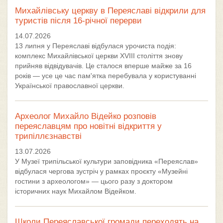
Михайлівську церкву в Переяславі відкрили для
туристів після 16-річної перерви
14.07.2026
13 липня у Переяславі відбулася урочиста подія:
комплекс Михайлівської церкви XVIII століття знову
прийняв відвідувачів. Це сталося вперше майже за 16
років — усе це час пам'ятка перебувала у користуванні
Української православної церкви.
Археолог Михайло Відейко розповів
переяславцям про новітні відкриття у
трипіллєзнавстві
13.07.2026
У Музеї трипільської культури заповідника «Переяслав»
відбулася чергова зустріч у рамках проєкту «Музейні
гостини з археологом» — цього разу з доктором
історичних наук Михайлом Відейком.
Школи Переяславської громади переходять на