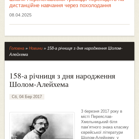
дистанційне навчання через похолодання
08.04.2025
Головна
»
Новини
»
158-а річниця з дня народження Шолом-
Алейхема
158-а річниця з дня народження
Шолом-Алейхема
Сб, 04 Бер 2017
3 березня 2017 року в
місті Переяслав-
Хмельницький біля
пам’ятного знака класику
єврейської літератури
Шолом-Алейхему, у