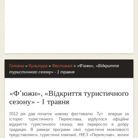
Головна
»
Культура
»
Фестивалі
»
«Ф’южн», «Відкриття
туристичного сезону» - 1 травня
«Ф’южн», «Відкриття туристичного
сезону» - 1 травня
2012 рік дав початок новому фестивалю. Тут вперше за
історію туристичного Переяслава, відбулося офіційне
відкриття туристичного сезону, яке переросло в добру
традицію. В рамках програми свої туристичні можливості
представляють туристичні компанії, НІЕЗ «Переяслав», зелені