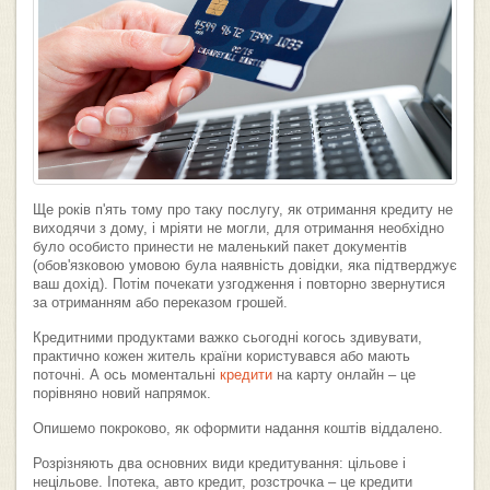
Ще років п'ять тому про таку послугу, як отримання кредиту не
виходячи з дому, і мріяти не могли, для отримання необхідно
було особисто принести не маленький пакет документів
(обов'язковою умовою була наявність довідки, яка підтверджує
ваш дохід). Потім почекати узгодження і повторно звернутися
за отриманням або переказом грошей.
Кредитними продуктами важко сьогодні когось здивувати,
практично кожен житель країни користувався або мають
поточні. А ось моментальні
кредити
на карту онлайн – це
порівняно новий напрямок.
Опишемо покроково, як оформити надання коштів віддалено.
Розрізняють два основних види кредитування: цільове і
нецільове. Іпотека, авто кредит, розстрочка – це кредити