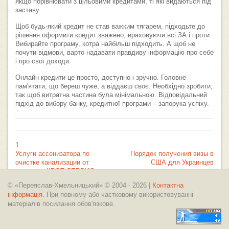
якщо порівнювати з цільовими кредитами, ті які видаються під
заставу.
Щоб будь-який кредит не став важким тягарем, підходьте до
рішення оформити кредит зважено, враховуючи всі ЗА і проти.
Вибирайте програму, котра найбільш підходить. А щоб не
почути відмови, варто надавати правдиву інформацію про себе
і про свої доходи.
Онлайн кредити це просто, доступно і зручно. Головне
пам'ятати, що береш чуже, а віддаєш своє. Необхідно зробити,
так щоб витратна частина була мінімальною. Відповідальний
підхід до вибору банку, кредитної програми – запорука успіху.
1
Услуги ассенизатора по
Порядок получения визы в
очистке канализации от
США для Украинцев
компании КРОТ СЕРВИС
© «Переяслав-Хмельницький» © 2004 - 2026 |
Контактна
інформація
. При повному або частковому використовуванні
матеріалів посилання обов'язкове.