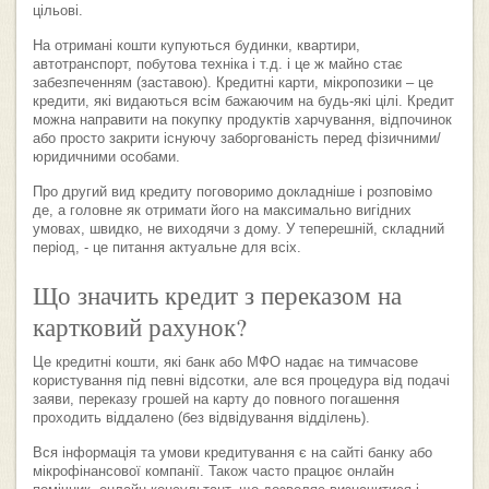
цільові.
На отримані кошти купуються будинки, квартири,
автотранспорт, побутова техніка і т.д. і це ж майно стає
забезпеченням (заставою). Кредитні карти, мікропозики – це
кредити, які видаються всім бажаючим на будь-які цілі. Кредит
можна направити на покупку продуктів харчування, відпочинок
або просто закрити існуючу заборгованість перед фізичними/
юридичними особами.
Про другий вид кредиту поговоримо докладніше і розповімо
де, а головне як отримати його на максимально вигідних
умовах, швидко, не виходячи з дому. У теперешній, складний
період, - це питання актуальне для всіх.
Що значить кредит з переказом на
картковий рахунок?
Це кредитні кошти, які банк або МФО надає на тимчасове
користування під певні відсотки, але вся процедура від подачі
заяви, переказу грошей на карту до повного погашення
проходить віддалено (без відвідування відділень).
Вся інформація та умови кредитування є на сайті банку або
мікрофінансової компанії. Також часто працює онлайн