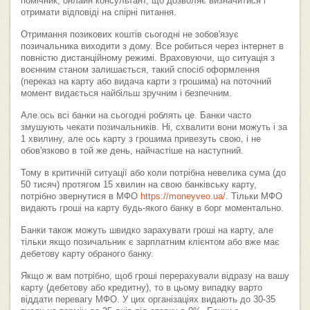
помічник, онлайн консультант, що дозволяє визначитися і
отримати відповіді на спірні питання.
Отримання позикових коштів сьогодні не зобов'язує
позичальника виходити з дому. Все робиться через інтернет в
повністю дистанційному режимі. Враховуючи, що ситуація з
воєнним станом залишається, такий спосіб оформлення
(переказ на карту або видача карти з грошима) на поточний
момент видається найбільш зручним і безпечним.
Але ось всі банки на сьогодні роблять це. Банки часто
змушують чекати позичальників. Ні, схвалити вони можуть і за
1 хвилину, але ось карту з грошима привезуть свою, і не
обов'язково в той же день, найчастіше на наступний.
Тому в критичній ситуації або коли потрібна невелика сума (до
50 тисяч) протягом 15 хвилин на свою банківську карту,
потрібно звернутися в МФО
https://moneyveo.ua/
. Тільки МФО
видають гроші на карту будь-якого банку в борг моментально.
Банки також можуть швидко зарахувати гроші на карту, але
тільки якщо позичальник є зарплатним клієнтом або вже має
дебетову карту обраного банку.
Якщо ж вам потрібно, щоб гроші перерахували відразу на вашу
карту (дебетову або кредитну), то в цьому випадку варто
віддати перевагу МФО. У цих організаціях видають до 30-35