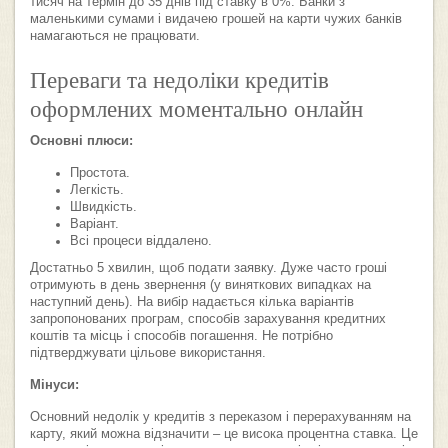
тисяч на термін до 35 днів під ставку в 0%. Банки з
маленькими сумами і видачею грошей на карти чужих банків
намагаються не працювати.
Переваги та недоліки кредитів
оформлених моментально онлайн
Основні плюси:
Простота.
Легкість.
Швидкість.
Варіант.
Всі процеси віддалено.
Достатньо 5 хвилин, щоб подати заявку. Дуже часто гроші
отримують в день звернення (у виняткових випадках на
наступний день). На вибір надається кілька варіантів
запропонованих програм, способів зарахування кредитних
коштів та місць і способів погашення. Не потрібно
підтверджувати цільове використання.
Мінуси:
Основний недолік у кредитів з переказом і перерахуванням на
карту, який можна відзначити – це висока процентна ставка. Це