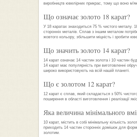
виробництв ювелірних прикрас, тому що воно м'як
Що означає золото 18 карат?
У 18 каратах знаходиться 75 % чистого металу. 18
сторонніх металів. Сплав з іншим металом потрібе
жовтого кольору, збільшити міцність і зробити юв
Що значить золото 14 карат?
14 карат означає 14 частин золота і 10 частин бу
14 карат має популярність при виготовленні обру
широко використовують на всій нашій планеті.
Що є золотом 12 карат?
12 карат є сплав, який складається з 50% чистого
поширення в області виготовлення і реалізації які
Яка величина мінімального вмі
10 карат, містить в собі мінімальну кількість зол
приходить 14 частин сторонніх домішок для фор
золотим.