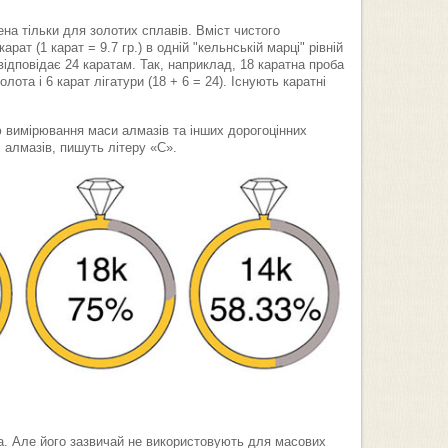
на тільки для золотих сплавів. Вміст чистого
рат (1 карат = 9.7 гр.) в одній "кельнській марці" рівній
ідповідає 24 каратам. Так, наприклад, 18 каратна проба
лота і 6 карат лігатури (18 + 6 = 24). Існують каратні
вимірювання маси алмазів та інших дорогоцінних
і алмазів, пишуть літеру «С».
а. Але його зазвичай не використовують для масових