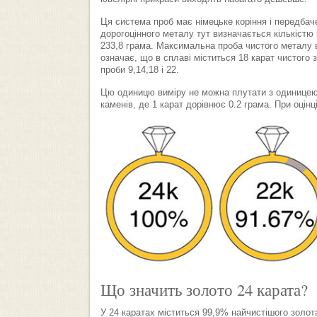
Ця система проб має німецьке коріння і передбаче
дорогоцінного металу тут визначається кількістю ка
233,8 грама. Максимальна проба чистого металу в
означає, що в сплаві міститься 18 карат чистого зо
проби 9,14,18 і 22.
Цю одиницю виміру не можна плутати з одиницею 
каменів, де 1 карат дорівнює 0.2 грама. При оцінц
Що значить золото 24 карата?
У 24 каратах міститься 99,9% найчистішого золот