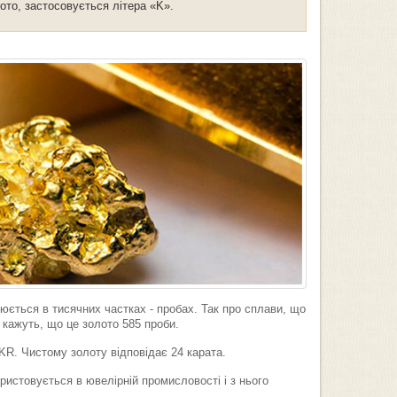
ото, застосовується літера «K».
ірюється в тисячних частках - пробах. Так про сплави, що
 кажуть, що це золото 585 проби.
KR. Чистому золоту відповідає 24 карата.
ристовується в ювелірній промисловості і з нього