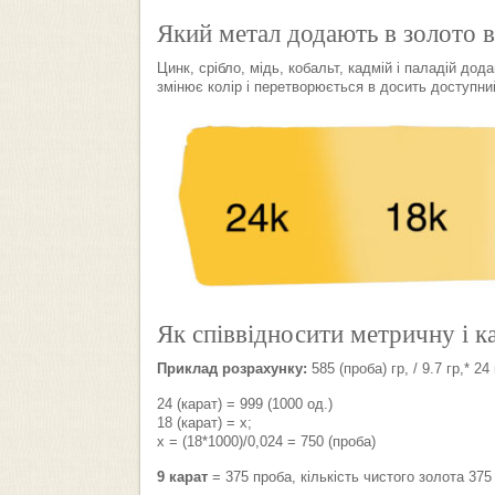
Який метал додають в золото 
Цинк, срібло, мідь, кобальт, кадмій і паладій до
змінює колір і перетворюється в досить доступни
Як співвідносити метричну і к
Приклад розрахунку:
585 (проба) гр, / 9.7 гр,* 24
24 (карат) = 999 (1000 од.)
18 (карат) = х;
х = (18*1000)/0,024 = 750 (проба)
9 карат
= 375 проба, кількість чистого золота 375 г