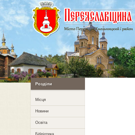
Розділи
Mісця
Новини
Освіта
Бібліотека