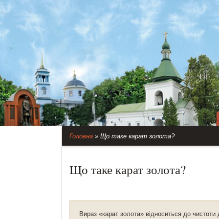
Головна
»
Що таке карат золота?
Що таке карат золота?
Вираз «карат золота» відноситься до чистоти 