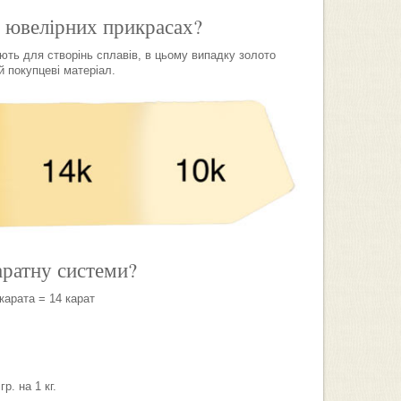
в ювелірних прикрасах?
дають для створінь сплавів, в цьому випадку золото
й покупцеві матеріал.
аратну системи?
 карата = 14 карат
р. на 1 кг.