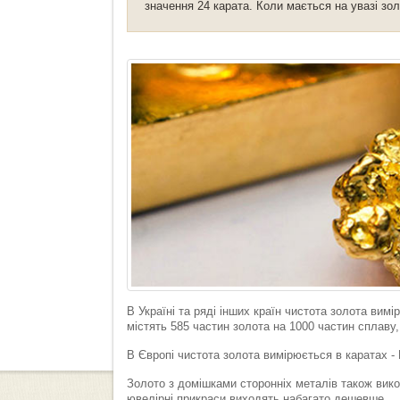
значення 24 карата. Коли мається на увазі зол
В Україні та ряді інших країн чистота золота вим
містять 585 частин золота на 1000 частин сплаву,
В Європі чистота золота вимірюється в каратах - 
Золото з домішками сторонніх металів також вико
ювелірні прикраси виходять набагато дешевше.