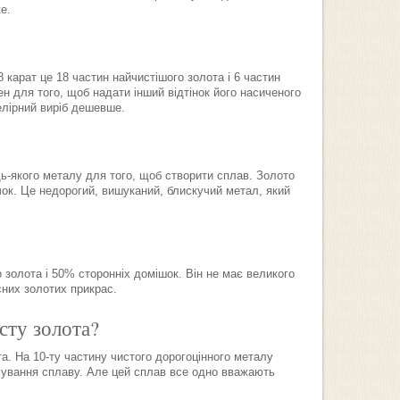
е.
 карат це 18 частин найчистішого золота і 6 частин
н для того, щоб надати інший відтінок його насиченого
елірний виріб дешевше.
дь-якого металу для того, щоб створити сплав. Золото
чок. Це недорогий, вишуканий, блискучий метал, який
 золота і 50% сторонніх домішок. Він не має великого
сних золотих прикрас.
сту золота?
ота. На 10-ту частину чистого дорогоцінного металу
мування сплаву. Але цей сплав все одно вважають