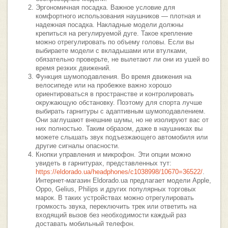
Эргономичная посадка. Важное условие для
комфортного использования наушников — плотная и
надежная посадка. Накладные модели должны
крепиться на регулируемой дуге. Такое крепление
можно отрегулировать по объему головы. Если вы
выбираете модели с вкладышами или втулками,
обязательно проверьте, не вылетают ли они из ушей во
время резких движений.
Функция шумоподавления. Во время движения на
велосипеде или на пробежке важно хорошо
ориентироваться в пространстве и контролировать
окружающую обстановку. Поэтому для спорта лучше
выбирать гарнитуры с адаптивным шумоподавлением.
Они заглушают внешние шумы, но не изолируют вас от
них полностью. Таким образом, даже в наушниках вы
можете слышать звук подъезжающего автомобиля или
другие сигналы опасности.
Кнопки управления и микрофон. Эти опции можно
увидеть в гарнитурах, представленных тут:
https://eldorado.ua/headphones/c1038998/10670=36522/
.
Интернет-магазин Eldorado.ua предлагает модели Apple,
Oppo, Gelius, Philips и других популярных торговых
марок. В таких устройствах можно отрегулировать
громкость звука, переключить трек или ответить на
входящий вызов без необходимости каждый раз
доставать мобильный телефон.