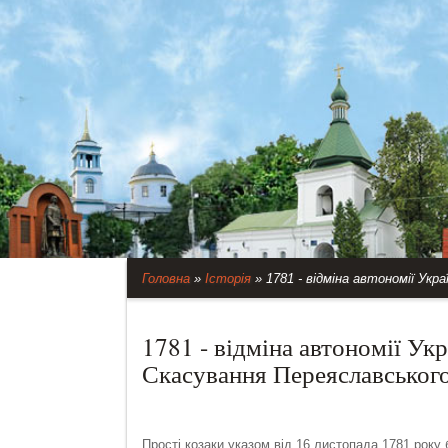
Головна
»
Історія
»
1781 - відміна автономії Укра
1781 - відміна автономії Укр
Скасування Переяславськог
Прості козаки указом від 16 листопада 1781 року