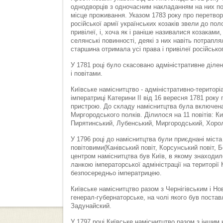
однодворців з одночасним накладанням на них по
місце проживання. Указом 1783 року про перетвор
російської армії українських козаків звели до пол
привілеї, і, хоча як і раніше називалися козакам
селянські повинності, деякі з них навіть потрапля
старшина отримала усі права і привілеї російсько
У 1781 році було скасовано адміністративне діленн
і повітами.
Київське наміснитцтво - адміністративно-територі
імператриці Катерини ІІ від 16 вересня 1781 року
пристрою. До складу наміснитцтва була включена 
Миргородського полків. Ділилося на 11 повітів: 
Пирятинський, Лубенський, Миргородський, Хорол
У 1796 році до наміснитцтва були приєднані міста
повітовими(Канівський повіт, Корсунський повіт, 
центром наміснитцтва був Київ, в якому знаходил
ланкою імператорської адміністрації на території
безпосередньо імператрицею.
Київське наміснитцтво разом з Чернігівським і 
генерал-губернаторське, на чолі якого був пост
Задунайский.
У 1797 році Київське наміснитцтво разом з іншим 