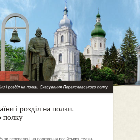
їни і розділ на полки. Скасування Переяславського полку
аїни і розділ на полки.
о полку
 були переведені на положення російських селян-