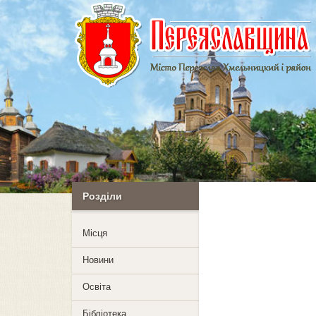
Розділи
Mісця
Новини
Освіта
Бібліотека