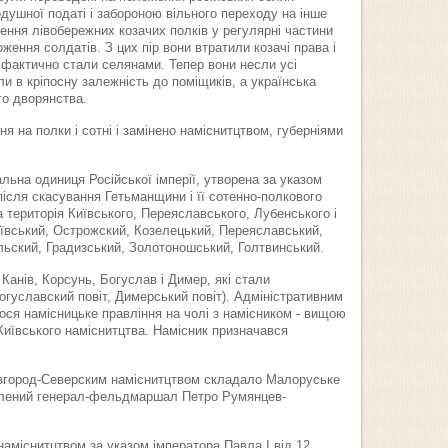
душної податі і забороною вільного переходу на інше
ення лівобережних козачих полків у регулярні частини
оження солдатів. З цих пір вони втратили козачі права і
и, фактично стали селянами. Тепер вони несли усі
ли в кріпосну залежність до поміщиків, а українська
го дворянства.
я на полки і сотні і замінено наміснитцтвом, губерніями
альна одиниця Російської імперії, утворена за указом
 після скасування Гетьманщини і її сотенно-полкового
територія Київського, Переяславського, Лубенського і
Київський, Острожский, Козелецький, Переяславський,
ьский, Градизcький, Золотоношський, Голтвинський.
 Канів, Корсунь, Богуслав і Димер, які стали
Богуславский повіт, Димерський повіт). Адміністративним
ося намісницьке правління на чолі з намісником - вищою
 Київського наміснитцтва. Намісник призначався
Новгород-Северским наміснитцтвом складало Малоруське
авлений генерал-фельдмаршал Петро Румянцев-
наміснитцтвом за указом імператора Павла I від 12