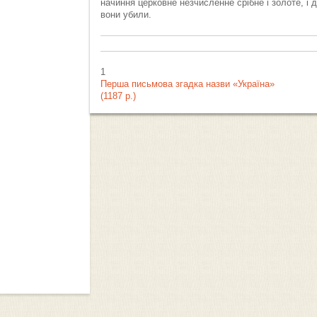
начиння церковне незчисленне срібне і золоте, і 
вони убили.
1
Перша письмова згадка назви «Україна»
(1187 р.)