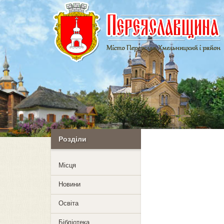
Розділи
Mісця
Новини
Освіта
Бібліотека