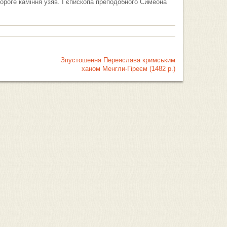
дороге каміння узяв. І єпископа преподобного Симеона
Зпустошення Переяслава кримським
ханом Менгли-Гіреєм (1482 р.)