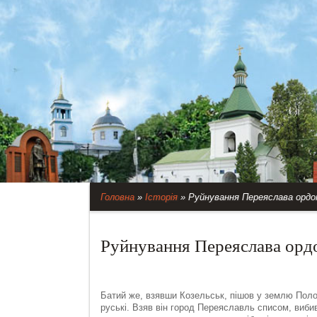
Головна
»
Історія
»
Руйнування Переяслава ордо
Руйнування Переяслава ордо
Батий же, взявши Козельськ, пішов у землю Полове
руські. Взяв він город Переяславль списом, виби