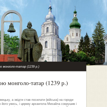
ю монголо-татар (1239 р.)
ю монголо-татар (1239 р.)
цьку, а звідти став посилати (війська) на городи
в його увесь, і церкву архангела Михайла сокрушив і