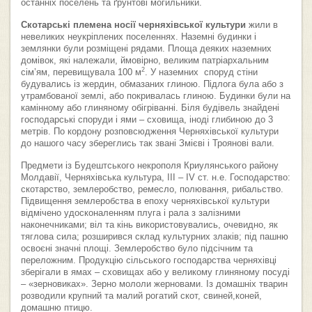
останніх поселень та ґрунтові могильники.
Скотарські племена носії черняхівської культури
жили в
невеликих неукріплених поселеннях. Наземні будинки і
землянки були розміщені рядами. Площа деяких наземних
домівок, які належали, ймовірно, великим патріархальним
2
сім’ям, перевищувала 100 м
. У наземних споруд стіни
будувались із жердин, обмазаних глиною. Підлога була або з
утрамбованої землі, або покривалась глиною. Будинки були на
камінному або глиняному обігріванні. Біля будівель знайдені
господарські споруди і ями – сховища, іноді глибиною до 3
метрів. По кордону розповсюдження Черняхівської культури
до нашого часу збереглись так звані Змієві і Троянові вали.
Предмети із Будештського некрополя Криулянського району
Молдавії, Черняхівська культура, ІІІ – ІV ст. н.е. Господарство:
скотарство, землеробство, ремесло, полювання, рибальство.
Підвищення землеробства в епоху черняхівської культури
відмічено удосконаленням плуга і рала з залізними
наконечниками; віл та кінь використовувались, очевидно, як
тяглова сила; розширився склад культурних злаків; під пашню
освоєні значні площі. Землеробство було підсічним та
переложним. Продукцію сільського господарства черняхівці
зберігали в ямах – сховищах або у великому глиняному посуді
– «зерновиках». Зерно мололи жерновами. Із домашніх тварин
розводили крупний та малий рогатий скот, свиней,коней,
домашню птицю.