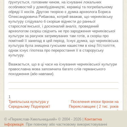
ґрунтується, головним чином, на існуванні локальних
особливостей у домобудівництві, кераміці та погребальному
обряді її носіїв. Другою теорією є думка археолога Бориса
Олександровича Рибакова, котрий вважав, що черняхівську
культуру слідувало б скоріше віднести до ранньої
старослов’янської, і досконалий аналіз, проведений
археологом скоріш свідчить не про зародження черняхівської
культури за рахунок затримуваних там готів, а скоріш про
помітний її занепад в цей період. Існує думка, що черняхівська
культура була знищена гунським нашестям в кінці IVстоліття,
однак існує гіпотеза про переростання її в староруську
культуру.
Вважається, що в ці часи на існування черняхівської культури
православна мова запозичила багато слів германського
походження (або навпаки).
1
Трипільська культура у
Поселення епохи бронзи на
Середньому Подніпров'ї
Переяславщині ( 2 тис. років
до н.е.)
© «Переяслав-Хмельницький» © 2004 - 2026 |
Контактна
інформація
. При повному або частковому використовуванні