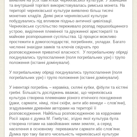
виявлені на усіх пам’ятках черняхівської культури. У зовнішній
та внутрішній торгівлі використовувалась римська монета. На
території черняхівської культури виявлено більш тисячі
монетних кладіїв. Деякі риси черняхівської культури
побудувались під впливом піздньо античної цивілізації.
Черняхівське суспільство переживало розпад першообщинного
устрою, виділення племінної та дружинної аристократії та
майнове розпорошення суспільства. Ці процеси можливо
простежити в домогосподарстві, погребіннях, укладах. Багато
численні знахідки замків та ключів свідчать про
розповсюдження приватної власності. У погребальному обряді
поєднувались трупоспалення (поля погребальних урн) і трупо
положення (останні домінували).
У погребальному обряді поєднувались трупоспалення (поля
погребальних урн) і трупо положення (останні домінували).
У інвентарі погребінь – кераміка, скляні кубки, фібули та кістяні
гребні. Більшість досліджень вважає, що черняхівська
культура створена племенами різного етнічного походження
(даки, сармати, німці, пізні скіфи, анти або венеди – слов’яни),
згадуваними древніми авторами на території її
розповсюдження. Найбільш розповсюдженою за кордонами
Росії зараз є думка М. Гімбутас, згідно якої культура була
створена готами на завойованих ними землях, а серед
населення в основному переважали сармати або слов’яни.
Думка про таку багато чисельність черняхівської культури