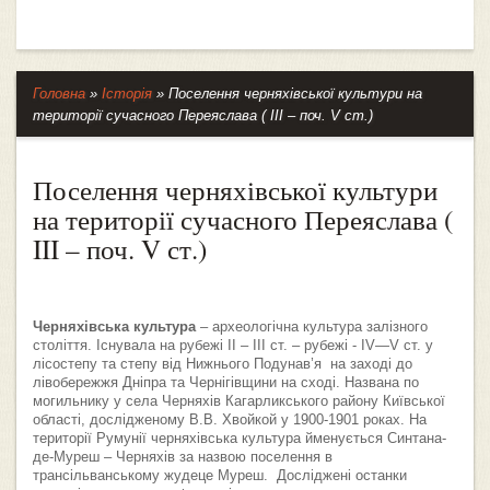
Головна
»
Історія
»
Поселення черняхівської культури на
території сучасного Переяслава ( III – поч. V ст.)
Поселення черняхівської культури
на території сучасного Переяслава (
III – поч. V ст.)
Черняхівська культура
– археологічна культура залізного
століття. Існувала на рубежі ІІ – ІІІ ст. – рубежі - IV—V ст. у
лісостепу та степу від Нижнього Подунав’я на заході до
лівобережжя Дніпра та Чернігівщини на сході. Названа по
могильнику у села Черняхів Кагарликського району Київської
області, дослідженому В.В. Хвойкой у 1900-1901 роках. На
території Румунії черняхівська культура йменується Синтана-
де-Муреш – Черняхів за назвою поселення в
трансільванському жудеце Муреш. Досліджені останки