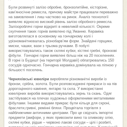
Були розвинуті залізо обробне, бронзолитійне, кісторізне,
кам’яносічне ремесла, причому майстри працювали переважно
на замовлення і лиш частково на ринок. Аналіз технології
виявляє відносно високий рівень залізо обробного ремесла.
Залізороблячі горни відкриті в невеликій кількості. Окреме
скупчення таких горнів виявлено під Уманню. Кераміка
виготовлялася в основному на гончарному колі і
урізноманітнювалась різнобарв’ям форм. Знайдені горщики,
миски, чашки, вази з трьома ручками. В побуті
використовувались також скляні кубки, кістяні гребні, бронзові
фібули. Гончарні горни виявлені більш ніж на 20 поселеннях.
В горні із Будешт (на території Молдавії) обпатрювались 150
сосудів одночасно. Гончарна кераміка домінувала на ліпною у
більшості поселень.
Черняхівські ювеліри
виробляли різноманітні вироби із
бронзи, срібла, золота. Були розповсюджені прикраси із на пів
дорогоцінного каміння, янтарю та скла. У використанні
ювелірних виробів використовувались зернь та скань. Одяг
застібувався на плечах художньо оформленими металевими
фібулами. Іншими видами прикрас були кільця для скроні,
браслети,гривні, ремінні бляхи. Процвітала торгівля з
найближчими античними центрами. Про це свідчать імпортні
предмети (амфори, у яких привозили вино та оливкову олію,
скляні кубки, рідше – червоно лакові сосуди – цілі і розбиті,