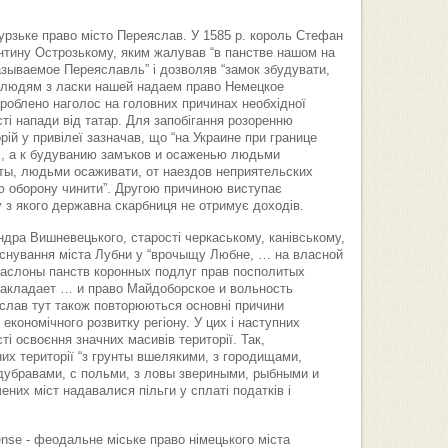
урзьке право місто Переяслав. У 1585 р. король Стефан
янтину Острозькому, яким жалував “в панстве нашом на
азываемое Переяславль” і дозволяв “замок збудувати,
 людям з ласки нашей надаем право Немецкое
роблено наголос на головних причинах необхідної
ті напади від татар. Для запобігання розоренню
ій у привілеї зазначав, що “на Украине при границе
х, а к будуванию замъков и осаженью людьми
ы, людьми осаживати, от наездов неприятельских
 оборону чинити”. Другою причиною виступає
у з якого державна скарбниця не отримує доходів.
сандра Вишневецького, старості черкаському, канівському,
аснування міста Лубни у “врочыщу Любне, … на власной
заслоны панств коронных подлуг прав посполитых
закладает … и право Майдоборское и вольность
яслав тут також повторюються основні причини
 економічного розвитку регіону. У цих і наступних
і освоєння значних масивів території. Так,
их території “з грунты вшелякими, з городищами,
дубравами, с польми, з ловы звериными, рыбными и
их міст надавалися пільги у сплаті податків і
nse - феодальне міське право німецького міста