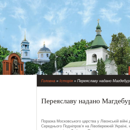
Головна
»
Історія
»
Переяславу надано Магдебурз
Переяславу надано Магдебур
Поразка Московського царства у Лівонській війні 
Середнього Подніпров’я на Лівобережній Україні, 