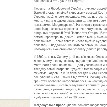
засновано міста Лубни та Пирятин.
Першим на Лівобережній Україні отримало магдеб
Баторій видав привілей київському воєводі Кост
Украине, за Днепром городище, местце пустое, н
места и села людьми осаживати … яко тем всем
называемое Майдебурское”. На початку грамоти з
колонізації, зокрема першою з них виступають час
південних територій Речі Посполитої Стефан Батор
земель простороних досить немало месць пусты
пристойных ….есмо тамтые места пустые будоват
панством и подданимъ нашимъ за помочью божою
необхідність економічного розвитку даного регіон
У 1592 р. князь Сигізмунд ІІІ на ім’я князя Олек
любецькому і корсунському, видає привілей на з
маетности своей вечистой … для убезпечения и 
тверджу замок потребне будует и место садит и 
мейскую надаем”. Як і в привілеї для міста Пере
заснування міста – захист від татар і необхідність
грамотах особливо наголошувалося на необхідност
новозаснованим містам жалувалися прилеглі до н
селещами, з реками, водами, боры, лесы, пущи, 
вшелякими пожитками”. Усім жителям вищезазначен
відбуванні повинностей на 30 років.
Магдебурзьке право
(jus theutonicum magdeburge