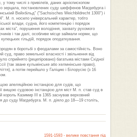
, у тому числі з привілеїв, даних архієпископом
ого зерцала, постановлених суду шеффенов Магдебурга і
нськіий Вейхбільд" ("Sachsisches Weichbildrecht 1300") і
". М. п. носило універсальний характер, тобто
іської влади, судна, його компетенцію і порядок
ах міста", порушення володіння, захвату рухомого
чинів і так далі, особливе місце займали норми, що
і купецьких гільдій, порядок оподаткування.
ородян в боротьбі з феодалами за самостійність. Воно
й суд, право земельної власності і звільнення від
уло сприйнято (рецепіровано) багатьма містами Східної
сії (так зване кульмінське або хелмнінське право),
ліття), а потім перейшло у Галіцию і Білорусію (з 16
вом.
ищою апеляційною інстанцією для судів, що
ії вищою судовою інстанцією для міст М. п. став суд в
ий король Казимир III в 1365 заснував верховний
я до суду Магдебурга. М. п. діяло до 18—19 століть,
1591-1593 - велике повстання під