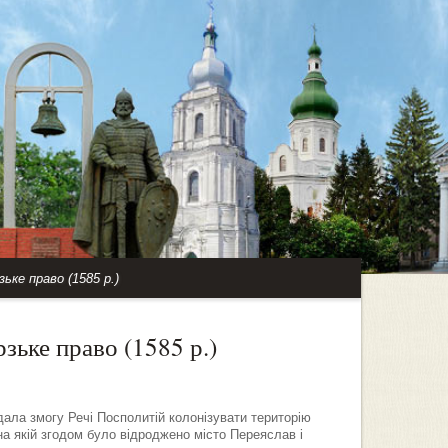
ьке право (1585 р.)
зьке право (1585 р.)
дала змогу Речі Посполитій колонізувати територію
на якій згодом було відроджено місто Переяслав і