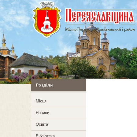
Розділи
Mісця
Новини
Освіта
Бібліотека