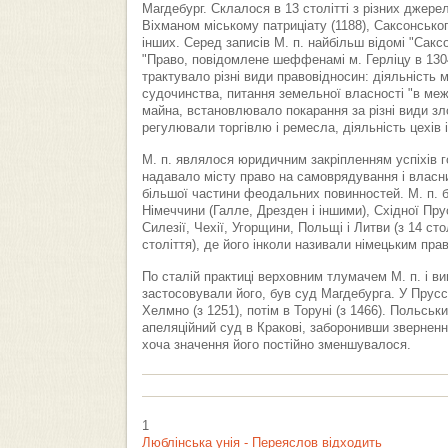
Магдебург. Склалося в 13 столітті з різних джерел
Віхманом міському патриціату (1188), Саксонськ
інших. Серед записів М. п. найбільш відомі "Саксо
"Право, повідомлене шеффенамі м. Герліцу в 1304
трактувало різні види правовідносин: діяльність м
судочинства, питання земельної власності "в меж
майна, встановлювало покарання за різні види зло
регулювали торгівлю і ремесла, діяльність цехів 
М. п. являлося юридичним закріпленням успіхів г
надавало місту право на самоврядування і власни
більшої частини феодальних повинностей. М. п. б
Німеччини (Галле, Дрезден і іншими), Східної Прус
Силезії, Чехії, Угорщини, Польщі і Литви (з 14 сто
століття), де його інколи називали німецьким пра
По сталій практиці верховним тлумачем М. п. і в
застосовували його, був суд Магдебурга. У Прусс
Хелмно (з 1251), потім в Торуні (з 1466). Польськ
апеляційний суд в Кракові, заборонивши зверненн
хоча значення його постійно зменшувалося.
1
Люблінська унія - Переяслов відходить