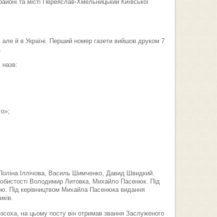
йоні та місті Переяслав-Хмельницький Київської
, але й в Україні. Перший номер газети вийшов друком 7
.
 назв:
о»;
Поліна Іллічова, Василь Шимченко, Давид Швидкий.
собистості Володимир Литовка, Михайло Пасенюк. Під
ною. Під керівництвом Михайла Пасенюка видання
иків.
озсоха, на цьому посту він отримав звання Заслуженого