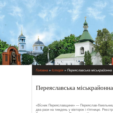
Головна
»
Історія
»
Переяславська міськрайонна
Переяславська міськрайонна
«Ві́сник Переяславщини» — Переяслав-Хмельницьк
два рази на тиждень у вівторок і п'ятницю. Реєстр