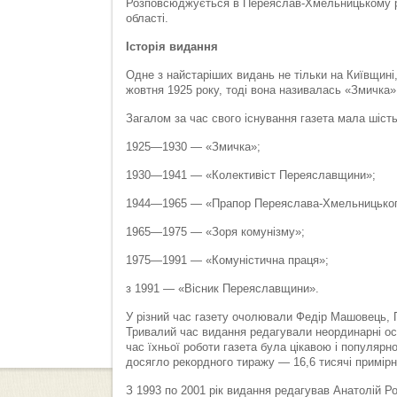
Розповсюджується в Переяслав-Хмельницькому ра
області.
Історія видання
Одне з найстаріших видань не тільки на Київщині
жовтня 1925 року, тоді вона називалась «Змичка»
Загалом за час свого існування газета мала шість
1925—1930 — «Змичка»;
1930—1941 — «Колективіст Переяславщини»;
1944—1965 — «Прапор Переяслава-Хмельницьког
1965—1975 — «Зоря комунізму»;
1975—1991 — «Комуністична праця»;
з 1991 — «Вісник Переяславщини».
У різний час газету очолювали Федір Машовець, 
Тривалий час видання редагували неординарні о
час їхньої роботи газета була цікавою і популяр
досягло рекордного тиражу — 16,6 тисячі примірн
З 1993 по 2001 рік видання редагував Анатолій Р