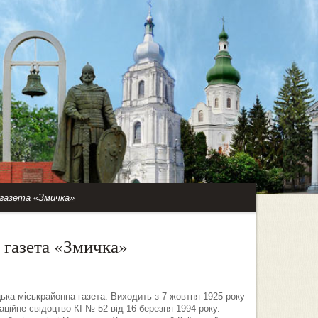
 газета «Змичка»
 газета «Змичка»
а міськрайонна газета. Виходить з 7 жовтня 1925 року
аційне свідоцтво КІ № 52 від 16 березня 1994 року.