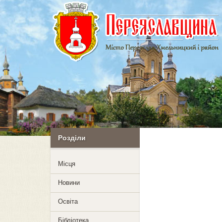
Розділи
Mісця
Новини
Освіта
Бібліотека