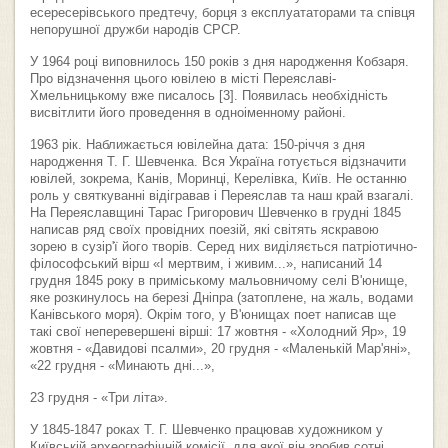
есересерівського предтечу, борця з експлуататорами та співця
непорушної дружби народів СРСР.
У 1964 році виповнилось 150 років з дня народження Кобзаря.
Про відзначення цього ювілею в місті Переяславі-
Хмельницькому вже писалось [3]. Появилась необхідність
висвітлити його проведення в одноіменному районі.
1963 рік. Наближається ювілейна дата: 150-річчя з дня
народження Т. Г. Шевченка. Вся Україна готується відзначити
ювілей, зокрема, Канів, Моринці, Керелівка, Київ. Не останню
роль у святкуванні відігравав і Переяслав та наш край взагалі.
На Переяславщині Тарас Григорович Шевченко в грудні 1845
написав ряд своїх провідних поезій, які світять яскравою
зорею в сузір'ї його творів. Серед них виділяється патріотично-
філософський вірш «І мертвим, і живим...», написаний 14
грудня 1845 року в приміському мальовничому селі В'юнище,
яке розкинулось на березі Дніпра (затоплене, на жаль, водами
Канівського моря). Окрім того, у В'юнищах поет написав ще
такі свої неперевершені вірші: 17 жовтня - «Холодний Яр», 19
жовтня - «Давидові псалми», 20 грудня - «Маленькій Мар'яні»,
«22 грудня - «Минають дні...»,
23 грудня - «Три літа».
У 1845-1847 роках Т. Г. Шевченко працював художником у
Київській археографічній комісії, для якої він зробив сотні