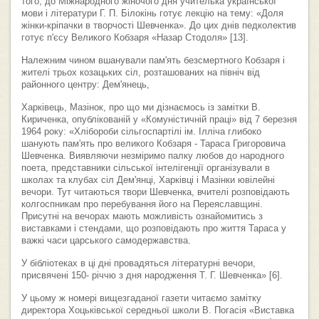
того, до Міжнародного жіночого дня учителька української
мови і літератури Г. П. Білокінь готує лекцію на тему: «Доля
жінки-кріпачки в творчості Шевченка». До цих днів педколектив
готує п'єсу Великого Кобзаря «Назар Стодоля» [13].
Належним чином вшанували пам'ять безсмертного Кобзаря і
жителі трьох козацьких сіл, розташованих на північ від
районного центру: Дем'янець,
Харківець, Мазінок, про що ми дізнаємось із замітки В.
Кириченка, опублікованій у «Комуністичній праці» від 7 березня
1964 року: «Хлібороби сільгоспартілі ім. Ілліча глибоко
шанують пам'ять про великого Кобзаря - Тараса Григоровича
Шевченка. Виявляючи незміримо палку любов до народного
поета, представники сільської інтелігенції організували в
школах та клубах сіл Дем'янці, Харківці і Мазінки ювілейні
вечори. Тут читаються твори Шевченка, вчителі розповідають
колгоспникам про перебування його на Переяславщині.
Присутні на вечорах мають можливість ознайомитись з
виставками і стендами, що розповідають про життя Тараса у
важкі часи царського самодержавства.
У бібліотеках в ці дні провадяться літературні вечори,
присвячені 150- річчю з дня народження Т. Г. Шевченка» [6].
У цьому ж номері вищезгаданої газети читаємо замітку
директора Хоцьківської середньої школи В. Погасія «Виставка