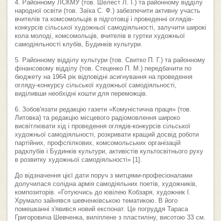
4. Районному ЛСКМУ (тов. Шелест Л. І.) та районному відділу
народної освіти (тов. Заїка С. Ф.) забезпечити активну участь
вчителів та комсомольців в підготовці і проведенні оглядів-
конкурсів сільської художньої самодіяльності, залучити широкі
кола молоді, комсомольців, вчителів в гуртки художньої
самодіяльності клубів, Будинків культури.
5. Районному відділу культури (тов. Свитко П. Г.) та районному
фінансовому відділу (тов. Стеценко П. М.) передбачити по
бюджету на 1964 рік відповідні асигнування на проведення
огляду-конкурсу сільської художньої самодіяльності,
виділивши необхідні кошти для переможців.
6. Зобов'язати редакцію газети «Комуністична праця» (тов.
Литовка) та редакцію місцевого радіомовлення широко
висвітлювати хід і проведення оглядів-конкурсів сільської
художньої самодіяльності, розкривати кращий досвід роботи
партійних, профспілкових, комсомольських організацій
радклубів і Будинків культури, активістів культосвітнього руху
в розвитку художньої самодіяльності» [1].
До відзначення цієї дати поруч з митцями-професіоналами
долучилася солідна армія самодіяльних поетів, художників,
композиторів. «Готуючись до ювілею Кобзаря, художник І.
Хрумало зайнявся шевченківською тематикою. В його
помешканні з'явився новий експонат. Це погруддя Тараса
Григоровича Шевченка, виліплене з пластиліну, висотою 33 см.