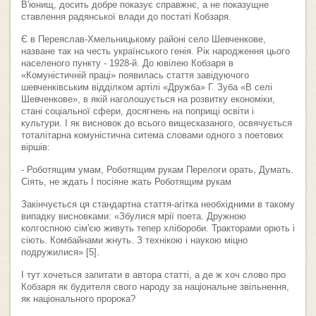
В'юнищ, досить добре показує справжнє, а не показущне
ставлення радянської влади до постаті Кобзаря.
Є в Переяслав-Хмельницькому районі село Шевченкове,
назване так на честь українського генія. Рік народження цього
населеного пункту - 1928-й. До ювілею Кобзаря в
«Комуністичній праці» появилась стаття завідуючого
шевченківським відділком артілі «Дружба» Г. Зуба «В селі
Шевченкове», в якій наголошується на розвитку економіки,
стані соціальної сфери, досягнень на поприщі освіти і
культури. І як висновок до всього вищесказаного, освячується
тоталітарна комуністична ситема словами одного з поетових
віршів:
- Роботящим умам, Роботящим рукам Перелоги орать, Думать.
Сіять, не ждать І посіяне жать Роботящим рукам
Закінчується ця стандартна стаття-агітка необхідними в такому
випадку висновками: «Збулися мрії поета. Дружною
колгоспною сім'єю живуть тепер хлібороби. Тракторами орють і
сіють. Комбайнами жнуть. З технікою і наукою міцно
подружилися» [5].
І тут хочеться запитати в автора статті, а де ж хоч слово про
Кобзаря як будителя свого народу за національне звільнення,
як національного пророка?