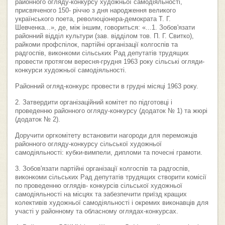
районного огляду-конкурсу художньої самодіяльності,
присвяченого 150- річчю з дня народження великого
українського поета, революціонера-демократа Т. Г.
Шевченка...», де, між іншим, говориться: «...1. Зобов'язати
районний відділ культури (зав. відділом тов. П. Г. Свитко),
райкоми профспілок, партійні організації колгоспів та
радгоспів, виконкоми сільських Рад депутатів трудящих
провести протягом вересня-грудня 1963 року сільські огляди-
конкурси художньої самодіяльності.
Районний огляд-конкурс провести в грудні місяці 1963 року.
2. Затвердити організаційний комітет по підготовці і
проведенню районного огляду-конкурсу (додаток № 1) та жюрі
(додаток № 2).
Доручити оргкомітету встановити нагороди для переможців
районного огляду-конкурсу сільської художньої
самодіяльності: кубки-вимпели, дипломи та почесні грамоти.
3. Зобов'язати партійні організації колгоспів та радгоспів,
виконкоми сільських Рад депутатів трудящих створити комісії
по проведенню оглядів- конкурсів сільської художньої
самодіяльності на місцях та забезпечити приїзд кращих
колективів художньої самодіяльності і окремих виконавців для
участі у районному та обласному оглядах-конкурсах.