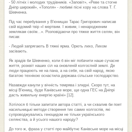
- 50 літніх і молодих трудівників. «Заповіт», «Реве та стогне
Дніпр широкий», «Тополя» - любимі пісні хору на слова Т. Г.
Шевченка.
Під час перебування у В'юнищах Тарас Григорович написав
свій відомий твір «І мертвим. І живим, і ненародженим
землякам своїм...». Розповідаючи про тяжке життя селян, він
писав:
- Людей запрягають В тяжкі ярма. Орють лихо, Лихом
засівають.
Як зрадів би Шевченко, коли б він міг побачити наше сучасне
життя, розквіт наших сіл на оновленій колгоспній землі. Де
люди працюють не на пана, а на себе, на свій народ, якою
багатою технікою оснастила держава сільське господарство.
Назавжди канули у вічність темрява і злидні. Скоро тут, на
місці В'юнищ, буде Канівське море, ще одна ГЕС на Дніпрі
дасть живильну енергію країні» [12].
Хотілося б тільки запитати автора статті, а чи схвалив би поет
насильницькі методи створення тих самих колгоспів, які
супроводжувались геноцидом не тільки українського
селянства, а й усього нашого народу?
До того ж, фраза у статті про майбутнє Канівське море на місці