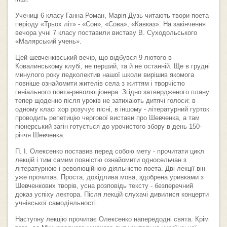
Учениці 6 класу Ганна Роман, Марія Дузь читають твори поета
періоду «Трьох літ» - «Сон», «Сова», «Кавказ». На закінчення
вечора учні 7 класу поставили виставу В. Суходольського
«Малярський учень».
Цей шевченківський вечір, що відбувся 9 лютого в
Ковалинському клубі, не перший, та й не останній. Ще в грудні
минулого року педколектив нашої школи вирішив якомога
повніше ознайомити жителів села з життям і творчістю
геніального поета-революціонера. Згідно затвердженого плану
тепер щоденно після уроків не затихають дитячі голоси: в
одному класі хор розучує пісні, в іншому - літературний гурток
проводить репетицію чергової вистави про Шевченка, а там
піонерський загін готується до урочистого збору в день 150-
річчя Шевченка.
П. І. Олексенко поставив перед собою мету - прочитати цикл
лекцій і тим самим повністю ознайомити односельчан з
літературною і революційною діяльністю поета. Дві лекції він
уже прочитав. Проста, дохідлива мова, здобрена уривками з
Шевченкових творів, усна розповідь тексту - безперечний
доказ успіху лектора. Після лекцій слухачі дивилися концерти
учнівської самодіяльності.
Наступну лекцію прочитає Олексенко напередодні свята. Крім