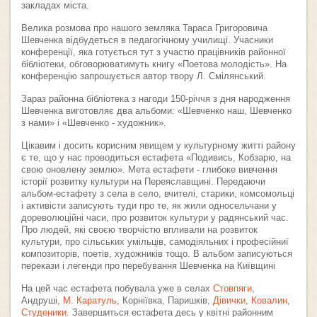
закладах міста.
Велика розмова про нашого земляка Тараса Григоровича
Шевченка відбудеться в педагогічному училищі. Учасники
конференції, яка готується тут з участю працівників районної
бібліотеки, обговорюватимуть книгу «Поетова молодість». На
конференцію запрошується автор твору Л. Смілянський.
Зараз районна бібліотека з нагоди 150-річчя з дня народження
Шевченка виготовляє два альбоми: «Шевченко наш, Шевченко
з нами» і «Шевченко - художник».
Цікавим і досить корисним явищем у культурному житті району
є те, що у нас проводиться естафета «Подивись, Кобзарю, на
свою оновлену землю». Мета естафети - глибоке вивчення
історії розвитку культури на Переяславщині. Передаючи
альбом-естафету з села в село, вчителі, старики, комсомольці
і активісти записують туди про те, як жили односельчани у
дореволюційні часи, про розвиток культури у радянський час.
Про людей, які своєю творчістю впливали на розвиток
культури, про сільських умільців, самодіяльних і професійниї
композиторів, поетів, художників тощо. В альбом записуються
перекази і легенди про перебування Шевченка на Київщині
На цей час естафета побувала уже в селах
Стовпяги
,
Андруші,
М. Каратуль
, Корніївка, Паришків,
Дівички
,
Ковалин
,
Студеники
. Завершиться естафета десь у квітні районним