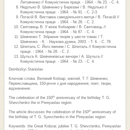
Литовченко // Комуністична праця. - 1964. - № 23. - С. 4.
Неділько В. Шевченко у Березані / В. Неділько //
Комуністична праця. - 1964. - № 91. - С. 2-3.
Погасій В. Виставка самодіяльного митця / В. Погасій //
Комуністична праця. - 1964. - № 28. - С. 2.
Святовець В. У вінок Кобзареві / В. Святовець //
Комуністична праця. - 1964. - № 87. - С. 4.
Шевченко Т. Зібрання творів у шести томах / Т.
Шевченко. - К. : Наукова думка, 2003. - Т. 6. - С. 78.
Шпиталь С. Його іменем / С. Шпиталь // Комуністична
праця. - 1964. - № 28. - С. 2.
Шульга А. Шевченківські вечори / А. Шульга //
Комуністична праця. - 1964. - № 23. - С. 4.
Dembizkyi Stanislav
Ключові слова. Великий Кобзар, ювілей, Т. Г. Шевченко,
Переяславщина, 150-річчя з дня народження, поет, твори,
відзначення.
th
The celebration of the 150
anniversary of the birthday T. G.
Shevchenko the in Pereyaslav region
th
The article discusses the celebration of the 150
anniversary of
the birthday of T. G. Syevchenko in the Ptreyaslav region.
Keywords: the Great Kobzar, jubilee T. G. Shevctenko, Pereyaslav