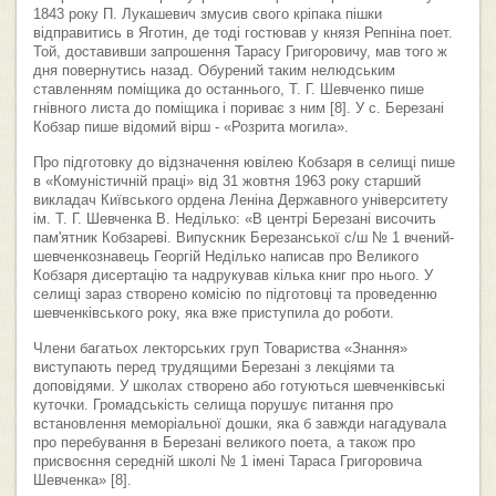
1843 року П. Лукашевич змусив свого кріпака пішки
відправитись в Яготин, де тоді гостював у князя Репніна поет.
Той, доставивши запрошення Тарасу Григоровичу, мав того ж
дня повернутись назад. Обурений таким нелюдським
ставленням поміщика до останнього, Т. Г. Шевченко пише
гнівного листа до поміщика і пориває з ним [8]. У с. Березані
Кобзар пише відомий вірш - «Розрита могила».
Про підготовку до відзначення ювілею Кобзаря в селищі пише
в «Комуністичній праці» від 31 жовтня 1963 року старший
викладач Київського ордена Леніна Державного університету
ім. Т. Г. Шевченка В. Неділько: «В центрі Березані височить
пам'ятник Кобзареві. Випускник Березанської с/ш № 1 вчений-
шевченкознавець Георгій Неділько написав про Великого
Кобзаря дисертацію та надрукував кілька книг про нього. У
селищі зараз створено комісію по підготовці та проведенню
шевченківського року, яка вже приступила до роботи.
Члени багатьох лекторських груп Товариства «Знання»
виступають перед трудящими Березані з лекціями та
доповідями. У школах створено або готуються шевченківські
куточки. Громадськість селища порушує питання про
встановлення меморіальної дошки, яка б завжди нагадувала
про перебування в Березані великого поета, а також про
присвоєння середній школі № 1 імені Тараса Григоровича
Шевченка» [8].