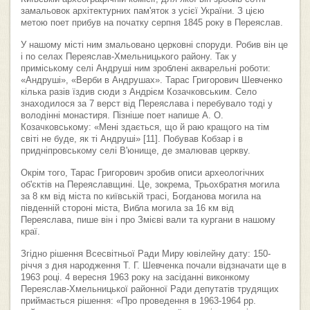
замальовок архітектурних пам'яток з усієї України. З цією
метою поет прибув на початку серпня 1845 року в Переяслав.
У нашому місті ним змальовано церковні споруди. Робив він це
і по селах Переяслав-Хмельницького району. Так у
приміському селі Андруші ним зроблені акварельні роботи:
«Андруші», «Верби в Андрушах». Тарас Григорович Шевченко
кілька разів їздив сюди з Андрієм Козачковським. Село
знаходилося за 7 верст від Переяслава і перебувало тоді у
володінні монастиря. Пізніше поет напише А. О.
Козачковському: «Мені здається, що й раю кращого на тім
світі не буде, як ті Андруші» [11]. Побував Кобзар і в
придніпровському селі В'юнище, де змалював церкву.
Окрім того, Тарас Григорович зробив описи археологічних
об'єктів на Переяславщині. Це, зокрема, Трьохбратня могила
за 8 км від міста по київській трасі, Богданова могила на
південній стороні міста, Вибла могила за 16 км від
Переяслава, пише він і про Змієві вали та кургани в нашому
краї.
Згідно рішення Всесвітньої Ради Миру ювілейну дату: 150-
річчя з дня народження Т. Г. Шевченка почали відзначати ще в
1963 році. 4 вересня 1963 року на засіданні виконкому
Переяслав-Хмельницької районної Ради депутатів трудящих
приймається рішення: «Про проведення в 1963-1964 рр.