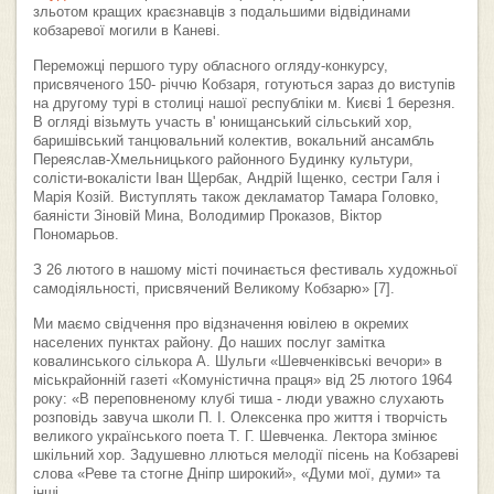
зльотом кращих краєзнавців з подальшими відвідинами
кобзаревої могили в Каневі.
Переможці першого туру обласного огляду-конкурсу,
присвяченого 150- річчю Кобзаря, готуються зараз до виступів
на другому турі в столиці нашої республіки м. Києві 1 березня.
В огляді візьмуть участь в' юнищанський сільський хор,
баришівський танцювальний колектив, вокальний ансамбль
Переяслав-Хмельницького районного Будинку культури,
солісти-вокалісти Іван Щербак, Андрій Іщенко, сестри Галя і
Марія Козій. Виступлять також декламатор Тамара Головко,
баяністи Зіновій Мина, Володимир Проказов, Віктор
Пономарьов.
З 26 лютого в нашому місті починається фестиваль художньої
самодіяльності, присвячений Великому Кобзарю» [7].
Ми маємо свідчення про відзначення ювілею в окремих
населених пунктах району. До наших послуг замітка
ковалинського сількора А. Шульги «Шевченківські вечори» в
міськрайонній газеті «Комуністична праця» від 25 лютого 1964
року: «В переповненому клубі тиша - люди уважно слухають
розповідь завуча школи П. І. Олексенка про життя і творчість
великого українського поета Т. Г. Шевченка. Лектора змінює
шкільний хор. Задушевно ллються мелодії пісень на Кобзареві
слова «Реве та стогне Дніпр широкий», «Думи мої, думи» та
інші.