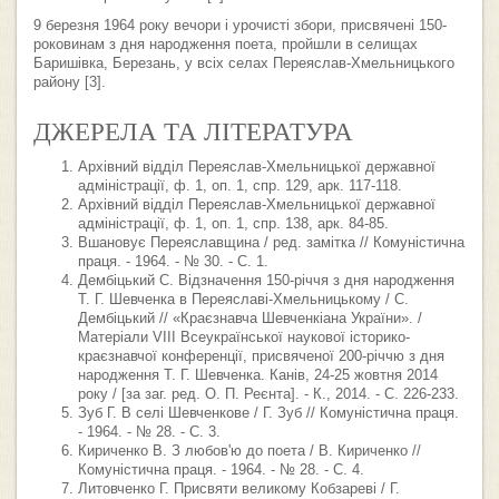
9 березня 1964 року вечори і урочисті збори, присвячені 150-
роковинам з дня народження поета, пройшли в селищах
Баришівка, Березань, у всіх селах Переяслав-Хмельницького
району [3].
ДЖЕРЕЛА ТА ЛІТЕРАТУРА
Архівний відділ Переяслав-Хмельницької державної
адміністрації, ф. 1, оп. 1, спр. 129, арк. 117-118.
Архівний відділ Переяслав-Хмельницької державної
адміністрації, ф. 1, оп. 1, спр. 138, арк. 84-85.
Вшановує Переяславщина / ред. замітка // Комуністична
праця. - 1964. - № 30. - С. 1.
Дембіцький С. Відзначення 150-річчя з дня народження
Т. Г. Шевченка в Переяславі-Хмельницькому / С.
Дембіцький // «Краєзнавча Шевченкіана України». /
Матеріали VIII Всеукраїнської наукової історико-
краєзнавчої конференції, присвяченої 200-річчю з дня
народження Т. Г. Шевченка. Канів, 24-25 жовтня 2014
року / [за заг. ред. О. П. Реєнта]. - К., 2014. - С. 226-233.
Зуб Г. В селі Шевченкове / Г. Зуб // Комуністична праця.
- 1964. - № 28. - С. 3.
Кириченко В. З любов'ю до поета / В. Кириченко //
Комуністична праця. - 1964. - № 28. - С. 4.
Литовченко Г. Присвяти великому Кобзареві / Г.