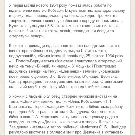
У перші місяці нового 1964 року пожвавилась робота по
відзначенню ювілею Кобзаря. В культосвітніх закладах району
в цьому плані проводилась ціла низка заходів. Про життя і
творчість великого співця українського народу велась мова в
Будинках культури і бібліотеках мовою книжкових виставок і
плакатів. Читаються також лекції, проводяться бесіди та
літературні вечори.
Конкретні приклади відзначення ювілею наводяться в статті
інспектора районного відділу культури Г. Литовченка,
надрукованій у «Комуністичній праці» від 25 лютого 1964 року:
«... Полого-Вергунівська бібліотека влаштувала літературний
вечір на тему «Вічний, як народ». У Хоцьках і Пристромах
відбулись вечори на тему: «Шевченко - великий український
поет- революціонер». В с. Шевченкове, В'юнище, Дернівка,
Єрківці проведено літературно-мистецькі вечори. Стовпязький
сільський клуб готує п'єсу «Мені тринадцятий минало».
У кожній сільській бібліотеці створені книжкові виставки на
теми: «Шляхами великої долі», «Вінок Кобзареві», «Т. Г.
Шевченко на Переяславщині». Крім того, в бібліотеках району
проведені бібліографічні огляди. Завідуюча Хоцьківською
бібліотекою Г. А. Маркович виступила по місцевому радіо з
оглядом на тему: «Доля жінки-кріпачки в творах Шевченка».
Завідуюча читальним залом районної бібліотеки С. Б. Шнайдер
регулярно виступає з оглядом книг про Шевченка в установах і