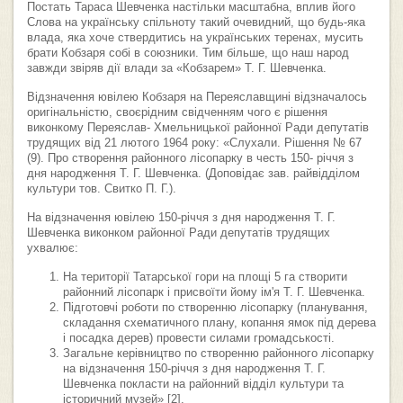
Постать Тараса Шевченка настільки масштабна, вплив його
Слова на українську спільноту такий очевидний, що будь-яка
влада, яка хоче ствердитись на українських теренах, мусить
брати Кобзаря собі в союзники. Тим більше, що наш народ
завжди звіряв дії влади за «Кобзарем» Т. Г. Шевченка.
Відзначення ювілею Кобзаря на Переяславщині відзначалось
оригінальністю, своєрідним свідченням чого є рішення
виконкому Переяслав- Хмельницької районної Ради депутатів
трудящих від 21 лютого 1964 року: «Слухали. Рішення № 67
(9). Про створення районного лісопарку в честь 150- річчя з
дня народження Т. Г. Шевченка. (Доповідає зав. райвідділом
культури тов. Свитко П. Г.).
На відзначення ювілею 150-річчя з дня народження Т. Г.
Шевченка виконком районної Ради депутатів трудящих
ухвалює:
На території Татарської гори на площі 5 га створити
районний лісопарк і присвоїти йому ім'я Т. Г. Шевченка.
Підготовчі роботи по створенню лісопарку (планування,
складання схематичного плану, копання ямок під дерева
і посадка дерев) провести силами громадськості.
Загальне керівництво по створенню районного лісопарку
на відзначення 150-річчя з дня народження Т. Г.
Шевченка покласти на районний відділ культури та
історичний музей» [2].