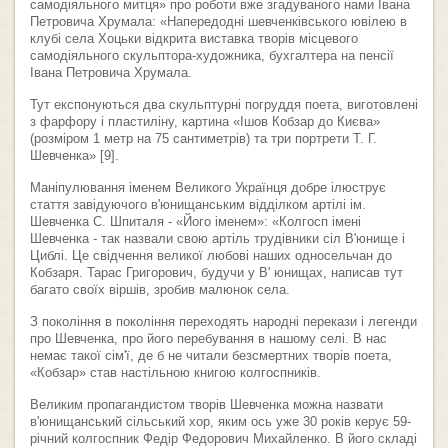
самодіяльного митця» про роботи вже згадуваного нами Івана
Петровича Хрумала: «Напередодні шевченківського ювілею в
клубі села Хоцьки відкрита виставка творів місцевого
самодіяльного скульптора-художника, бухгалтера на пенсії
Івана Петровича Хрумала.
Тут експонуються два скульптурні погруддя поета, виготовлені
з фарфору і пластиліну, картина «Ішов Кобзар до Києва»
(розміром 1 метр на 75 сантиметрів) та три портрети Т. Г.
Шевченка» [9].
Маніпулювання іменем Великого Українця добре ілюструє
стаття завідуючого в'юнищанським відділком артілі ім.
Шевченка С. Шпиталя - «Його іменем»: «Колгосп імені
Шевченка - так назвали свою артіль трудівники сіл В'юнище і
Циблі. Це свідчення великої любові наших односельчан до
Кобзаря. Тарас Григорович, будучи у В' юнищах, написав тут
багато своїх віршів, зробив малюнок села.
З покоління в покоління переходять народні перекази і легенди
про Шевченка, про його перебування в нашому селі. В нас
немає такої сім'ї, де б не читали безсмертних творів поета,
«Кобзар» став настільною книгою колгоспників.
Великим пропагандистом творів Шевченка можна назвати
в'юнищанський сільський хор, яким ось уже 30 років керує 59-
річний колгоспник Федір Федорович Михайленко. В його складі