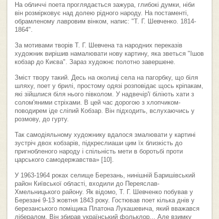
На обличчі поета проглядається зажура, глибокі думки, ніби
він розмірковує над долею рідного народу. На постаменті,
обрамленому лавровим вінком, напис: "Т. Г. Шевченко. 1814-
1864".
За мотивами творів Т. Г. Шевчена та народних переказів
художник вирішив намалювати нову картину, яка зветься "Ішов
кобзар до Києва". Зараз художнє полотно завершене.
Зміст твору такий. Десь на околиці села на пагорбку, що біля
шляху, поет у брилі, простому одязі розповідає щось кріпакам,
які зійшлися біля нього півколом. У надвечір'ї біліють хати з
солом'яними стріхами. В цей час дорогою з хлопчиком-
поводирем іде сліпий Кобзар. Він підходить, вслухаючись у
розмову, до гурту.
Так самодіяльному художнику вдалося змалювати у картині
зустріч двох кобзарів, підкреслиаши цим їх близкість до
пригнобленого народу і спільність мети в боротьбі проти
царського самодержавства» [10].
У 1963-1964 роках селище Березань, нинішній Баришівський
район Київської області, входили до Переяслав-
Хмельницького району. Як відомо, Т. Г. Шевченко побував у
Березані 9-13 жовтня 1843 року. Гостював поет кілька днів у
березанського поміщика Платона Лукашевича, який вважався
лібералом. Він збирав український фольклор... Але взимку