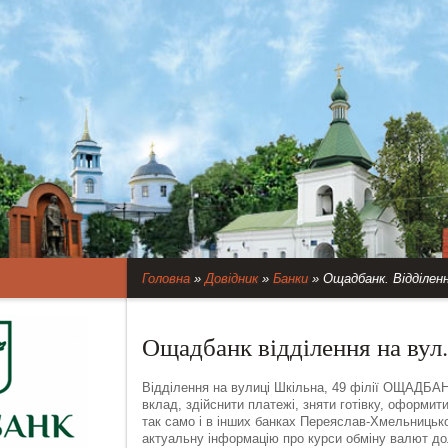
Головна
»
Довідник
»
Банки
»
Ощадбанк. Відділенн
Ощадбанк відділення на вул.
Відділення на вулиці Шкільна, 49 філії ОЩАДБА
вклад, здійснити платежі, зняти готівку, оформити
так само і в інших банках Переяслав-Хмельницько
актуальну інформацію про курси обміну валют дол