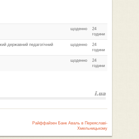
щоденно
24
години
кий державний педагогічний
щоденно
24
години
щоденно
24
години
Райффайзен Банк Аваль в Переяславі-
Хмельницькому