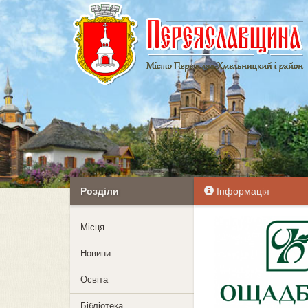
Розділи
Інформація
Mісця
Новини
Освіта
Бібліотека