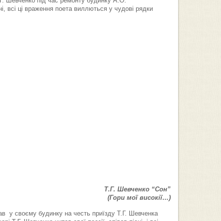
Г. Шевченко під час ремонту будинку А.О.
ні, всі ці враження поета виллються у чудові рядки
Т.Г. Шевченко “Сон”
(Гори мої високії…)
ав у своєму будинку на честь приїзду Т.Г. Шевченка