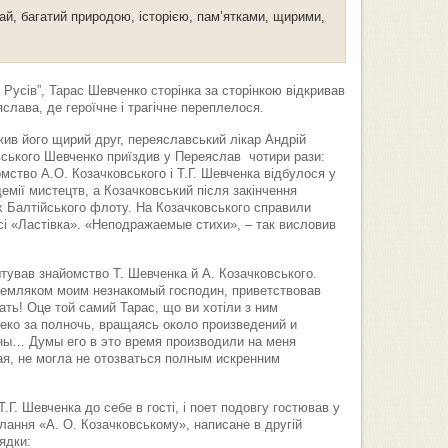
й, багатий природою, історією, пам’ятками, щирими,
 Русів”, Тарас Шевченко сторінка за сторінкою відкривав
яслава, де героїчне і трагічне переплелося.
ив його щирий друг, переяславський лікар Андрій
вського Шевченко приїздив у Переяслав чотири рази:
йомство А.О. Козачковського і Т.Г. Шевченка відбулося у
демії мистецтв, а Козачковський після закінчення
х Балтійського флоту. На Козачковського справили
сі «Ластівка». «Неподражаемые стихи», – так висловив
тував знайомство Т. Шевченка й А. Козачковського.
 земляком моим незнакомый господин, приветствовав
ь! Оце той самий Тарас, що ви хотіли з ним
ко за полночь, вращаясь около произведений и
ины… Думы его в это время производили на меня
ая, не могла не отозваться полным искренним
.Г. Шевченка до себе в гості, і поет подовгу гостював у
лання «А. О. Козачковському», написане в другій
ядки: