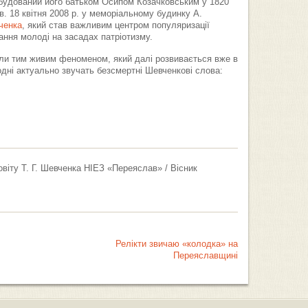
збудований його батьком Осипом Козачковським у 1820
в. 18 квітня 2008 р. у меморіальному будинку А.
ченка
, який став важливим центром популяризації
вання молоді на засадах патріотизму.
тали тим живим феноменом, який далі розвивається вже в
одні актуально звучать безсмертні Шевченкові слова:
віту Т. Г. Шевченка НІЕЗ «Переяслав» / Вісник
Релікти звичаю «колодка» на
Переяславщині