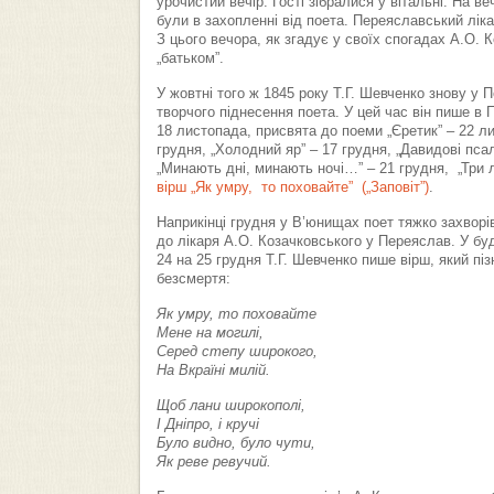
урочистий вечір. Гості зібралися у вітальні. На вечо
були в захопленні від поета. Переяславський ліка
З цього вечора, як згадує у своїх спогадах А.О. 
„батьком”.
У жовтні того ж 1845 року Т.Г. Шевченко знову у 
творчого піднесення поета. У цей час він пише в 
18 листопада, присвята до поеми „Єретик” – 22 л
грудня, „Холодний яр” – 17 грудня, „Давидові псал
„Минають дні, минають ночі…” – 21 грудня, „Три лі
вірш „Як умру, то поховайте” („Заповіт”)
.
Наприкінці грудня у В’юнищах поет тяжко захворі
до лікаря А.О. Козачковського у Переяслав. У буди
24 на 25 грудня Т.Г. Шевченко пише вірш, який пі
безсмертя:
Як умру, то поховайте
Мене на могилі,
Серед степу широкого,
На Вкраїні милій.
Щоб лани широкополі,
І Дніпро, і кручі
Було видно, було чути,
Як реве ревучий.