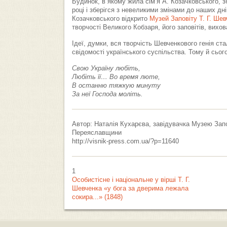
Будинок, в якому жила сім’я А. Козачковського, 
році і зберігся з невеликими змінами до наших дні
Козачковського відкрито
Музей Заповіту Т. Г. Шев
творчості Великого Кобзаря, його заповітів, вихо
Ідеї, думки, вся творчість Шевченкового генія с
свідомості українського суспільства. Тому й сьог
Свою Україну любіть,
Любіть її… Во время люте,
В останню тяжкую минуту
За неї Господа моліть.
Автор: Наталія Кухарєва, завідувачка Музею Запо
Переяславщини
http://visnik-press.com.ua/?p=11640
1
Особистісне і національне у вірші Т. Г.
Шевченка «у бога за дверима лежала
сокира...» (1848)