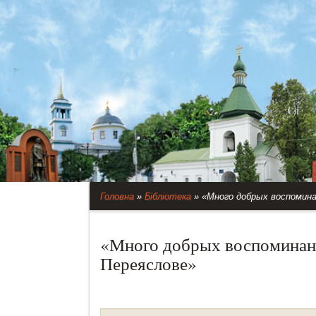
Головна
»
Бібліотека
»
«Много добрых воспомина
«Много добрых воспоминани
Переяслове»