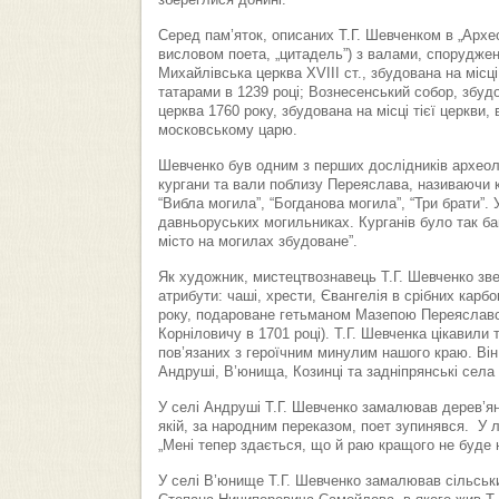
збереглися донині.
Серед пам’яток, описаних Т.Г. Шевченком в „Архе
висловом поета, „цитадель”) з валами, спорудж
Михайлівська церква XVIIІ ст., збудована на місц
татарами в 1239 році; Вознесенський собор, збуд
церква 1760 року, збудована на місці тієї церкви, 
московському царю.
Шевченко був одним з перших дослідників археол
кургани та вали поблизу Переяслава, називаючи к
“Вибла могила”, “Богданова могила”, “Три брати”. 
давньоруських могильниках. Курганів було так баг
місто на могилах збудоване”.
Як художник, мистецтвознавець Т.Г. Шевченко звер
атрибути: чаші, хрести, Євангелія в срібних кар
року, подароване гетьманом Мазепою Переяславс
Корніловичу в 1701 році). Т.Г. Шевченка цікавили
пов’язаних з героїчним минулим нашого краю. Він 
Андруші, В’юнища, Козинці та задніпрянські села
У селі Андруші Т.Г. Шевченко замалював дерев’яну
якій, за народним переказом, поет зупинявся. У л
„Мені тепер здається, що й раю кращого не буде на
У селі В’юнище Т.Г. Шевченко замалював сільськи