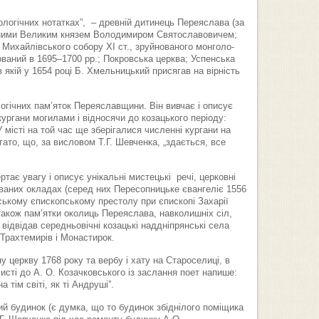
ологічних нотатках”, – древній дитинець Переяслава (за
еними Великим князем Володимиром Святославовичем;
і Михайлівського собору ХІ ст., зруйнованого монголо-
ований в 1695–1700 рр.; Покровська церква; Успенська
в якій у 1654 році Б. Хмельницький присягав на вірність
огічних пам’яток Переяславщини. Він вивчає і описує
ургани могилами і відносячи до козацького періоду:
У місті на той час ще зберігалися численні кургани на
ато, що, за висловом Т.Г. Шевченка, „здається, все
тає увагу і описує унікальні мистецькі речі, церковні
бованих окладах (серед них Пересопницьке євангеліє 1556
ькому єпископському престолу при єпископі Захарії
 також пам’ятки околиць Переяслава, навколишніх сіл,
відвідав середньовічні козацькі наддніпрянські села
 Трахтемирів і Монастирок.
 церкву 1768 року та вербу і хату на Староселиці, в
исті до А. О. Козачковського із заслання поет напише:
 тім світі, як ті Андруші”.
й будинок (є думка, що то будинок збіднілого поміщика