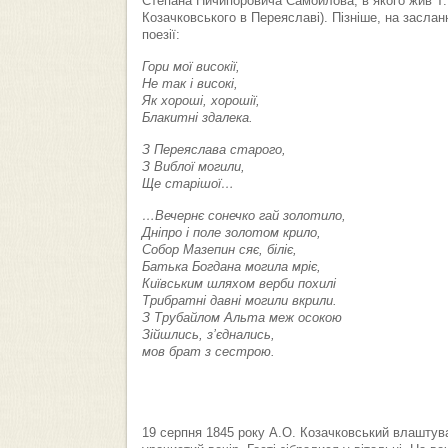
Степана Ничипоровича Самойлова, в якого жив Т.
Козачковського в Переяславі). Пізніше, на заслан
поезії:
Гори мої високії,
Не так і високі,
Як хороші, хорошії,
Блакитні здалека.
З Переяслава старого,
З Виблої могили,
Ще старішої…
…Вечернє сонечко гай золотило,
Дніпро і поле золотом крило,
Собор Мазепин сяє, біліє,
Батька Богдана могила мріє,
Київським шляхом верби похилі
Трибратні давні могили вкрили.
З Трубайлом Альта меж осокою
Зійшлись, з’єднались,
мов брат з сестрою.
19 серпня 1845 року А.О. Козачковський влаштув