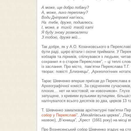
А може, ще добро побачу?
А, може, лихо переплачу?
Води Дніпрової нап’юсь,
На тебе, друже, подивлюсь.
І, може, в тихій твоїй хаті
Я буду знову розмовляти
З тобою, друже мій…
Так добре, як у А.О. Козачковського в Переяславі
були раді, щиро вітали і охоче приймали. У Пере
кобзарів та лірників, спілкувався з людьми, чита
сохранил я о старом Переяслове”, – ці теплі слов
із заслання. Про місто, пам’ятки Переяслава Т.Г.
творах: повісті „Близнецы”, „Археологічних нотатк
Тарас Шевченко вперше приїхав до Переяслава в 
Археографічної комісії. За свідченням сучасникі
плохих… нет ни мостовой, ни извозчиков». Глухе п
запущене, з кривими вузькими вулицями, більшіст
налічувалося всього десятків зо два, церков 13 т
Т. Шевченко замалював архітектурні пам’ятки Пе
собор у Переяславі
”, „Михайлівська церква”, „По
назвою), „В’юнища”, „Хрест (1661 року) на місці в
Про Вознесенський собор Шевченко згадує на сто