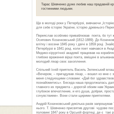
Тарас Шевченко дуже любив наш прадавній кра
гостинними людьми.
Ще в молоді роки у Петербурзі, вивчаючи „Історію
для себе історію України, історію древнього Пере
Переяслав особливо приваблював поета, бо тут ж
Осипович Козачковський (1812-1889). До Козачко
влітку і восени 1845 року і двічі в 1859 році. Зна
Петербурзі в 1841 році, коли поет навчався в Ака
Медико-хірургічної академії працював на корабля
глибоке враження вірші поета, вміщені в альмана
молодий лікар своє захоплення.
Спільний їхній приятель Василь Зеленський влаш
«Вечером, – пригадував лікар, – вошел ко мне с
меня следующими словами: «Дай бог здравствоват
познайомитись». Беседа наша продолжалась дале
главного их предмета – дорогой обоим нам Укра
глубокое впечатление, и его душа, добрая, прост
сочувствием». Вони стали щирими приятелями.
Андрій Козачковський декілька разів запрошував Т
нього. Т. Шевченко присвятив другові чудове пос
половині 1847 року в Орській фортеці, де є такі р