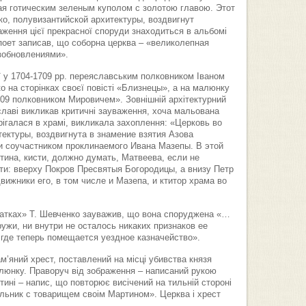
я готическим зеленым куполом с золотою главою. Этот
ко, полувизантийской архитектуры, воздвигнут
ння цієї прекрасної споруди знаходиться в альбомі
поет записав, що соборна церква – «великолепная
зобновлениями».
ї у 1704-1709 рр. переяславським полковником Іваном
 на сторінках своєї повісті «Близнецы», а на малюнку
09 полковником Мировичем». Зовнішній архітектурний
славі викликав критичні зауваження, хоча мальована
рігалася в храмі, викликала захоплення: «Церковь во
ектуры, воздвигнута в знамение взятия Азова
 соучастником проклинаемого Ивана Мазепы. В этой
тина, кисти, должно думать, Матвеева, если не
сти: вверху Покров Пресвятыя Богородицы, а внизу Петр
движники его, в том числе и Мазепа, и ктитор храма во
татках» Т. Шевченко зауважив, що вона споруджена «…
ужи, ни внутри не осталось никаких признаков ее
 где теперь помещается уездное казначейство».
’яний хрест, поставлений на місці убивства князя
алюнку. Праворуч від зображення – написаний рукою
тині – напис, що повторює висічений на тильній стороні
льник с товарищем своім Мартином». Церква і хрест