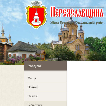
Розділи
Mісця
Новини
Освіта
Бібліотека