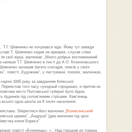
, Т.Г. Шевченко не почувався ніде. Йому тут завжди
яславі Т. Шевченко ходив на ярмарки, слухав співи
в їм свої вірші, малював. „Много добрых воспоминаний
а напише Т.Г. Шевченко в листі до А.О. Козачковського
 Шевченко залишив багато спогадів, описів у своїх
ах”, повісті „Художник”, у листуванні, поезіях, малюнках.
серпні 1845 року за завданням Київської
в, Переяслав того часу «уездный городишко, и притом из
овітове місто Полтавської губернії було бідне,
ь будинків під солом’яними стріхами. Кам’яниць
а всього одна школа на 9 тисяч населення.
реяслава. Збереглися його малюнки „
Вознесенський
кровська церква”, „Андруші” (два малюнки під цією
бивства князя Бориса”.
рінках повісті «Близнецы»: «…Над городом из тумана