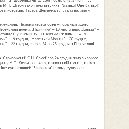
рі Т.Г. Шевченко читав свої поезії, співав пісні, і всі
р М. Г. Штерн захоплено вигукнув: “Батько! Оце батько!”
Козачковський, Тараса Шевченка всі стали називати
Переяславі. Переяславська осінь – пора найвищого
Переяславі поеми: „Наймичка” – 13 листопада, „Кавказ” –
истопада; у В’юнищах: „І мертвим і живим…” – 14
ми” – 19 грудня, „Маленькій Мар’яні” – 20 грудня,
та” – 22 грудня, в ніч з 24 на 25 грудня в Переяславі –
в. Стривожений С.Н. Самойлов 24 грудня привіз хворого
нку А.О. Козачковського, в маленькій кімнаті, в ніч з
зніше був названий “Заповітом” і якому судилося