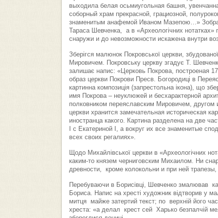
выходила белая осьмиугольная башня, увенчанна
соборный храм прекрасной, грациозной, полуроко
знаменитым анафемой Иваном Мазепою…» Зображе
Тараса Шевченка, а в «Археологічних нотатках» 
снаружи и до невозможности искажена внутри во
Зберігся малюнок Покровської церкви, збудовано
Мировичем. Покровську церкву згадує Т. Шевченко
залишає напис: «Церковь Покрова, построеная 17
образ церкви Покрови Пресв. Богородиці в Перея
картинна композиція (запрестольна ікона), що збе
имя Покрова – неуклюжей и бесхарактерной архит
полковником переяславским Мировичем, другом и
церкви хранится замечательная историческая кар
иностранца какого. Картина разделена на две ча
І с Екатериной І, а вокруг их все знаменитые спо
всех своих регалиях».
Щодо Михайлівської церкви в «Археологічних но
каким-то князем черниговским Михаилом. Ни снар
древности, кроме колокольни и при ней трапезы,
Перебуваючи в Борисівці, Шевченко змалював кам
Бориса. Напис на хресті художник відтворив у м
митця майже затертий текст; по верхній його час
хреста: «а делал крест сей Харько безпалчій ме