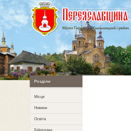
Розділи
Mісця
Новини
Освіта
Бібліотека