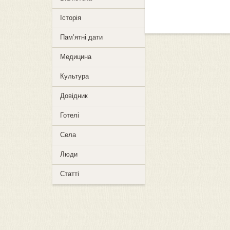
Історія
Пам’ятні дати
Медицина
Культура
Довідник
Готелі
Села
Люди
Статті