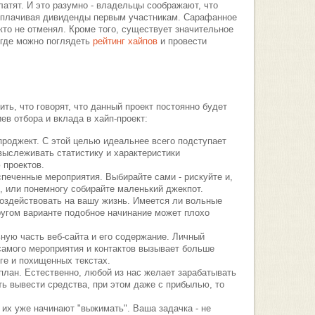
атят. И это разумно - владельцы соображают, что
ыплачивая дивиденды первым участникам. Сарафанное
кто не отменял. Кроме того, существует значительное
 где можно поглядеть
рейтинг хайпов
и провести
ть, что говорят, что данный проект постоянно будет
ев отбора и вклада в хайп-проект:
роджект. С этой целью идеальнее всего подступает
выслеживать статистику и характеристики
проектов.
печенные мероприятия. Выбирайте сами - рискуйте и,
 или понемногу собирайте маленький джекпот.
воздействовать на вашу жизнь. Имеется ли вольные
угом варианте подобное начинание может плохо
ную часть веб-сайта и его содержание. Личный
амого мероприятия и контактов вызывает больше
ге и похищенных текстах.
план. Естественно, любой из нас желает зарабатывать
ь вывести средства, при этом даже с прибылью, то
а их уже начинают "выжимать". Ваша задачка - не