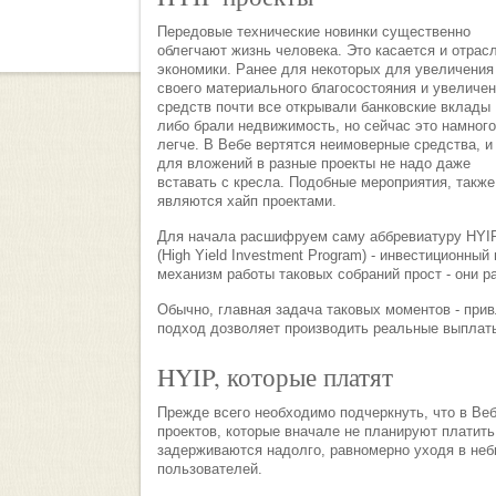
Передовые технические новинки существенно
облегчают жизнь человека. Это касается и отрас
экономики. Ранее для некоторых для увеличения
своего материального благосостояния и увеличе
средств почти все открывали банковские вклады
либо брали недвижимость, но сейчас это намного
легче. В Вебе вертятся неимоверные средства, и
для вложений в разные проекты не надо даже
вставать с кресла. Подобные мероприятия, также
являются хайп проектами.
Для начала расшифруем саму аббревиатуру HYI
(High Yield Investment Program) - инвестиционн
механизм работы таковых собраний прост - они р
Обычно, главная задача таковых моментов - прив
подход дозволяет производить реальные выплаты
HYIP, которые платят
Прежде всего необходимо подчеркнуть, что в Ве
проектов, которые вначале не планируют платит
задерживаются надолго, равномерно уходя в небы
пользователей.