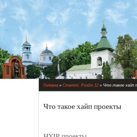
Головна
»
Статті. Розділ 12
»
Что такое хайп 
Что такое хайп проекты
HYIP проекты