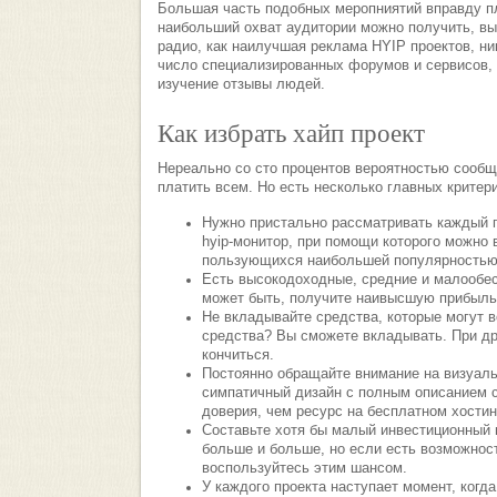
Большая часть подобных меропниятий вправду пл
наибольший охват аудитории можно получить, в
радио, как наилучшая реклама HYIP проектов, ни
число специализированных форумов и сервисов,
изучение отзывы людей.
Как избрать хайп проект
Нереально со сто процентов вероятностью сообщи
платить всем. Но есть несколько главных критери
Нужно пристально рассматривать каждый п
hyip-монитор, при помощи которого можно 
пользующихся наибольшей популярностью 
Есть высокодоходные, средние и малообес
может быть, получите наивысшую прибыль,
Не вкладывайте средства, которые могут 
средства? Вы сможете вкладывать. При др
кончиться.
Постоянно обращайте внимание на визуаль
симпатичный дизайн с полным описанием с
доверия, чем ресурс на бесплатном хостин
Составьте хотя бы малый инвестиционный 
больше и больше, но если есть возможност
воспользуйтесь этим шансом.
У каждого проекта наступает момент, когд