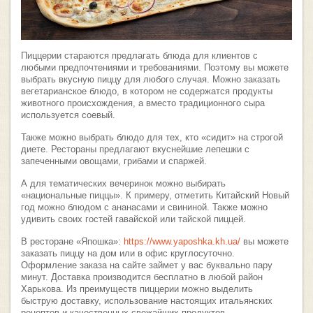
Пиццерии стараются предлагать блюда для клиентов с
любыми предпочтениями и требованиями. Поэтому вы можете
выбрать вкусную пиццу для любого случая. Можно заказать
вегетарианское блюдо, в котором не содержатся продукты
животного происхождения, а вместо традиционного сыра
используется соевый.
Также можно выбрать блюдо для тех, кто «сидит» на строгой
диете. Рестораны предлагают вкуснейшие лепешки с
запеченными овощами, грибами и спаржей.
А для тематических вечеринок можно выбирать
«национальные пиццы». К примеру, отметить Китайский Новый
год можно блюдом с ананасами и свининой. Также можно
удивить своих гостей гавайской или тайской пиццей.
В ресторане «Япошка»:
https://www.yaposhka.kh.ua/
вы можете
заказать пиццу на дом или в офис круглосуточно.
Оформление заказа на сайте займет у вас буквально пару
минут. Доставка производится бесплатно в любой район
Харькова. Из преимуществ пиццерии можно выделить
быструю доставку, использование настоящих итальянских
рецептов и качественных свежайших продуктов.