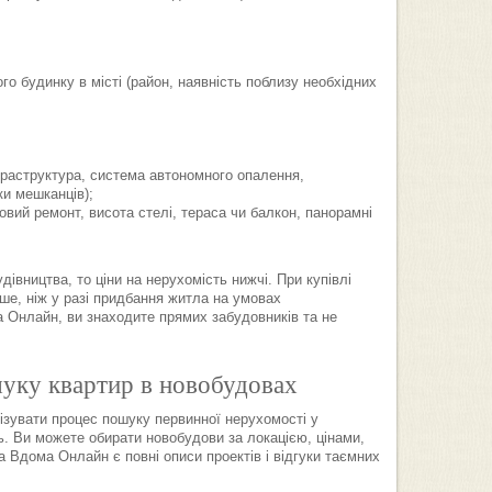
о будинку в місті (район, наявність поблизу необхідних
фраструктура, система автономного опалення,
ки мешканців);
овий ремонт, висота стелі, тераса чи балкон, панорамні
івництва, то ціни на нерухомість нижчі. При купівлі
е, ніж у разі придбання житла на умовах
 Онлайн, ви знаходите прямих забудовників та не
уку квартир в новобудовах
мізувати процес пошуку первинної нерухомості у
ь. Ви можете обирати новобудови за локацією, цінами,
 Вдома Онлайн є повні описи проектів і відгуки таємних