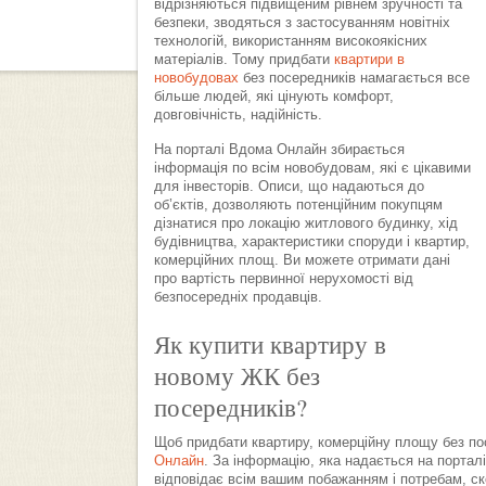
відрізняються підвищеним рівнем зручності та
безпеки, зводяться з застосуванням новітніх
технологій, використанням високоякісних
матеріалів. Тому придбати
квартири в
новобудовах
без посередників намагається все
більше людей, які цінують комфорт,
довговічність, надійність.
На порталі Вдома Онлайн збирається
інформація по всім новобудовам, які є цікавими
для інвесторів. Описи, що надаються до
об’єктів, дозволяють потенційним покупцям
дізнатися про локацію житлового будинку, хід
будівництва, характеристики споруди і квартир,
комерційних площ. Ви можете отримати дані
про вартість первинної нерухомості від
безпосередніх продавців.
Як купити квартиру в
новому ЖК без
посередників?
Щоб придбати квартиру, комерційну площу без по
Онлайн
. За інформацію, яка надається на портал
відповідає всім вашим побажанням і потребам, ск