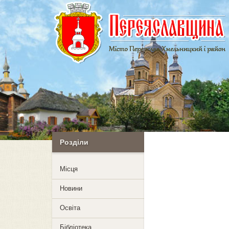
Розділи
Mісця
Новини
Освіта
Бібліотека