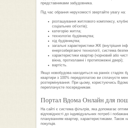
представниками забудовника.
Під час обрання нерухомості звертайте увагу на:
розташування житлового комплексу, клубног
соціальних об’єктів);
категорію житла;
технологію будівництва;
хід будівництва;
загальні характеристики ЖК (внутрішня ін
енергозберігаючі технології, система безпе
характеристики квартир (чорновий або чист
вікна, протизламні і протипожежні двері);
вартість.
Якщо новобудова находиться на ранніх стадіях буд
квартири з 100% передоплатою ви сплачуєте менш
розтермінування. При цьому, користуючись Вдома
переплачуєте посередникам.
Портал Вдома Онлайн для пош
На сайті є система фільтрів, яка допомагає опти
відповідності до індивідуальних потреб і побажан
плануванням квартир, характеристиками. Також на
покупців.