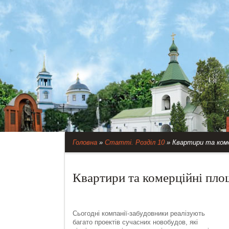
Головна
»
Статті. Розділ 10
»
Квартири та коме
Квартири та комерційні пло
Сьогодні компанії-забудовники реалізують
багато проектів сучасних новобудов, які