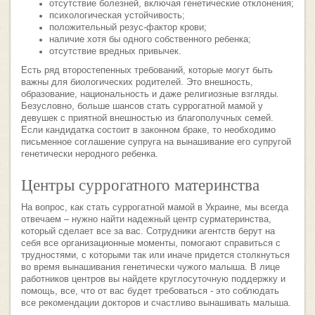
отсутствие болезней, включая генетические отклонения;
психологическая устойчивость;
положительный резус-фактор крови;
наличие хотя бы одного собственного ребенка;
отсутствие вредных привычек.
Есть ряд второстепенных требований, которые могут быть
важны для биологических родителей. Это внешность,
образование, национальность и даже религиозные взгляды.
Безусловно, больше шансов стать суррогатной мамой у
девушек с приятной внешностью из благополучных семей.
Если кандидатка состоит в законном браке, то необходимо
письменное соглашение супруга на вынашивание его супругой
генетически неродного ребенка.
Центры суррогатного материнства
На вопрос, как стать суррогатной мамой в Украине, мы всегда
отвечаем – нужно найти надежный центр сурматеринства,
который сделает все за вас. Сотрудники агентств берут на
себя все организационные моменты, помогают справиться с
трудностями, с которыми так или иначе придется столкнуться
во время вынашивания генетически чужого малыша. В лице
работников центров вы найдете круглосуточную поддержку и
помощь, все, что от вас будет требоваться - это соблюдать
все рекомендации докторов и счастливо вынашивать малыша.