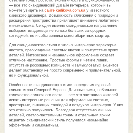
Светлые тона, простота, экологичность и функциональность
— все это скандинавский дизайн интерьера, который вы
можете увидеть на
сайте karlikova.com.ua
у известного
киевского дизайнера. Возможность сближения с природой и
расширения пространства притягивает внимание любителей
минимализма. Сегодня именно скандинавское направление
выбирают владельцы не только больших загородных
коттеджей, но и собственники малогабаритных квартир.
Для скандинавского стиля в жилых интерьерах характерна
чистота, преобладание светлых цветов и присутствие ярких
деталей. Интересное и небанальное оформление создает
отличное настроение. Простые формы и четкие линии,
отсутствие роскошных излишеств и замысловатых акцентов
делает обстановку не просто современно и привлекательной,
но и функциональной.
Особенности скандинавского стиля определил суровый
климат стран Северной Европы. Длинные зимы, небольшое
количество солнечного света — все это заставило жителей
искать интересные решения для оформления светлых,
просторных, пышащих свободой и воздухом интерьеров. У них
это отлично получилось. Благодаря отсутствию лишних
деталей, светло-пастельным тонам и отдельным ярким
акцентам скандинавский стиль получился необычайно
эффектным и самобытным.