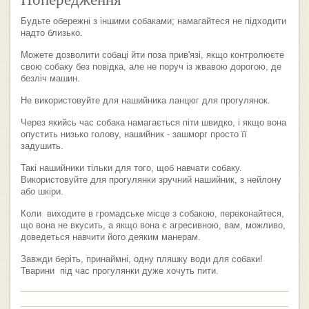
Будьте обережні з іншими собаками; намагайтеся не підходити
надто близько.
Можете дозволити собаці йти поза прив'язі, якщо контролюєте
свою собаку без повідка, але не поруч із жвавою дорогою, де
безліч машин.
Не використовуйте для нашийника ланцюг для прогулянок.
Через якийсь час собака намагається піти швидко, і якщо вона
опустить низько голову, нашийник - зашморг просто її
задушить.
Такі нашийники тільки для того, щоб навчати собаку.
Використовуйте для прогулянки зручний нашийник, з нейлону
або шкіри.
Коли виходите в громадське місце з собакою, переконайтеся,
що вона не вкусить, а якщо вона є агресивною, вам, можливо,
доведеться навчити його деяким манерам.
Завжди беріть, принаймні, одну пляшку води для собаки!
Тварини під час прогулянки дуже хочуть пити.