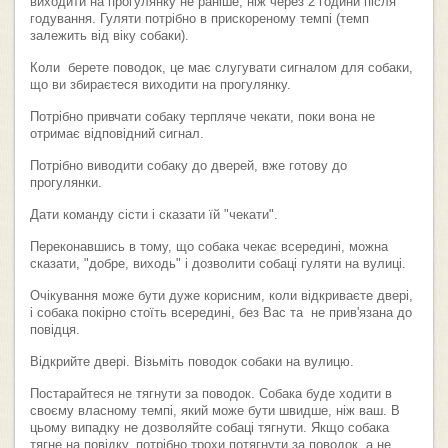
виходити на прогулянку не раніше, ніж через 2 години після
годування. Гуляти потрібно в прискореному темпі (темп
залежить від віку собаки).
Коли берете поводок, це має слугувати сигналом для собаки,
що ви збираєтеся виходити на прогулянку.
Потрібно привчати собаку терпляче чекати, поки вона не
отримає відповідний сигнал.
Потрібно виводити собаку до дверей, вже готову до
прогулянки.
Дати команду сісти і сказати їй "чекати".
Переконавшись в тому, що собака чекає всередині, можна
сказати, "добре, виходь" і дозволити собаці гуляти на вулиці.
Очікування може бути дуже корисним, коли відкриваєте двері,
і собака покірно стоїть всередині, без Вас та не прив'язана до
повідця.
Відкрийте двері. Візьміть поводок собаки на вулицю.
Постарайтеся не тягнути за поводок. Собака буде ходити в
своєму власному темпі, який може бути швидше, ніж ваш. В
цьому випадку не дозволяйте собаці тягнути. Якщо собака
тягне на повідку, потрібно трохи потягнути за поводок, а не