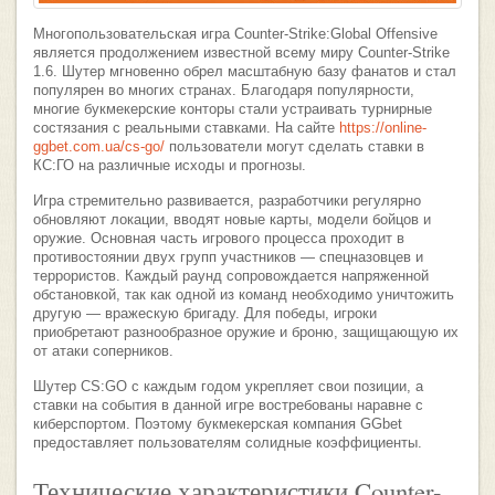
Многопользовательская игра Counter-Strike:Global Offensive
является продолжением известной всему миру Counter-Strike
1.6. Шутер мгновенно обрел масштабную базу фанатов и стал
популярен во многих странах. Благодаря популярности,
многие букмекерские конторы стали устраивать турнирные
состязания с реальными ставками. На сайте
https://online-
ggbet.com.ua/cs-go/
пользователи могут сделать ставки в
КС:ГО на различные исходы и прогнозы.
Игра стремительно развивается, разработчики регулярно
обновляют локации, вводят новые карты, модели бойцов и
оружие. Основная часть игрового процесса проходит в
противостоянии двух групп участников — спецназовцев и
террористов. Каждый раунд сопровождается напряженной
обстановкой, так как одной из команд необходимо уничтожить
другую — вражескую бригаду. Для победы, игроки
приобретают разнообразное оружие и броню, защищающую их
от атаки соперников.
Шутер CS:GO с каждым годом укрепляет свои позиции, а
ставки на события в данной игре востребованы наравне с
киберспортом. Поэтому букмекерская компания GGbet
предоставляет пользователям солидные коэффициенты.
Технические характеристики Counter-