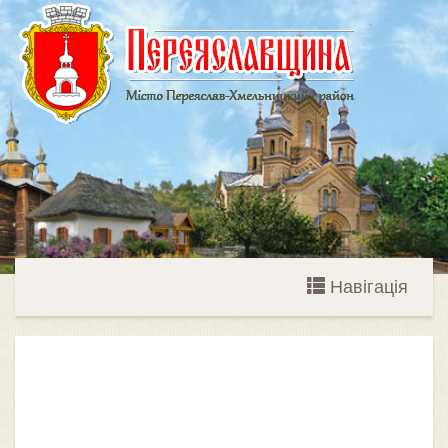
Навігація