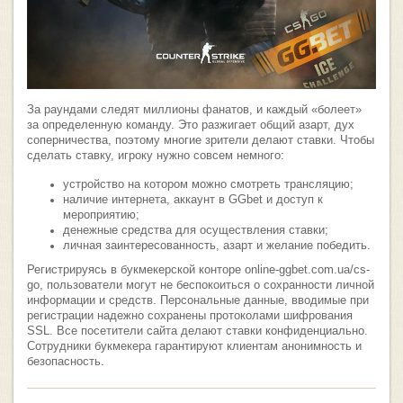
За раундами следят миллионы фанатов, и каждый «болеет»
за определенную команду. Это разжигает общий азарт, дух
соперничества, поэтому многие зрители делают ставки. Чтобы
сделать ставку, игроку нужно совсем немного:
устройство на котором можно смотреть трансляцию;
наличие интернета, аккаунт в GGbet и доступ к
мероприятию;
денежные средства для осуществления ставки;
личная заинтересованность, азарт и желание победить.
Регистрируясь в букмекерской конторе online-ggbet.com.ua/cs-
go, пользователи могут не беспокоиться о сохранности личной
информации и средств. Персональные данные, вводимые при
регистрации надежно сохранены протоколами шифрования
SSL. Все посетители сайта делают ставки конфиденциально.
Сотрудники букмекера гарантируют клиентам анонимность и
безопасность.