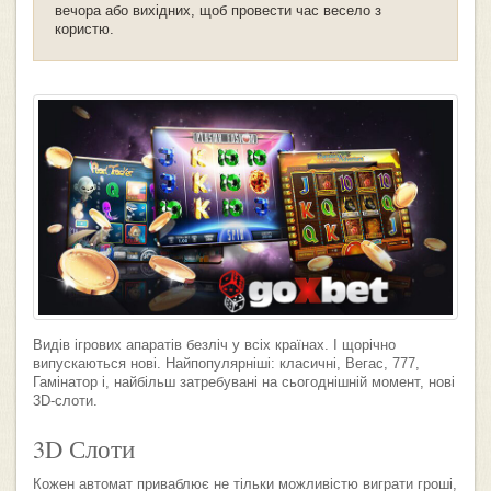
вечора або вихідних, щоб провести час весело з
користю.
Видів ігрових апаратів безліч у всіх країнах. І щорічно
випускаються нові. Найпопулярніші: класичні, Вегас, 777,
Гамінатор і, найбільш затребувані на сьогоднішній момент, нові
3D-слоти.
3D Слоти
Кожен автомат приваблює не тільки можливістю виграти гроші,