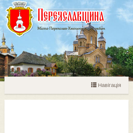
Навігація