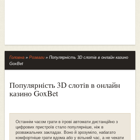
Головна
»
Розваги
»
Популярність 3D слотів в онлайн казино
GoxBet
Популярність 3D слотів в онлайн
казино GoxBet
Останнім часом грати в ігрові автомати дистанційно з
цифрових пристроїв стало популярніше, ніж в
розважальних закладах. Воно й зрозуміло, набагато
комфортніше грати вдома або у вільний час, а не чекати